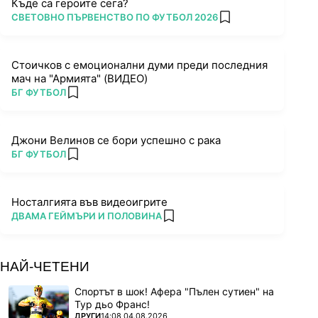
Къде са героите сега?
ПОВЕЧЕ ОТ
СВЕТОВНО ПЪРВЕНСТВО ПО ФУТБОЛ 2026
add favorites
Стоичков с емоционални думи преди последния
мач на "Армията" (ВИДЕО)
ПОВЕЧЕ ОТ
БГ ФУТБОЛ
add favorites
Джони Велинов се бори успешно с рака
ПОВЕЧЕ ОТ
БГ ФУТБОЛ
add favorites
Носталгията във видеоигрите
ПОВЕЧЕ ОТ
ДВАМА ГЕЙМЪРИ И ПОЛОВИНА
add favorites
НАЙ-ЧЕТЕНИ
Спортът в шок! Афера "Пълен сутиен" на
Тур дьо Франс!
ПОВЕЧЕ ОТ
ДРУГИ
14:08 04.08.2026