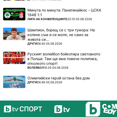
Минута по минута: Панатинайкос - ЦСКА
1948 1:1
ПОВЕЧЕ ОТ
ЛИГА НА КОНФЕРЕНЦИИТЕ
20:10 05.08.2026
Шампион, борещ се с три тумора: На
колене съм и се моля, не само за
живота си...
ПОВЕЧЕ ОТ
ДРУГИ
08:40 05.08.2026
Руският волейбол бойкотира световното
в Полша: Там ще има повече политика,
отколкото спорт!
ПОВЕЧЕ ОТ
ВОЛЕЙБОЛ
16:26 04.08.2026
Олимпийски герой остана без дом
ПОВЕЧЕ ОТ
ДРУГИ
06:46 05.08.2026