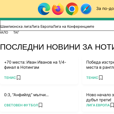
Към съдържанието
За по-до
Търси в сайта
ВИДЕО
ФУТБОЛ (БГ)
Шампионска лига
Лига Европа
Лига на Конференциите
ЧАЛО
ТАГ
ПОСЛЕДНИ НОВИНИ ЗА НО
+70 места: Иван Иванов на 1/4-
Победа изстр
финал в Нотингам
места в рангл
ПОВЕЧЕ ОТ
ПОВЕЧЕ ОТ
ТЕНИС
ТЕНИС
add favorites
add favo
0:3, "Анфийлд" мълчи...
Ново начало з
дубъл трети!
ПОВЕЧЕ ОТ
ПОВЕЧЕ ОТ
СВЕТОВЕН ФУТБОЛ
ЛИГА ЕВРОПА
add favorites
a