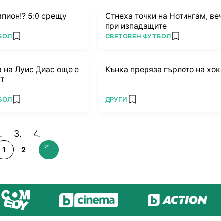
пион!? 5:0 срещу
Отнеха точки на Нотингам, ве
при изпадащите
ПОВЕЧЕ ОТ
БОЛ
СВЕТОВЕН ФУТБОЛ
add favorites
add favorites
 на Луис Диас още е
Кънка преряза гърлото на хок
ст
ПОВЕЧЕ ОТ
БОЛ
ДРУГИ
add favorites
add favorites
1
2