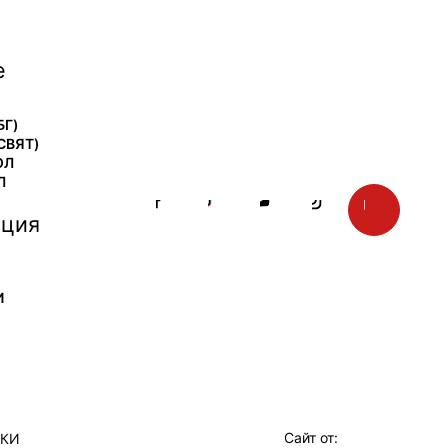
е
БГ)
СВЯТ)
ОЛ
Л
ция
И
Сайт от:
ТКИ