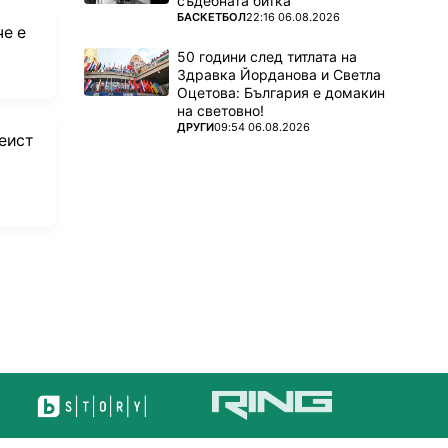
съдебната битка
ПОВЕЧЕ ОТ
БАСКЕТБОЛ
22:16 06.08.2026
че е
50 години след титлата на
Здравка Йорданова и Светла
Оцетова: България е домакин
на световно!
ПОВЕЧЕ ОТ
ДРУГИ
09:54 06.08.2026
еист