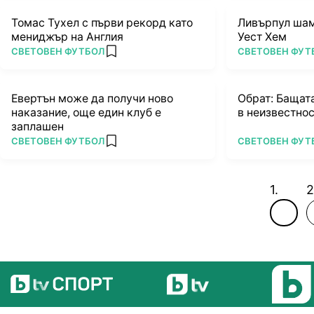
Томас Тухел с първи рекорд като
Ливърпул шам
мениджър на Англия
Уест Хем
ПОВЕЧЕ ОТ
ПОВЕЧЕ ОТ
СВЕТОВЕН ФУТБОЛ
СВЕТОВЕН ФУТ
add favorites
Евертън може да получи ново
Обрат: Бащата
наказание, още един клуб е
в неизвестно
заплашен
ПОВЕЧЕ ОТ
ПОВЕЧЕ ОТ
СВЕТОВЕН ФУТБОЛ
СВЕТОВЕН ФУТ
add favorites