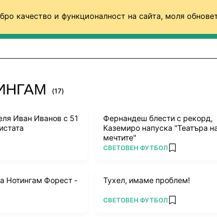
бро качество и функционалност на сайта, моля обновет
ФУТБОЛ (СВЯТ)
БАСКЕТБОЛ
ВОЛЕЙБОЛ
ТИНГАМ
(17)
еля Иван Иванов с 51
Фернандеш блести с рекорд,
истата
Каземиро напуска "Театъра н
мечтите"
ПОВЕЧЕ ОТ
СВЕТОВЕН ФУТБОЛ
rites
add favorites
а Нотингам Форест -
Тухел, имаме проблем!
ПОВЕЧЕ ОТ
СВЕТОВЕН ФУТБОЛ
dd favorites
add favorites