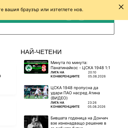
е вашия браузър или изтеглете нов.
ТЕНИС
ДРУГИ
ВХОД
ТЪРСЕНЕ
ПРЕВКЛЮЧИ МЕЖДУ С
НАЙ-ЧЕТЕНИ
Минута по минута:
Панатинайкос - ЦСКА 1948 1:1
ПОВЕЧЕ ОТ
ЛИГА НА
20:10
а
КОНФЕРЕНЦИИТЕ
05.08.2026
ЦСКА 1948 пропусна да
удари ПАО насред Атина
(ВИДЕО)
ПОВЕЧЕ ОТ
ЛИГА НА
23:26
КОНФЕРЕНЦИИТЕ
05.08.2026
Бившата годеница на Дончич
взе изненадващо решение в