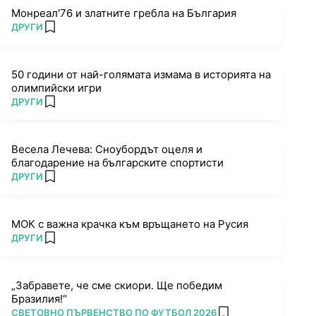
Монреал'76 и златните гребла на България
ПОВЕЧЕ ОТ
ДРУГИ
add favorites
50 години от най-голямата измама в историята на
олимпийски игри
ПОВЕЧЕ ОТ
ДРУГИ
add favorites
Весела Лечева: Сноубордът оцеля и
благодарение на българските спортисти
ПОВЕЧЕ ОТ
ДРУГИ
add favorites
МОК с важна крачка към връщането на Русия
ПОВЕЧЕ ОТ
ДРУГИ
add favorites
„Забравете, че сме скиори. Ще победим
Бразилия!“
ПОВЕЧЕ ОТ
СВЕТОВНО ПЪРВЕНСТВО ПО ФУТБОЛ 2026