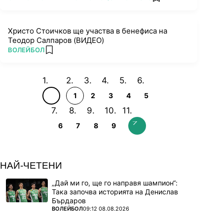
add favorites
Христо Стоичков ще участва в бенефиса на
Теодор Салпаров (ВИДЕО)
ПОВЕЧЕ ОТ
ВОЛЕЙБОЛ
add favorites
1
2
3
4
5
6
7
8
9
НАЙ-ЧЕТЕНИ
„Дай ми го, ще го направя шампион“:
Така започва историята на Денислав
Бърдаров
ПОВЕЧЕ ОТ
ВОЛЕЙБОЛ
09:12 08.08.2026