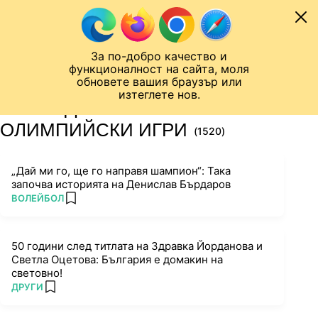
Към съдържанието
МОБИЛ
За по-добро качество и
Шампионска лига
Лига Европа
Лига на Конференциите
функционалност на сайта, моля
ЧАЛО
ТАГ
обновете вашия браузър или
изтеглете нов.
ПОСЛЕДНИ НОВИНИ ЗА
ОЛИМПИЙСКИ ИГРИ
(1520)
„Дай ми го, ще го направя шампион“: Така
започва историята на Денислав Бърдаров
ПОВЕЧЕ ОТ
ВОЛЕЙБОЛ
add favorites
50 години след титлата на Здравка Йорданова и
Светла Оцетова: България е домакин на
световно!
ПОВЕЧЕ ОТ
ДРУГИ
add favorites