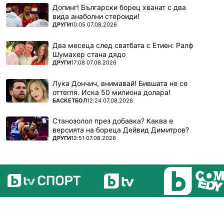
Допинг! Български борец хванат с два
вида анаболни стероиди!
ПОВЕЧЕ ОТ
ДРУГИ
10:05 07.08.2026
Два месеца след сватбата с Етиен: Ралф
Шумахер стана дядо
ПОВЕЧЕ ОТ
ДРУГИ
17:08 07.08.2026
Лука Дончич, внимавай! Бившата не се
оттегля. Иска 50 милиона долара!
ПОВЕЧЕ ОТ
БАСКЕТБОЛ
12:24 07.08.2026
Станозолол през добавка? Каква е
версията на бореца Дейвид Димитров?
ПОВЕЧЕ ОТ
ДРУГИ
12:51 07.08.2026