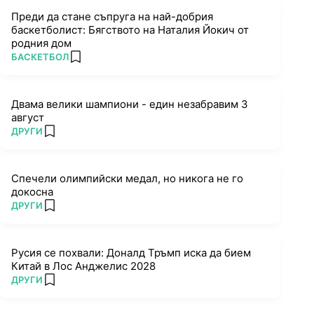
Преди да стане съпруга на най-добрия
баскетболист: Бягството на Наталия Йокич от
родния дом
ПОВЕЧЕ ОТ
БАСКЕТБОЛ
add favorites
Двама велики шампиони - един незабравим 3
август
ПОВЕЧЕ ОТ
ДРУГИ
add favorites
Спечели олимпийски медал, но никога не го
докосна
ПОВЕЧЕ ОТ
ДРУГИ
add favorites
Русия се похвали: Доналд Тръмп иска да бием
Китай в Лос Анджелис 2028
ПОВЕЧЕ ОТ
ДРУГИ
add favorites