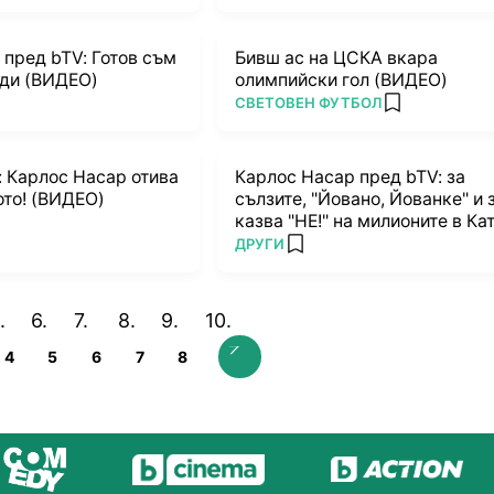
пред bTV: Готов съм
Бивш ас на ЦСКА вкара
рди (ВИДЕО)
олимпийски гол (ВИДЕО)
ПОВЕЧЕ ОТ
СВЕТОВЕН ФУТБОЛ
rites
add favorites
: Карлос Насар отива
Карлос Насар пред bTV: за
ото! (ВИДЕО)
сълзите, "Йовано, Йованке" и
казва "НЕ!" на милионите в Ка
ПОВЕЧЕ ОТ
ДРУГИ
rites
add favorites
4
5
6
7
8