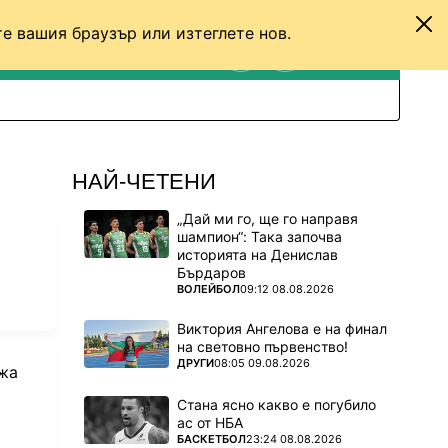
е вашия браузър или изтеглете нов.
ТЕНИС
ДРУГИ
ВХОД
ТЪРСЕНЕ
ПРЕВКЛЮЧИ МЕЖДУ С
НАЙ-ЧЕТЕНИ
„Дай ми го, ще го направя
шампион“: Така започва
историята на Денислав
Бърдаров
ПОВЕЧЕ ОТ
ВОЛЕЙБОЛ
09:12 08.08.2026
Виктория Ангелова е на финал
на световно първенство!
ПОВЕЧЕ ОТ
ДРУГИ
08:05 09.08.2026
ажа
Стана ясно какво е погубило
ас от НБА
ПОВЕЧЕ ОТ
БАСКЕТБОЛ
23:24 08.08.2026