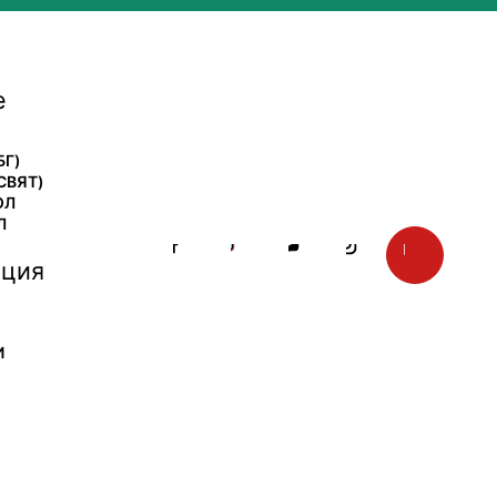
е
БГ)
СВЯТ)
ОЛ
Л
ция
И