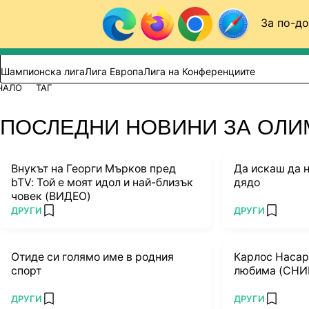
Към съдържанието
За по-до
Търси в сайта
ВИДЕО
ФУТБОЛ (БГ)
Шампионска лига
Лига Европа
Лига на Конференциите
ЧАЛО
ТАГ
ПОСЛЕДНИ НОВИНИ ЗА ОЛ
Внукът на Георги Мърков пред
Да искаш да 
bTV: Той е моят идол и най-близък
дядо
човек (ВИДЕО)
ПОВЕЧЕ ОТ
ПОВЕЧЕ ОТ
ДРУГИ
ДРУГИ
add favorites
add favo
Отиде си голямо име в родния
Карлос Насар
спорт
любима (СНИ
ПОВЕЧЕ ОТ
ПОВЕЧЕ ОТ
ДРУГИ
ДРУГИ
add favorites
add favo