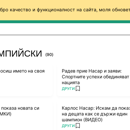
бро качество и функционалност на сайта, моля обновет
ФУТБОЛ (СВЯТ)
БАСКЕТБОЛ
ВОЛЕЙБОЛ
ИМПИЙСКИ
(90)
носиш името на своя
Радев прие Насар и заяви:
Спортните успехи обединяват
нацията
ПОВЕЧЕ ОТ
ДРУГИ
rites
add favorites
 показа новата си
Карлос Насар: Искам да пок
МКИ)
на децата как се държи един
шампион (ВИДЕО)
ПОВЕЧЕ ОТ
ДРУГИ
rites
add favorites