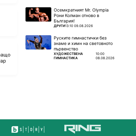
Осемкратният Mr. Olympia
Рони Колман отново в
България!
ПОВЕЧЕ ОТ
ДРУГИ
13:10 09.08.2026
Руските гимнастички без
знаме и химн на световното
първенство
ПОВЕЧЕ ОТ
ХУДОЖЕСТВЕНА
10:00
 защо
ГИМНАСТИКА
08.08.2026
тар