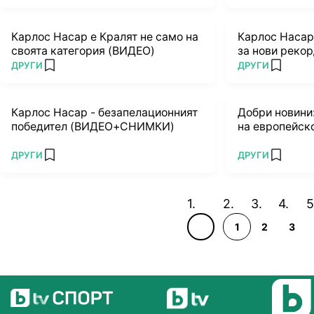
Карлос Насар е Кралят не само на
Карлос Насар 
своята категория (ВИДЕО)
за нови реко
ПОВЕЧЕ ОТ
ПОВЕЧЕ ОТ
ДРУГИ
ДРУГИ
add favorites
add favo
Карлос Насар - безапелационният
Добри новини
победител (ВИДЕО+СНИМКИ)
на европейск
ПОВЕЧЕ ОТ
ПОВЕЧЕ ОТ
ДРУГИ
ДРУГИ
add favorites
add favo
1
2
3