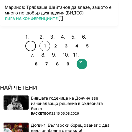
Маринов: Трябваше Шейтанов да влезе, защото е
много по-добър дузпаджия (ВИДЕО)
ПОВЕЧЕ ОТ
ЛИГА НА КОНФЕРЕНЦИИТЕ
add favorites
1
2
3
4
5
6
7
8
9
НАЙ-ЧЕТЕНИ
Бившата годеница на Дончич взе
изненадващо решение в съдебната
битка
ПОВЕЧЕ ОТ
БАСКЕТБОЛ
22:16 06.08.2026
Допинг! Български борец хванат с два
вида анаболни стероиди!