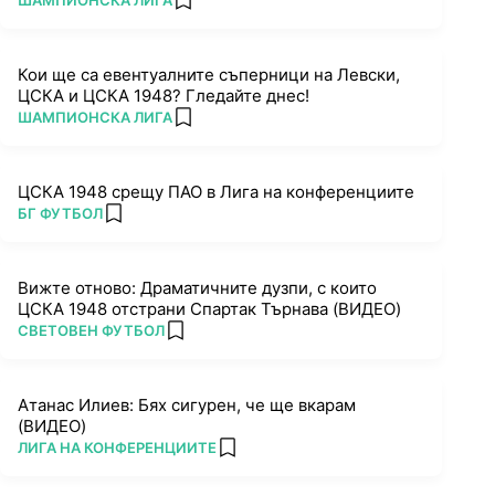
ШАМПИОНСКА ЛИГА
add favorites
Кои ще са евентуалните съперници на Левски,
ЦСКА и ЦСКА 1948? Гледайте днес!
ПОВЕЧЕ ОТ
ШАМПИОНСКА ЛИГА
add favorites
ЦСКА 1948 срещу ПАО в Лига на конференциите
ПОВЕЧЕ ОТ
БГ ФУТБОЛ
add favorites
Вижте отново: Драматичните дузпи, с които
ЦСКА 1948 отстрани Спартак Търнава (ВИДЕО)
ПОВЕЧЕ ОТ
СВЕТОВЕН ФУТБОЛ
add favorites
Атанас Илиев: Бях сигурен, че ще вкарам
(ВИДЕО)
ПОВЕЧЕ ОТ
ЛИГА НА КОНФЕРЕНЦИИТЕ
add favorites