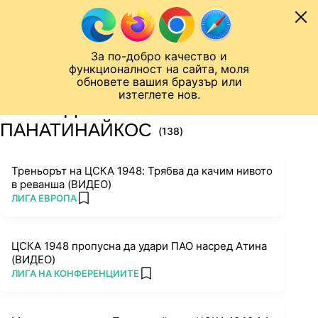
Към съдържанието
МОБИЛ
За по-добро качество и
Шампионска лига
Лига Европа
Лига на Конференциите
функционалност на сайта, моля
ЧАЛО
ТАГ
обновете вашия браузър или
изтеглете нов.
ПОСЛЕДНИ НОВИНИ ЗА
ПАНАТИНАЙКОС
(138)
Треньорът на ЦСКА 1948: Трябва да качим нивото
в реванша (ВИДЕО)
ПОВЕЧЕ ОТ
ЛИГА ЕВРОПА
add favorites
ЦСКА 1948 пропусна да удари ПАО насред Атина
(ВИДЕО)
ПОВЕЧЕ ОТ
ЛИГА НА КОНФЕРЕНЦИИТЕ
add favorites