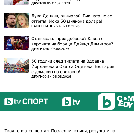
ПОВЕЧЕ ОТ
ДРУГИ
10:05 07.08.2026
Лука Дончич, внимавай! Бившата не се
оттегля. Иска 50 милиона долара!
ПОВЕЧЕ ОТ
БАСКЕТБОЛ
12:24 07.08.2026
Станозолол през добавка? Каква е
версията на бореца Дейвид Димитров?
ПОВЕЧЕ ОТ
ДРУГИ
12:51 07.08.2026
50 години след титлата на Здравка
Йорданова и Светла Оцетова: България
е домакин на световно!
ПОВЕЧЕ ОТ
ДРУГИ
09:54 06.08.2026
Твоят спортен портал. Последни новини, резултати на