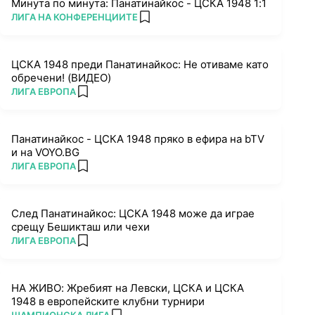
Минута по минута: Панатинайкос - ЦСКА 1948 1:1
ПОВЕЧЕ ОТ
ЛИГА НА КОНФЕРЕНЦИИТЕ
add favorites
ЦСКА 1948 преди Панатинайкос: Не отиваме като
обречени! (ВИДЕО)
ПОВЕЧЕ ОТ
ЛИГА ЕВРОПА
add favorites
Панатинайкос - ЦСКА 1948 пряко в ефира на bTV
и на VOYO.BG
ПОВЕЧЕ ОТ
ЛИГА ЕВРОПА
add favorites
След Панатинайкос: ЦСКА 1948 може да играе
срещу Бешикташ или чехи
ПОВЕЧЕ ОТ
ЛИГА ЕВРОПА
add favorites
НА ЖИВО: Жребият на Левски, ЦСКА и ЦСКА
1948 в европейските клубни турнири
ПОВЕЧЕ ОТ