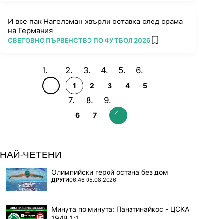
И все пак Нагелсман хвърли оставка след срама
на Германия
ПОВЕЧЕ ОТ
СВЕТОВНО ПЪРВЕНСТВО ПО ФУТБОЛ 2026
add favorites
1
2
3
4
5
6
7
НАЙ-ЧЕТЕНИ
Олимпийски герой остана без дом
ПОВЕЧЕ ОТ
ДРУГИ
06:46 05.08.2026
Минута по минута: Панатинайкос - ЦСКА
1948 1:1