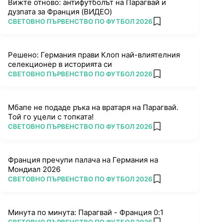
Вижте отново: антифутболът на Парагвай и
дузпата за Франция (ВИДЕО)
ПОВЕЧЕ ОТ
СВЕТОВНО ПЪРВЕНСТВО ПО ФУТБОЛ 2026
add favorites
Решено: Германия прави Клоп най-влиятелния
селекционер в историята си
ПОВЕЧЕ ОТ
СВЕТОВНО ПЪРВЕНСТВО ПО ФУТБОЛ 2026
add favorites
Мбапе не подаде ръка на вратаря на Парагвай.
Той го уцели с топката!
ПОВЕЧЕ ОТ
СВЕТОВНО ПЪРВЕНСТВО ПО ФУТБОЛ 2026
add favorites
Франция пречупи палача на Германия на
Мондиал 2026
ПОВЕЧЕ ОТ
СВЕТОВНО ПЪРВЕНСТВО ПО ФУТБОЛ 2026
add favorites
Минута по минута: Парагвай - Франция 0:1
ПОВЕЧЕ ОТ