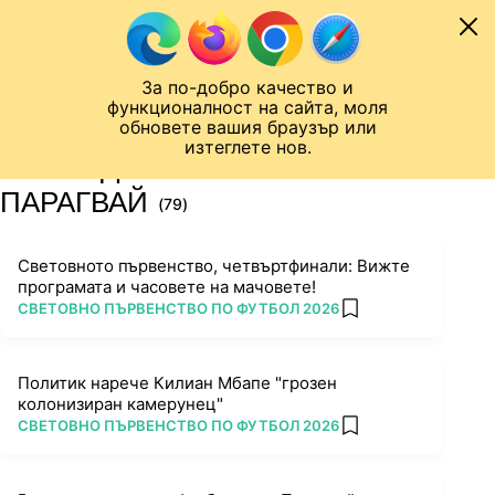
Към съдържанието
МОБИЛ
За по-добро качество и
Шампионска лига
Лига Европа
Лига на Конференциите
функционалност на сайта, моля
ЧАЛО
ТАГ
обновете вашия браузър или
изтеглете нов.
ПОСЛЕДНИ НОВИНИ ЗА
ПАРАГВАЙ
(79)
Световното първенство, четвъртфинали: Вижте
програмата и часовете на мачовете!
ПОВЕЧЕ ОТ
СВЕТОВНО ПЪРВЕНСТВО ПО ФУТБОЛ 2026
add favorites
Политик нарече Килиан Мбапе "грозен
колонизиран камерунец"
ПОВЕЧЕ ОТ
СВЕТОВНО ПЪРВЕНСТВО ПО ФУТБОЛ 2026
add favorites