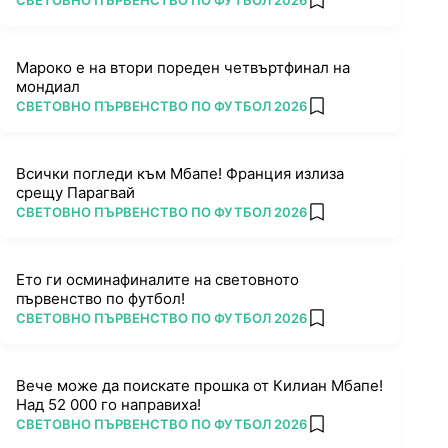
СВЕТОВНО ПЪРВЕНСТВО ПО ФУТБОЛ 2026
add favorites
Мароко е на втори пореден четвъртфинал на
мондиал
ПОВЕЧЕ ОТ
СВЕТОВНО ПЪРВЕНСТВО ПО ФУТБОЛ 2026
add favorites
Всички погледи към Мбапе! Франция излиза
срещу Парагвай
ПОВЕЧЕ ОТ
СВЕТОВНО ПЪРВЕНСТВО ПО ФУТБОЛ 2026
add favorites
Ето ги осминафиналите на световното
първенство по футбол!
ПОВЕЧЕ ОТ
СВЕТОВНО ПЪРВЕНСТВО ПО ФУТБОЛ 2026
add favorites
Вече може да поискате прошка от Килиан Мбапе!
Над 52 000 го направиха!
ПОВЕЧЕ ОТ
СВЕТОВНО ПЪРВЕНСТВО ПО ФУТБОЛ 2026
add favorites