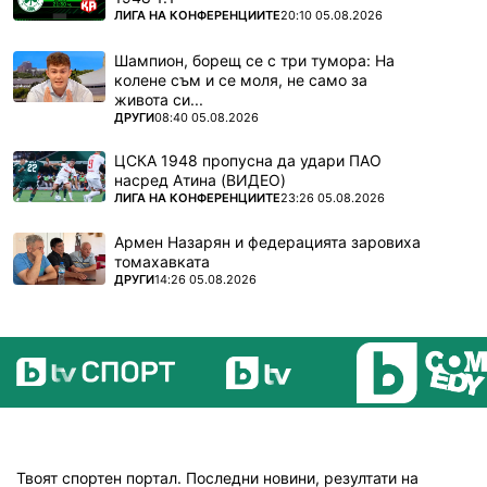
ПОВЕЧЕ ОТ
ЛИГА НА КОНФЕРЕНЦИИТЕ
20:10 05.08.2026
Шампион, борещ се с три тумора: На
колене съм и се моля, не само за
живота си...
ПОВЕЧЕ ОТ
ДРУГИ
08:40 05.08.2026
ЦСКА 1948 пропусна да удари ПАО
насред Атина (ВИДЕО)
ПОВЕЧЕ ОТ
ЛИГА НА КОНФЕРЕНЦИИТЕ
23:26 05.08.2026
Армен Назарян и федерацията заровиха
томахавката
ПОВЕЧЕ ОТ
ДРУГИ
14:26 05.08.2026
Твоят спортен портал. Последни новини, резултати на