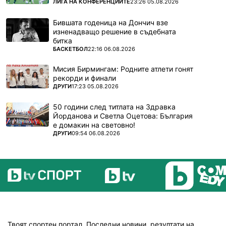
ПОВЕЧЕ ОТ
ЛИГА НА КОНФЕРЕНЦИИТЕ
23:26 05.08.2026
Бившата годеница на Дончич взе
изненадващо решение в съдебната
битка
ПОВЕЧЕ ОТ
БАСКЕТБОЛ
22:16 06.08.2026
Мисия Бирмингам: Родните атлети гонят
рекорди и финали
ПОВЕЧЕ ОТ
ДРУГИ
17:23 05.08.2026
50 години след титлата на Здравка
Йорданова и Светла Оцетова: България
е домакин на световно!
ПОВЕЧЕ ОТ
ДРУГИ
09:54 06.08.2026
Твоят спортен портал. Последни новини, резултати на