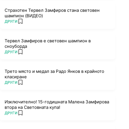
Страхотен Тервел Замфиров стана световен
шампион (ВИДЕО)
ПОВЕЧЕ ОТ
ДРУГИ
add favorites
Тервел Замфиров е световен шампион в
сноуборда
ПОВЕЧЕ ОТ
ДРУГИ
add favorites
Трето място и медал за Радо Янков в крайното
класиране
ПОВЕЧЕ ОТ
ДРУГИ
add favorites
Изключително! 15-годишната Малена Замфирова
втора на Световната купа!
ПОВЕЧЕ ОТ
ДРУГИ
add favorites