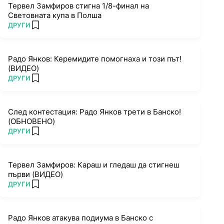
Тервел Замфиров стигна 1/8-финал на
Световната купа в Полша
ПОВЕЧЕ ОТ
ДРУГИ
add favorites
Радо Янков: Керемидите помогнаха и този път!
(ВИДЕО)
ПОВЕЧЕ ОТ
ДРУГИ
add favorites
След контестация: Радо Янков трети в Банско!
(ОБНОВЕНО)
ПОВЕЧЕ ОТ
ДРУГИ
add favorites
Тервел Замфиров: Караш и гледаш да стигнеш
първи (ВИДЕО)
ПОВЕЧЕ ОТ
ДРУГИ
add favorites
Радо Янков атакува подиума в Банско с