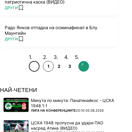
патриотична каска (ВИДЕО)
ПОВЕЧЕ ОТ
ДРУГИ
add favorites
Радо Янков отпадна на осминафинал в Блу
Маунтийн
ПОВЕЧЕ ОТ
ДРУГИ
add favorites
1
2
3
НАЙ-ЧЕТЕНИ
Минута по минута: Панатинайкос - ЦСКА
1948 1:1
ПОВЕЧЕ ОТ
ЛИГА НА КОНФЕРЕНЦИИТЕ
20:10 05.08.2026
ЦСКА 1948 пропусна да удари ПАО
насред Атина (ВИДЕО)