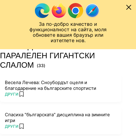
Към съдържанието
МОБИЛ
За по-добро качество и
Шампионска лига
Лига Европа
Лига на Конференциите
функционалност на сайта, моля
ЧАЛО
ТАГ
обновете вашия браузър или
изтеглете нов.
ПОСЛЕДНИ НОВИНИ ЗА
ПАРАЛЕЛЕН ГИГАНТСКИ
СЛАЛОМ
(33)
Весела Лечева: Сноубордът оцеля и
благодарение на българските спортисти
ПОВЕЧЕ ОТ
ДРУГИ
add favorites
Спасиха "българската" дисциплина на зимните
игри
ПОВЕЧЕ ОТ
ДРУГИ
add favorites