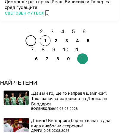
Диоманде разтърсва Реал: Винисиус и Гюлер са
сред губещите
ПОВЕЧЕ ОТ
СВЕТОВЕН ФУТБОЛ
add favorites
1
2
3
4
5
6
7
8
9
НАЙ-ЧЕТЕНИ
„Дай ми го, ще го направя шампион“:
Така започва историята на Денислав
Бърдаров
ПОВЕЧЕ ОТ
ВОЛЕЙБОЛ
09:12 08.08.2026
Допинг! Български борец хванат с два
вида анаболни стероиди!
ПОВЕЧЕ ОТ
ДРУГИ
10:05 07.08.2026