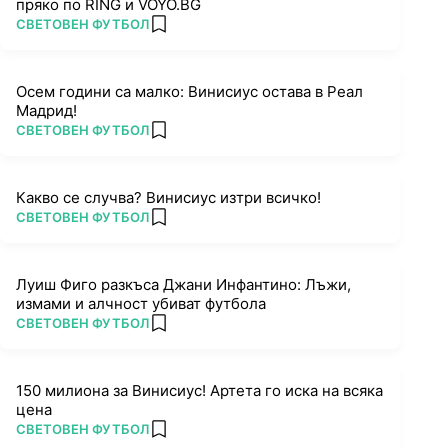
пряко по RING и VOYO.BG
ПОВЕЧЕ ОТ
СВЕТОВЕН ФУТБОЛ
add favorites
Осем години са малко: Винисиус остава в Реал
Мадрид!
ПОВЕЧЕ ОТ
СВЕТОВЕН ФУТБОЛ
add favorites
Какво се случва? Винисиус изтри всичко!
ПОВЕЧЕ ОТ
СВЕТОВЕН ФУТБОЛ
add favorites
Луиш Фиго разкъса Джани Инфантино: Лъжи,
измами и алчност убиват футбола
ПОВЕЧЕ ОТ
СВЕТОВЕН ФУТБОЛ
add favorites
150 милиона за Винисиус! Артета го иска на всяка
цена
ПОВЕЧЕ ОТ
СВЕТОВЕН ФУТБОЛ
add favorites