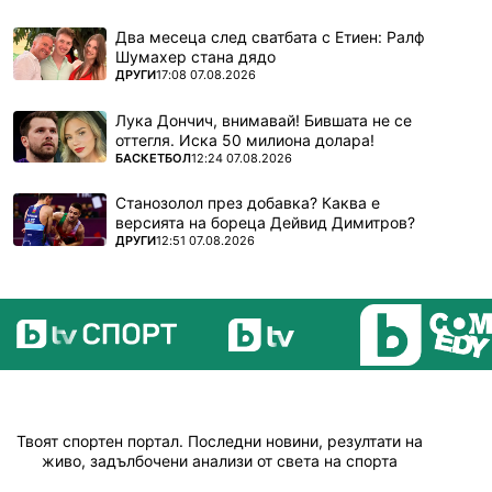
Два месеца след сватбата с Етиен: Ралф
Шумахер стана дядо
ПОВЕЧЕ ОТ
ДРУГИ
17:08 07.08.2026
Лука Дончич, внимавай! Бившата не се
оттегля. Иска 50 милиона долара!
ПОВЕЧЕ ОТ
БАСКЕТБОЛ
12:24 07.08.2026
Станозолол през добавка? Каква е
версията на бореца Дейвид Димитров?
ПОВЕЧЕ ОТ
ДРУГИ
12:51 07.08.2026
Твоят спортен портал. Последни новини, резултати на
живо, задълбочени анализи от света на спорта