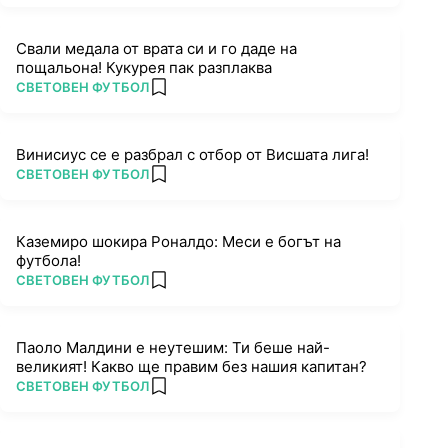
Свали медала от врата си и го даде на
пощальона! Кукурея пак разплаква
ПОВЕЧЕ ОТ
СВЕТОВЕН ФУТБОЛ
add favorites
Винисиус се е разбрал с отбор от Висшата лига!
ПОВЕЧЕ ОТ
СВЕТОВЕН ФУТБОЛ
add favorites
Каземиро шокира Роналдо: Меси е богът на
футбола!
ПОВЕЧЕ ОТ
СВЕТОВЕН ФУТБОЛ
add favorites
Паоло Малдини е неутешим: Ти беше най-
великият! Какво ще правим без нашия капитан?
ПОВЕЧЕ ОТ
СВЕТОВЕН ФУТБОЛ
add favorites