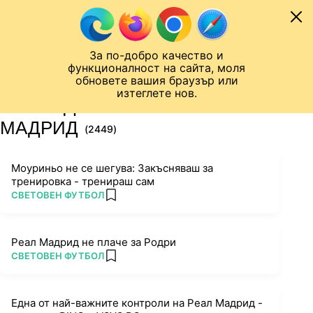
Към съдържанието
МОБИЛ
За по-добро качество и
Шампионска лига
Лига Европа
Лига на Конференциите
функционалност на сайта, моля
ЧАЛО
ТАГ
обновете вашия браузър или
изтеглете нов.
ПОСЛЕДНИ НОВИНИ ЗА РЕАЛ
МАДРИД
(2449)
Моуриньо не се шегува: Закъсняваш за
тренировка - тренираш сам
ПОВЕЧЕ ОТ
СВЕТОВЕН ФУТБОЛ
add favorites
Реал Мадрид не плаче за Родри
ПОВЕЧЕ ОТ
СВЕТОВЕН ФУТБОЛ
add favorites
Една от най-важните контроли на Реал Мадрид -