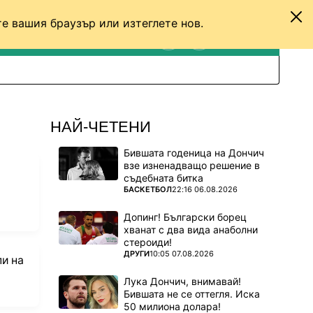
е вашия браузър или изтеглете нов.
ТЕНИС
ДРУГИ
ВХОД
ТЪРСЕНЕ
ПРЕВКЛЮЧИ МЕЖДУ С
НАЙ-ЧЕТЕНИ
Бившата годеница на Дончич
взе изненадващо решение в
съдебната битка
ПОВЕЧЕ ОТ
БАСКЕТБОЛ
22:16 06.08.2026
Допинг! Български борец
хванат с два вида анаболни
стероиди!
ПОВЕЧЕ ОТ
ДРУГИ
10:05 07.08.2026
пи на
Лука Дончич, внимавай!
Бившата не се оттегля. Иска
50 милиона долара!