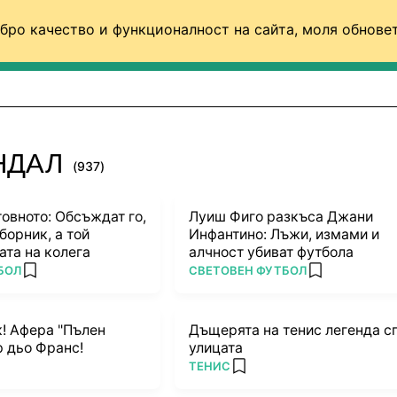
бро качество и функционалност на сайта, моля обновет
ФУТБОЛ (СВЯТ)
БАСКЕТБОЛ
ВОЛЕЙБОЛ
НДАЛ
(937)
товното: Обсъждат го,
Луиш Фиго разкъса Джани
борник, а той
Инфантино: Лъжи, измами и
ата на колега
алчност убиват футбола
ПОВЕЧЕ ОТ
БОЛ
СВЕТОВЕН ФУТБОЛ
add favorites
add favorites
к! Афера "Пълен
Дъщерята на тенис легенда с
р дьо Франс!
улицата
ПОВЕЧЕ ОТ
ТЕНИС
rites
add favorites