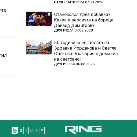
ПОВЕЧЕ ОТ
БАСКЕТБОЛ
12:24 07.08.2026
ите
Станозолол през добавка?
Каква е версията на бореца
Дейвид Димитров?
ПОВЕЧЕ ОТ
ДРУГИ
12:51 07.08.2026
50 години след титлата на
Здравка Йорданова и Светла
Оцетова: България е домакин
тил
на световно!
ПОВЕЧЕ ОТ
ДРУГИ
09:54 06.08.2026