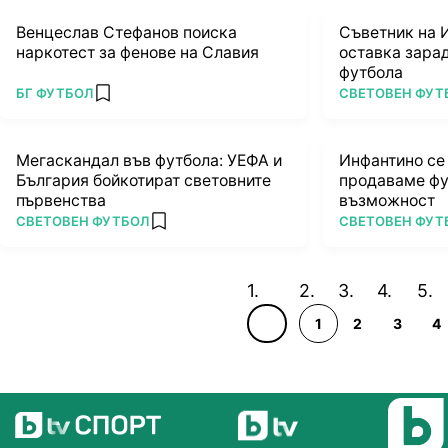
Венцеслав Стефанов поиска
Съветник на 
наркотест за фенове на Славия
оставка зарад
футбола
ПОВЕЧЕ ОТ
ПОВЕЧЕ ОТ
БГ ФУТБОЛ
СВЕТОВЕН ФУТ
add favorites
Мегаскандал във футбола: УЕФА и
Инфантино се
България бойкотират световните
продаваме фу
първенства
възможност
ПОВЕЧЕ ОТ
ПОВЕЧЕ ОТ
СВЕТОВЕН ФУТБОЛ
СВЕТОВЕН ФУТ
add favorites
1
2
3
4