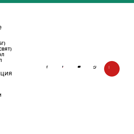
е
БГ)
СВЯТ)
ОЛ
Л
ция
И