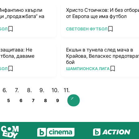
Инфантино хвърли
Христо Стоичков: И без отбор
и „продажбата“ на
от Европа ще има футбол
ПОВЕЧЕ ОТ
БОЛ
СВЕТОВЕН ФУТБОЛ
add favorites
add favorites
 защитава: Не
Екшън в тунела след мача в
тбола, даваме
Крайова, Веласкес предотвра
бой
ПОВЕЧЕ ОТ
БОЛ
ШАМПИОНСКА ЛИГА
add favorites
add favorites
5
6
7
8
9