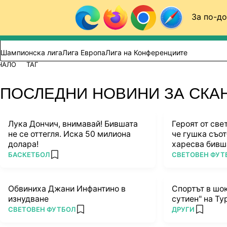
Към съдържанието
За по-до
Търси в сайта
ВИДЕО
ФУТБОЛ (БГ)
Шампионска лига
Лига Европа
Лига на Конференциите
ЧАЛО
ТАГ
ПОСЛЕДНИ НОВИНИ ЗА СКА
Лука Дончич, внимавай! Бившата
Героят от све
не се оттегля. Иска 50 милиона
че гушка съот
долара!
харесва бивш
ПОВЕЧЕ ОТ
ПОВЕЧЕ ОТ
БАСКЕТБОЛ
СВЕТОВЕН ФУТ
add favorites
Обвиниха Джани Инфантино в
Спортът в шо
изнудване
сутиен" на Ту
ПОВЕЧЕ ОТ
ПОВЕЧЕ ОТ
СВЕТОВЕН ФУТБОЛ
ДРУГИ
add favorites
add favo