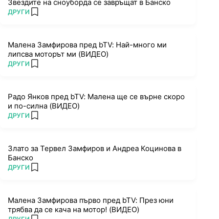
Звездите на сноуборда се завръщат в Банско
ПОВЕЧЕ ОТ
ДРУГИ
add favorites
Малена Замфирова пред bTV: Най-много ми
липсва моторът ми (ВИДЕО)
ПОВЕЧЕ ОТ
ДРУГИ
add favorites
Радо Янков пред bTV: Малена ще се върне скоро
и по-силна (ВИДЕО)
ПОВЕЧЕ ОТ
ДРУГИ
add favorites
Злато за Тервел Замфиров и Андреа Коцинова в
Банско
ПОВЕЧЕ ОТ
ДРУГИ
add favorites
Малена Замфирова първо пред bTV: През юни
трябва да се кача на мотор! (ВИДЕО)
ПОВЕЧЕ ОТ