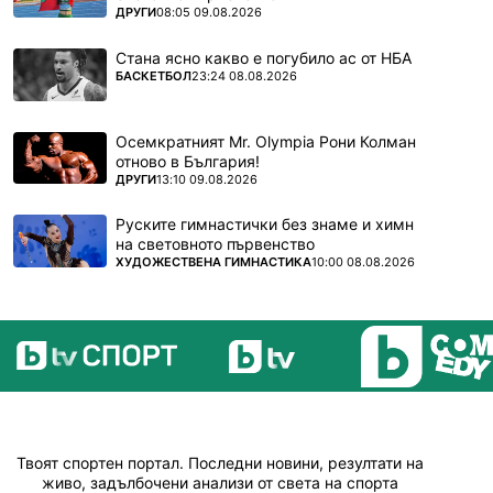
ПОВЕЧЕ ОТ
ДРУГИ
08:05 09.08.2026
Стана ясно какво е погубило ас от НБА
ПОВЕЧЕ ОТ
БАСКЕТБОЛ
23:24 08.08.2026
Осемкратният Mr. Olympia Рони Колман
отново в България!
ПОВЕЧЕ ОТ
ДРУГИ
13:10 09.08.2026
Руските гимнастички без знаме и химн
на световното първенство
ПОВЕЧЕ ОТ
ХУДОЖЕСТВЕНА ГИМНАСТИКА
10:00 08.08.2026
Твоят спортен портал. Последни новини, резултати на
живо, задълбочени анализи от света на спорта