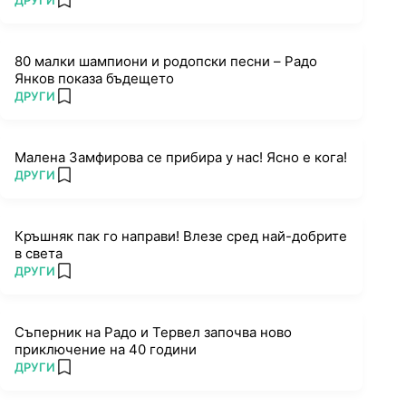
ДРУГИ
add favorites
80 малки шампиони и родопски песни – Радо
Янков показа бъдещето
ПОВЕЧЕ ОТ
ДРУГИ
add favorites
Малена Замфирова се прибира у нас! Ясно е кога!
ПОВЕЧЕ ОТ
ДРУГИ
add favorites
Кръшняк пак го направи! Влезе сред най-добрите
в света
ПОВЕЧЕ ОТ
ДРУГИ
add favorites
Съперник на Радо и Тервел започва ново
приключение на 40 години
ПОВЕЧЕ ОТ
ДРУГИ
add favorites