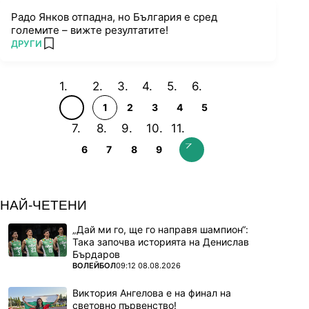
Радо Янков отпадна, но България е сред
големите – вижте резултатите!
ПОВЕЧЕ ОТ
ДРУГИ
add favorites
1
2
3
4
5
6
7
8
9
НАЙ-ЧЕТЕНИ
„Дай ми го, ще го направя шампион“:
Така започва историята на Денислав
Бърдаров
ПОВЕЧЕ ОТ
ВОЛЕЙБОЛ
09:12 08.08.2026
Виктория Ангелова е на финал на
световно първенство!