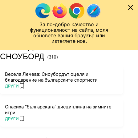
Към съдържанието
МОБИЛ
За по-добро качество и
Шампионска лига
Лига Европа
Лига на Конференциите
функционалност на сайта, моля
ЧАЛО
ТАГ
обновете вашия браузър или
изтеглете нов.
ПОСЛЕДНИ НОВИНИ ЗА
СНОУБОРД
(310)
Весела Лечева: Сноубордът оцеля и
благодарение на българските спортисти
ПОВЕЧЕ ОТ
ДРУГИ
add favorites
Спасиха "българската" дисциплина на зимните
игри
ПОВЕЧЕ ОТ
ДРУГИ
add favorites