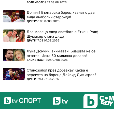
ПОВЕЧЕ ОТ
ВОЛЕЙБОЛ
09:12 08.08.2026
Допинг! Български борец хванат с два
вида анаболни стероиди!
ПОВЕЧЕ ОТ
ДРУГИ
10:05 07.08.2026
Два месеца след сватбата с Етиен: Ралф
Шумахер стана дядо
ПОВЕЧЕ ОТ
ДРУГИ
17:08 07.08.2026
Лука Дончич, внимавай! Бившата не се
оттегля. Иска 50 милиона долара!
ПОВЕЧЕ ОТ
БАСКЕТБОЛ
12:24 07.08.2026
Станозолол през добавка? Каква е
версията на бореца Дейвид Димитров?
ПОВЕЧЕ ОТ
ДРУГИ
12:51 07.08.2026