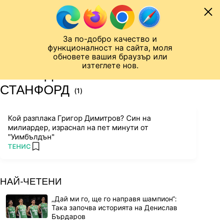
Към съдържанието
МОБИЛ
За по-добро качество и
Шампионска лига
Лига Европа
Лига на Конференциите
функционалност на сайта, моля
ЧАЛО
ТАГ
обновете вашия браузър или
изтеглете нов.
ПОСЛЕДНИ НОВИНИ ЗА
СТАНФОРД
(1)
Кой разплака Григор Димитров? Син на
милиардер, израснал на пет минути от
"Уимбълдън"
ПОВЕЧЕ ОТ
ТЕНИС
add favorites
НАЙ-ЧЕТЕНИ
„Дай ми го, ще го направя шампион“:
Така започва историята на Денислав
Бърдаров