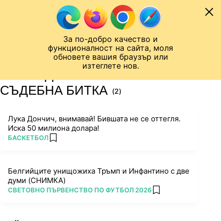
Към съдържанието
МОБИЛ
За по-добро качество и
Шампионска лига
Лига Европа
Лига на Конференциите
функционалност на сайта, моля
ЧАЛО
ТАГ
обновете вашия браузър или
изтеглете нов.
ПОСЛЕДНИ НОВИНИ ЗА
СЪДЕБНА БИТКА
(2)
Лука Дончич, внимавай! Бившата не се оттегля.
Иска 50 милиона долара!
ПОВЕЧЕ ОТ
БАСКЕТБОЛ
add favorites
Белгийците унищожиха Тръмп и Инфантино с две
думи (СНИМКА)
ПОВЕЧЕ ОТ
СВЕТОВНО ПЪРВЕНСТВО ПО ФУТБОЛ 2026
add favorites