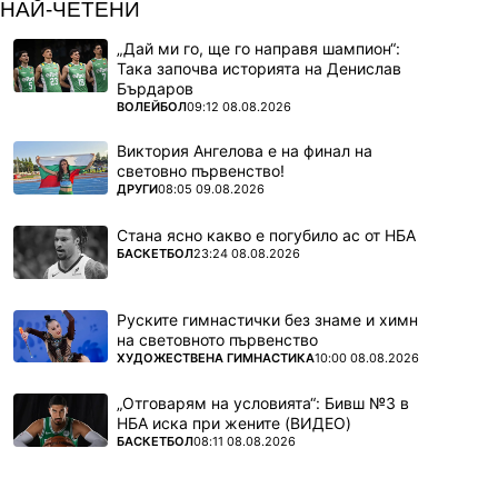
НАЙ-ЧЕТЕНИ
„Дай ми го, ще го направя шампион“:
Така започва историята на Денислав
Бърдаров
ПОВЕЧЕ ОТ
ВОЛЕЙБОЛ
09:12 08.08.2026
Виктория Ангелова е на финал на
световно първенство!
ПОВЕЧЕ ОТ
ДРУГИ
08:05 09.08.2026
Стана ясно какво е погубило ас от НБА
ПОВЕЧЕ ОТ
БАСКЕТБОЛ
23:24 08.08.2026
Руските гимнастички без знаме и химн
на световното първенство
ПОВЕЧЕ ОТ
ХУДОЖЕСТВЕНА ГИМНАСТИКА
10:00 08.08.2026
„Отговарям на условията“: Бивш №3 в
НБА иска при жените (ВИДЕО)
ПОВЕЧЕ ОТ
БАСКЕТБОЛ
08:11 08.08.2026