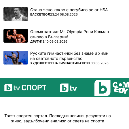
Стана ясно какво е погубило ас от НБА
ПОВЕЧЕ ОТ
БАСКЕТБОЛ
23:24 08.08.2026
Осемкратният Mr. Olympia Рони Колман
отново в България!
ПОВЕЧЕ ОТ
ДРУГИ
13:10 09.08.2026
Руските гимнастички без знаме и химн
на световното първенство
ПОВЕЧЕ ОТ
ХУДОЖЕСТВЕНА ГИМНАСТИКА
10:00 08.08.2026
Твоят спортен портал. Последни новини, резултати на
живо, задълбочени анализи от света на спорта