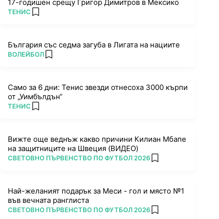
17-годишен срещу Григор Димитров в Мексико
ПОВЕЧЕ ОТ
ТЕНИС
add favorites
България със седма загуба в Лигата на нациите
ПОВЕЧЕ ОТ
ВОЛЕЙБОЛ
add favorites
Само за 6 дни: Тенис звезди отнесоха 3000 кърпи
от „Уимбълдън“
ПОВЕЧЕ ОТ
ТЕНИС
add favorites
Вижте още веднъж какво причини Килиан Мбапе
на защитниците на Швеция (ВИДЕО)
ПОВЕЧЕ ОТ
СВЕТОВНО ПЪРВЕНСТВО ПО ФУТБОЛ 2026
add favorites
Най-желаният подарък за Меси - гол и място №1
във вечната ранглиста
ПОВЕЧЕ ОТ
СВЕТОВНО ПЪРВЕНСТВО ПО ФУТБОЛ 2026
add favorites