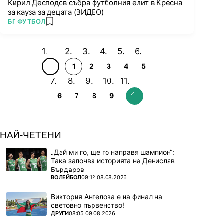
Кирил Десподов събра футболния елит в Кресна
за кауза за децата (ВИДЕО)
ПОВЕЧЕ ОТ
БГ ФУТБОЛ
add favorites
1
2
3
4
5
6
7
8
9
НАЙ-ЧЕТЕНИ
„Дай ми го, ще го направя шампион“:
Така започва историята на Денислав
Бърдаров
ПОВЕЧЕ ОТ
ВОЛЕЙБОЛ
09:12 08.08.2026
Виктория Ангелова е на финал на
световно първенство!
ПОВЕЧЕ ОТ
ДРУГИ
08:05 09.08.2026