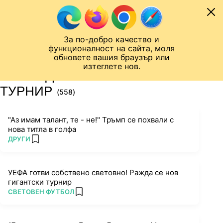
Към съдържанието
МОБИЛ
За по-добро качество и
Шампионска лига
Лига Европа
Лига на Конференциите
функционалност на сайта, моля
ЧАЛО
ТАГ
обновете вашия браузър или
изтеглете нов.
ПОСЛЕДНИ НОВИНИ ЗА
ТУРНИР
(558)
"Аз имам талант, те - не!" Тръмп се похвали с
нова титла в голфа
ПОВЕЧЕ ОТ
ДРУГИ
add favorites
УЕФА готви собствено световно! Ражда се нов
гигантски турнир
ПОВЕЧЕ ОТ
СВЕТОВЕН ФУТБОЛ
add favorites