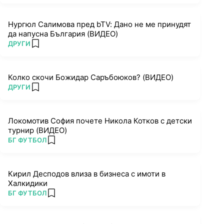
Нургюл Салимова пред bTV: Дано не ме принудят
да напусна България (ВИДЕО)
ПОВЕЧЕ ОТ
ДРУГИ
add favorites
Колко скочи Божидар Саръбоюков? (ВИДЕО)
ПОВЕЧЕ ОТ
ДРУГИ
add favorites
Локомотив София почете Никола Котков с детски
турнир (ВИДЕО)
ПОВЕЧЕ ОТ
БГ ФУТБОЛ
add favorites
Кирил Десподов влиза в бизнеса с имоти в
Халкидики
ПОВЕЧЕ ОТ
БГ ФУТБОЛ
add favorites