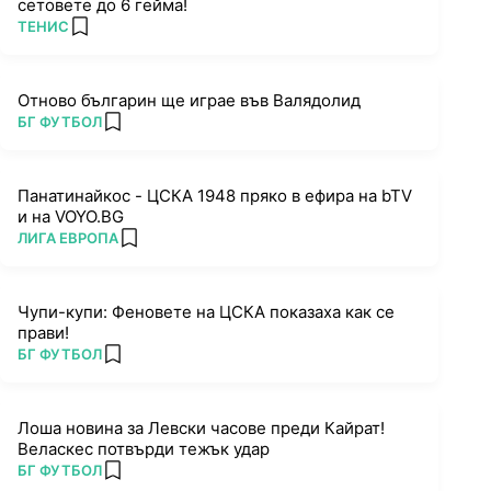
сетовете до 6 гейма!
ПОВЕЧЕ ОТ
ТЕНИС
add favorites
Отново българин ще играе във Валядолид
ПОВЕЧЕ ОТ
БГ ФУТБОЛ
add favorites
Панатинайкос - ЦСКА 1948 пряко в ефира на bTV
и на VOYO.BG
ПОВЕЧЕ ОТ
ЛИГА ЕВРОПА
add favorites
Чупи-купи: Феновете на ЦСКА показаха как се
прави!
ПОВЕЧЕ ОТ
БГ ФУТБОЛ
add favorites
Лоша новина за Левски часове преди Кайрат!
Веласкес потвърди тежък удар
ПОВЕЧЕ ОТ
БГ ФУТБОЛ
add favorites