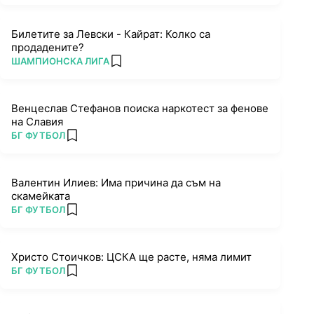
Билетите за Левски - Кайрат: Колко са
продадените?
ПОВЕЧЕ ОТ
ШАМПИОНСКА ЛИГА
add favorites
Венцеслав Стефанов поиска наркотест за фенове
на Славия
ПОВЕЧЕ ОТ
БГ ФУТБОЛ
add favorites
Валентин Илиев: Има причина да съм на
скамейката
ПОВЕЧЕ ОТ
БГ ФУТБОЛ
add favorites
Христо Стоичков: ЦСКА ще расте, няма лимит
ПОВЕЧЕ ОТ
БГ ФУТБОЛ
add favorites