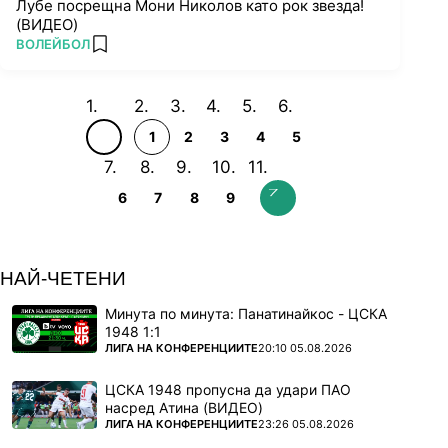
Лубе посрещна Мони Николов като рок звезда!
(ВИДЕО)
ПОВЕЧЕ ОТ
ВОЛЕЙБОЛ
add favorites
1
2
3
4
5
6
7
8
9
НАЙ-ЧЕТЕНИ
Минута по минута: Панатинайкос - ЦСКА
1948 1:1
ПОВЕЧЕ ОТ
ЛИГА НА КОНФЕРЕНЦИИТЕ
20:10 05.08.2026
ЦСКА 1948 пропусна да удари ПАО
насред Атина (ВИДЕО)
ПОВЕЧЕ ОТ
ЛИГА НА КОНФЕРЕНЦИИТЕ
23:26 05.08.2026