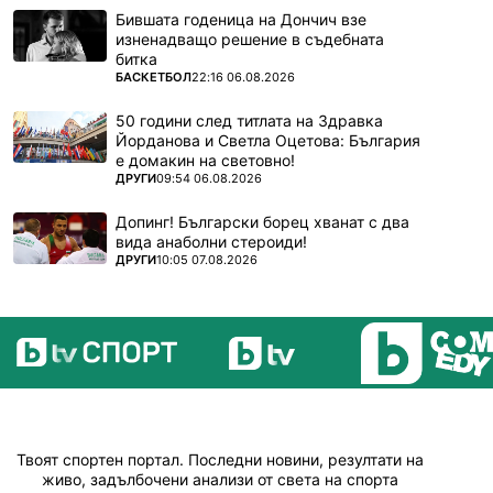
Бившата годеница на Дончич взе
изненадващо решение в съдебната
битка
ПОВЕЧЕ ОТ
БАСКЕТБОЛ
22:16 06.08.2026
50 години след титлата на Здравка
Йорданова и Светла Оцетова: България
е домакин на световно!
ПОВЕЧЕ ОТ
ДРУГИ
09:54 06.08.2026
Допинг! Български борец хванат с два
вида анаболни стероиди!
ПОВЕЧЕ ОТ
ДРУГИ
10:05 07.08.2026
Твоят спортен портал. Последни новини, резултати на
живо, задълбочени анализи от света на спорта