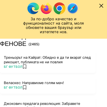
Към съдържанието
МОБИЛ
За по-добро качество и
Шампионска лига
Лига Европа
Лига на Конференциите
функционалност на сайта, моля
ЧАЛО
ТАГ
обновете вашия браузър или
изтеглете нов.
ПОСЛЕДНИ НОВИНИ ЗА
ФЕНОВЕ
(2465)
Треньорът на Кайрат: Обидно е да ти вкарат след
рикошет, публиката не ни повлия
ПОВЕЧЕ ОТ
БГ ФУТБОЛ
add favorites
Веласкес: Направихме голям мач!
ПОВЕЧЕ ОТ
БГ ФУТБОЛ
add favorites
Джокович предлага революция: Забравете