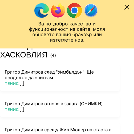
Към съдържанието
МОБИЛ
За по-добро качество и
Шампионска лига
Лига Европа
Лига на Конференциите
функционалност на сайта, моля
ЧАЛО
ТАГ
обновете вашия браузър или
изтеглете нов.
ПОСЛЕДНИ НОВИНИ ЗА
ХАСКОВЛИЯ
(4)
Григор Димитров след "Уимбълдън": Ще
продължа да опитвам
ПОВЕЧЕ ОТ
ТЕНИС
add favorites
Григор Димитров отново в залата (СНИМКИ)
ПОВЕЧЕ ОТ
ТЕНИС
add favorites
Григор Димитров срещу Жил Мюлер на старта в