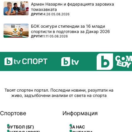
Армен Назарян и федерацията заровиха
томахавката
ПОВЕЧЕ ОТ
ДРУГИ
14:26 05.08.2026
БОК осигури стипендии за 16 млади
спортисти в подготовка за Дакар 2026
ПОВЕЧЕ ОТ
ДРУГИ
11:11 05.08.2026
Твоят спортен портал. Последни новини, резултати на
живо, задълбочени анализи от света на спорта
Спортове
Информация
ФУТБОЛ (БГ)
ЗА НАС