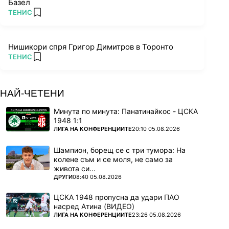
Базел
ПОВЕЧЕ ОТ
ТЕНИС
add favorites
Нишикори спря Григор Димитров в Торонто
ПОВЕЧЕ ОТ
ТЕНИС
add favorites
НАЙ-ЧЕТЕНИ
Минута по минута: Панатинайкос - ЦСКА
1948 1:1
ПОВЕЧЕ ОТ
ЛИГА НА КОНФЕРЕНЦИИТЕ
20:10 05.08.2026
Шампион, борещ се с три тумора: На
колене съм и се моля, не само за
живота си...
ПОВЕЧЕ ОТ
ДРУГИ
08:40 05.08.2026
ЦСКА 1948 пропусна да удари ПАО
насред Атина (ВИДЕО)
ПОВЕЧЕ ОТ
ЛИГА НА КОНФЕРЕНЦИИТЕ
23:26 05.08.2026