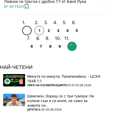
Левски си тръгна с удобно 1:1 от Баня Лука
ПОВЕЧЕ ОТ
БГ ФУТБОЛ
add favorites
1
2
3
4
5
6
7
8
9
НАЙ-ЧЕТЕНИ
Минута по минута: Панатинайкос - ЦСКА
1948 1:1
ПОВЕЧЕ ОТ
ЛИГА НА КОНФЕРЕНЦИИТЕ
20:10 05.08.2026
Шампион, борещ се с три тумора: На
колене съм и се моля, не само за
живота си...
ПОВЕЧЕ ОТ
ДРУГИ
08:40 05.08.2026