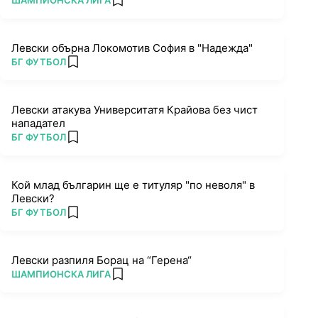
ШАМПИОНСКА ЛИГА
add favorites
Левски обърна Локомотив София в "Надежда"
ПОВЕЧЕ ОТ
БГ ФУТБОЛ
add favorites
Левски атакува Университатя Крайова без чист
нападател
ПОВЕЧЕ ОТ
БГ ФУТБОЛ
add favorites
Кой млад българин ще е титуляр "по неволя" в
Левски?
ПОВЕЧЕ ОТ
БГ ФУТБОЛ
add favorites
Левски разпиля Борац на “Герена“
ПОВЕЧЕ ОТ
ШАМПИОНСКА ЛИГА
add favorites