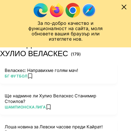
Към съдържанието
МОБИЛ
За по-добро качество и
Шампионска лига
Лига Европа
Лига на Конференциите
функционалност на сайта, моля
ЧАЛО
ТАГ
обновете вашия браузър или
изтеглете нов.
ПОСЛЕДНИ НОВИНИ ЗА
ХУЛИО ВЕЛАСКЕС
(179)
Веласкес: Направихме голям мач!
ПОВЕЧЕ ОТ
БГ ФУТБОЛ
add favorites
Ще надмине ли Хулио Веласкес Станимир
Стоилов?
ПОВЕЧЕ ОТ
ШАМПИОНСКА ЛИГА
add favorites
Лоша новина за Левски часове преди Кайрат!