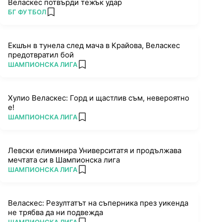
Веласкес потвърди тежък удар
ПОВЕЧЕ ОТ
БГ ФУТБОЛ
add favorites
Екшън в тунела след мача в Крайова, Веласкес
предотвратил бой
ПОВЕЧЕ ОТ
ШАМПИОНСКА ЛИГА
add favorites
Хулио Веласкес: Горд и щастлив съм, невероятно
е!
ПОВЕЧЕ ОТ
ШАМПИОНСКА ЛИГА
add favorites
Левски елиминира Университатя и продължава
мечтата си в Шампионска лига
ПОВЕЧЕ ОТ
ШАМПИОНСКА ЛИГА
add favorites
Веласкес: Резултатът на съперника през уикенда
не трябва да ни подвежда
ПОВЕЧЕ ОТ