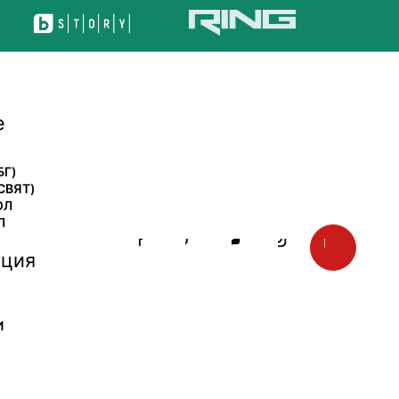
е
БГ)
СВЯТ)
ОЛ
Л
ция
И