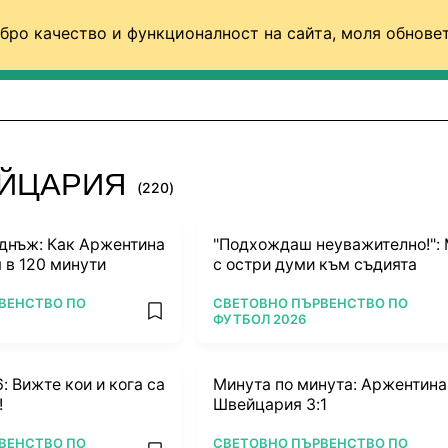
бро качество и функционалност на сайта, моля обновет
ФУТБОЛ (СВЯТ)
БАСКЕТБОЛ
ВОЛЕЙБОЛ
ЕЙЦАРИЯ
(220)
днъж: Как Аржентина
"Подхождаш неуважително!":
 в 120 минути
с остри думи към съдията
ПОВЕЧЕ ОТ
ВЕНСТВО ПО
СВЕТОВНО ПЪРВЕНСТВО ПО
add favorites
ФУТБОЛ 2026
 Вижте кои и кога са
Минута по минута: Аржентина
!
Швейцария 3:1
ПОВЕЧЕ ОТ
ВЕНСТВО ПО
СВЕТОВНО ПЪРВЕНСТВО ПО