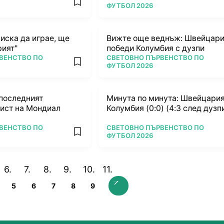
add favorites
ФУТБОЛ 2026
иска да играе, ще
Вижте още веднъж: Швейцар
рият"
победи Колумбия с дузпи
ПОВЕЧЕ ОТ
ВЕНСТВО ПО
СВЕТОВНО ПЪРВЕНСТВО ПО
add favorites
ФУТБОЛ 2026
последният
Минута по минута: Швейцария
ист на Мондиал
Колумбия (0:0) (4:3 след дузп
ПОВЕЧЕ ОТ
ВЕНСТВО ПО
СВЕТОВНО ПЪРВЕНСТВО ПО
add favorites
ФУТБОЛ 2026
5
6
7
8
9