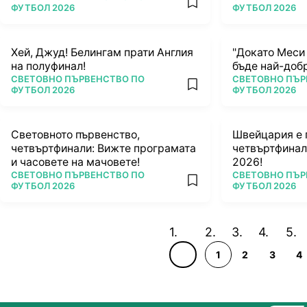
add favorites
ФУТБОЛ 2026
ФУТБОЛ 2026
Хей, Джуд! Белингам прати Англия
"Докато Меси 
на полуфинал!
бъде най-доб
ПОВЕЧЕ ОТ
ПОВЕЧЕ ОТ
СВЕТОВНО ПЪРВЕНСТВО ПО
СВЕТОВНО ПЪР
add favorites
ФУТБОЛ 2026
ФУТБОЛ 2026
Световното първенство,
Швейцария е 
четвъртфинали: Вижте програмата
четвъртфинал
и часовете на мачовете!
2026!
ПОВЕЧЕ ОТ
ПОВЕЧЕ ОТ
СВЕТОВНО ПЪРВЕНСТВО ПО
СВЕТОВНО ПЪР
add favorites
ФУТБОЛ 2026
ФУТБОЛ 2026
1
2
3
4