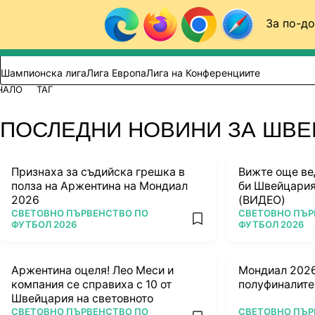
Към съдържанието
За по-до
Търси в сайта
ВИДЕО
ФУТБОЛ (БГ)
Шампионска лига
Лига Европа
Лига на Конференциите
ЧАЛО
ТАГ
ПОСЛЕДНИ НОВИНИ ЗА ШВ
Признаха за съдийска грешка в
Вижте още ве
полза на Аржентина на Мондиал
би Швейцария
2026
(ВИДЕО)
ПОВЕЧЕ ОТ
ПОВЕЧЕ ОТ
СВЕТОВНО ПЪРВЕНСТВО ПО
СВЕТОВНО ПЪР
add favorites
ФУТБОЛ 2026
ФУТБОЛ 2026
Аржентина оцеля! Лео Меси и
Мондиал 2026:
компания се справиха с 10 от
полуфиналите
Швейцария на световното
ПОВЕЧЕ ОТ
ПОВЕЧЕ ОТ
СВЕТОВНО ПЪРВЕНСТВО ПО
СВЕТОВНО ПЪР