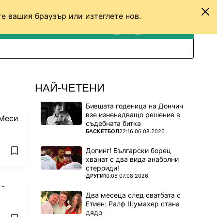
е вашия браузър или изтеглете нов.
ТЕНИС
ДРУГИ
ВХОД
ТЪРСЕНЕ
ПРЕВКЛЮЧИ МЕЖДУ С
НАЙ-ЧЕТЕНИ
Бившата годеница на Дончич
взе изненадващо решение в
 Меси
съдебната битка
ПОВЕЧЕ ОТ
БАСКЕТБОЛ
22:16 06.08.2026
Допинг! Български борец
add favorites
хванат с два вида анаболни
стероиди!
ПОВЕЧЕ ОТ
ДРУГИ
10:05 07.08.2026
 -
Два месеца след сватбата с
Етиен: Ралф Шумахер стана
дядо