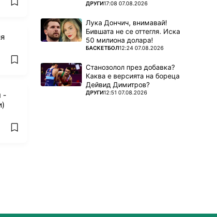
ПОВЕЧЕ ОТ
ДРУГИ
17:08 07.08.2026
add favorites
Лука Дончич, внимавай!
Бившата не се оттегля. Иска
ия
50 милиона долара!
ПОВЕЧЕ ОТ
БАСКЕТБОЛ
12:24 07.08.2026
add favorites
Станозолол през добавка?
Каква е версията на бореца
Дейвид Димитров?
ПОВЕЧЕ ОТ
ДРУГИ
12:51 07.08.2026
 -
и)
add favorites