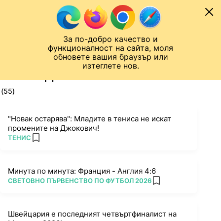
Към съдържанието
МОБИЛ
За по-добро качество и
Шампионска лига
Лига Европа
Лига на Конференциите
функционалност на сайта, моля
ЧАЛО
ТАГ
обновете вашия браузър или
изтеглете нов.
ПОСЛЕДНИ НОВИНИ ЗА 2026
(55)
"Новак остарява": Младите в тениса не искат
промените на Джокович!
ПОВЕЧЕ ОТ
ТЕНИС
add favorites
Минута по минута: Франция - Англия 4:6
ПОВЕЧЕ ОТ
СВЕТОВНО ПЪРВЕНСТВО ПО ФУТБОЛ 2026
add favorites
Швейцария е последният четвъртфиналист на