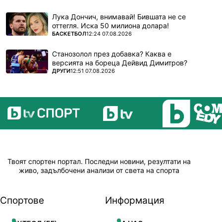
Лука Дончич, внимавай! Бившата не се
оттегля. Иска 50 милиона долара!
ПОВЕЧЕ ОТ
БАСКЕТБОЛ
12:24 07.08.2026
Станозолол през добавка? Каква е
версията на бореца Дейвид Димитров?
ПОВЕЧЕ ОТ
ДРУГИ
12:51 07.08.2026
Твоят спортен портал. Последни новини, резултати на
живо, задълбочени анализи от света на спорта
Спортове
Информация