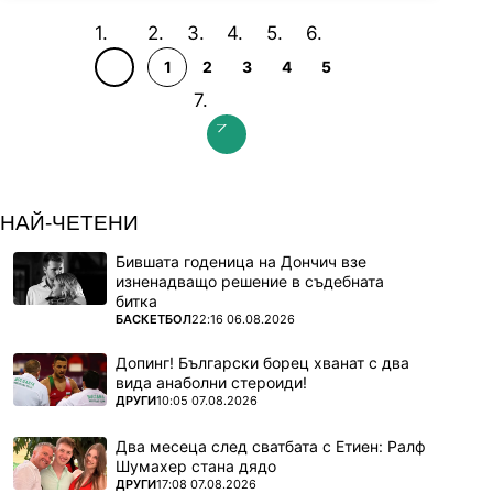
1
2
3
4
5
НАЙ-ЧЕТЕНИ
Бившата годеница на Дончич взе
изненадващо решение в съдебната
битка
ПОВЕЧЕ ОТ
БАСКЕТБОЛ
22:16 06.08.2026
Допинг! Български борец хванат с два
вида анаболни стероиди!
ПОВЕЧЕ ОТ
ДРУГИ
10:05 07.08.2026
Два месеца след сватбата с Етиен: Ралф
Шумахер стана дядо
ПОВЕЧЕ ОТ
ДРУГИ
17:08 07.08.2026