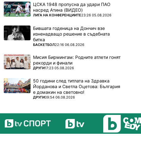
ЦСКА 1948 пропусна да удари ПАО
насред Атина (ВИДЕО)
ПОВЕЧЕ ОТ
ЛИГА НА КОНФЕРЕНЦИИТЕ
23:26 05.08.2026
Бившата годеница на Дончич взе
изненадващо решение в съдебната
битка
ПОВЕЧЕ ОТ
БАСКЕТБОЛ
22:16 06.08.2026
Мисия Бирмингам: Родните атлети гонят
рекорди и финали
ПОВЕЧЕ ОТ
ДРУГИ
17:23 05.08.2026
50 години след титлата на Здравка
Йорданова и Светла Оцетова: България
е домакин на световно!
ПОВЕЧЕ ОТ
ДРУГИ
09:54 06.08.2026