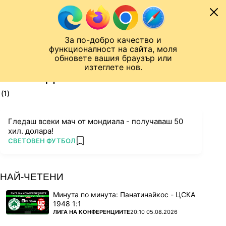
Към съдържанието
МОБИЛ
За по-добро качество и
Шампионска лига
Лига Европа
Лига на Конференциите
функционалност на сайта, моля
ЧАЛО
ТАГ
обновете вашия браузър или
изтеглете нов.
ПОСЛЕДНИ НОВИНИ ЗА 50 000
(1)
Гледаш всеки мач от мондиала - получаваш 50
хил. долара!
ПОВЕЧЕ ОТ
СВЕТОВЕН ФУТБОЛ
add favorites
НАЙ-ЧЕТЕНИ
Минута по минута: Панатинайкос - ЦСКА
1948 1:1
ПОВЕЧЕ ОТ
ЛИГА НА КОНФЕРЕНЦИИТЕ
20:10 05.08.2026