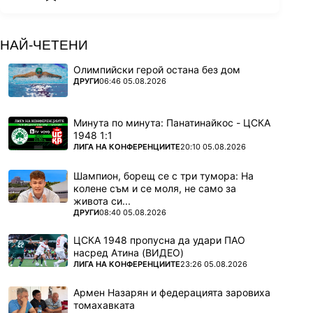
НАЙ-ЧЕТЕНИ
Олимпийски герой остана без дом
ПОВЕЧЕ ОТ
ДРУГИ
06:46 05.08.2026
Минута по минута: Панатинайкос - ЦСКА
1948 1:1
ПОВЕЧЕ ОТ
ЛИГА НА КОНФЕРЕНЦИИТЕ
20:10 05.08.2026
Шампион, борещ се с три тумора: На
колене съм и се моля, не само за
живота си...
ПОВЕЧЕ ОТ
ДРУГИ
08:40 05.08.2026
ЦСКА 1948 пропусна да удари ПАО
насред Атина (ВИДЕО)
ПОВЕЧЕ ОТ
ЛИГА НА КОНФЕРЕНЦИИТЕ
23:26 05.08.2026
Армен Назарян и федерацията заровиха
томахавката