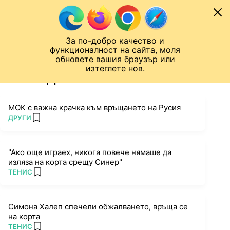
Към съдържанието
МОБИЛ
За по-добро качество и
Шампионска лига
Лига Европа
Лига на Конференциите
функционалност на сайта, моля
ЧАЛО
ТАГ
обновете вашия браузър или
изтеглете нов.
ПОСЛЕДНИ НОВИНИ ЗА CAS
(3)
МОК с важна крачка към връщането на Русия
ПОВЕЧЕ ОТ
ДРУГИ
add favorites
"Ако още играех, никога повече нямаше да
изляза на корта срещу Синер"
ПОВЕЧЕ ОТ
ТЕНИС
add favorites
Симона Халеп спечели обжалването, връща се
на корта
ПОВЕЧЕ ОТ
ТЕНИС
add favorites