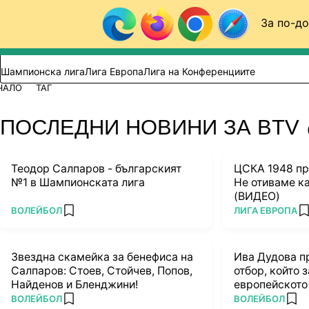
Към съдържанието
За по-до
Търси в сайта
ВИДЕО
ФУТБОЛ (БГ)
Шампионска лига
Лига Европа
Лига на Конференциите
ЧАЛО
ТАГ
ПОСЛЕДНИ НОВИНИ ЗА BTV
Теодор Салпаров - българският
ЦСКА 1948 пр
№1 в Шампионската лига
Не отиваме ка
(ВИДЕО)
ПОВЕЧЕ ОТ
ПОВЕЧЕ ОТ
ВОЛЕЙБОЛ
ЛИГА ЕВРОПА
add favorites
a
Звездна скамейка за бенефиса на
Ива Дудова п
Салпаров: Стоев, Стойчев, Попов,
отбор, който 
Найденов и Бленджини!
европейското
ПОВЕЧЕ ОТ
ПОВЕЧЕ ОТ
ВОЛЕЙБОЛ
ВОЛЕЙБОЛ
add favorites
add 