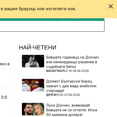
е вашия браузър или изтеглете нов.
ТЕНИС
ДРУГИ
ВХОД
ТЪРСЕНЕ
ПРЕВКЛЮЧИ МЕЖДУ С
НАЙ-ЧЕТЕНИ
Бившата годеница на Дончич
взе изненадващо решение в
яко в
съдебната битка
ПОВЕЧЕ ОТ
БАСКЕТБОЛ
22:16 06.08.2026
Допинг! Български борец
хванат с два вида анаболни
стероиди!
ПОВЕЧЕ ОТ
ДРУГИ
10:05 07.08.2026
 0:0
Лука Дончич, внимавай!
Бившата не се оттегля. Иска
50 милиона долара!
orites