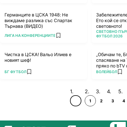
Германците в ЦСКА 1948: Не
Забележителе
виждаме разлика със Спартак
Ето кой се от
Търнава (ВИДЕО)
световното!
ПОВЕЧЕ ОТ
СВЕТОВНО ПЪР
ПОВЕЧЕ ОТ
ЛИГА НА КОНФЕРЕНЦИИТЕ
ФУТБОЛ 2026
add favorites
Чистка в ЦСКА! Вальо Илиев е
„Обичам те, Б
новият шеф!
спасяване на
пряко по bTV 
(ВИДЕО)
ПОВЕЧЕ ОТ
ПОВЕЧЕ ОТ
БГ ФУТБОЛ
ВОЛЕЙБОЛ
add favorites
add 
1
2
3
4