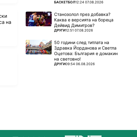
ПОВЕЧЕ ОТ
БАСКЕТБОЛ
12:24 07.08.2026
Станозолол през добавка?
ски
Каква е версията на бореца
са на
Дейвид Димитров?
ПОВЕЧЕ ОТ
ДРУГИ
12:51 07.08.2026
50 години след титлата на
Здравка Йорданова и Светла
Оцетова: България е домакин
на световно!
ПОВЕЧЕ ОТ
ДРУГИ
09:54 06.08.2026