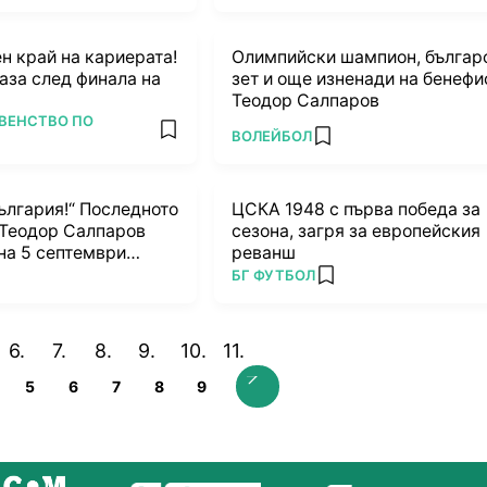
н край на кариерата!
Олимпийски шампион, българ
каза след финала на
зет и още изненади на бенефи
Теодор Салпаров
ВЕНСТВО ПО
ПОВЕЧЕ ОТ
ВОЛЕЙБОЛ
add favorites
add favorites
ългария!“ Последното
ЦСКА 1948 с първа победа за
 Теодор Салпаров
сезона, загря за европейския
на 5 септември
реванш
ПОВЕЧЕ ОТ
БГ ФУТБОЛ
favorites
add favorites
5
6
7
8
9