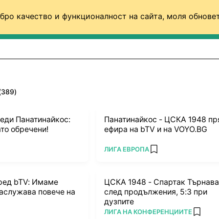
бро качество и функционалност на сайта, моля обновет
ФУТБОЛ (СВЯТ)
БАСКЕТБОЛ
ВОЛЕЙБОЛ
(389)
еди Панатинайкос:
Панатинайкос - ЦСКА 1948 пр
то обречени!
ефира на bTV и на VOYO.BG
ПОВЕЧЕ ОТ
ЛИГА ЕВРОПА
dd favorites
add favorites
ред bTV: Имаме
ЦСКА 1948 - Спартак Търнава
заслужава повече на
след продължения, 5:3 при
дузпите
ПОВЕЧЕ ОТ
ЛИГА НА КОНФЕРЕНЦИИТЕ
favorites
add fav