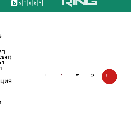
е
БГ)
СВЯТ)
ОЛ
Л
ция
И