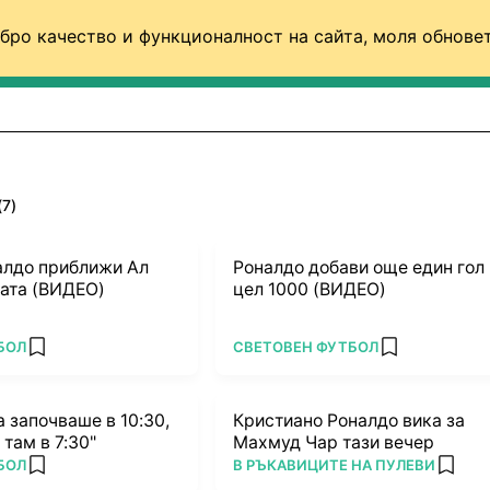
бро качество и функционалност на сайта, моля обновет
ФУТБОЛ (СВЯТ)
БАСКЕТБОЛ
ВОЛЕЙБОЛ
(7)
налдо приближи Ал
Роналдо добави още един гол
лата (ВИДЕО)
цел 1000 (ВИДЕО)
ПОВЕЧЕ ОТ
БОЛ
СВЕТОВЕН ФУТБОЛ
add favorites
add favorites
 започваше в 10:30,
Кристиано Роналдо вика за
там в 7:30"
Махмуд Чар тази вечер
ПОВЕЧЕ ОТ
БОЛ
В РЪКАВИЦИТЕ НА ПУЛЕВИ
add favorites
add fa