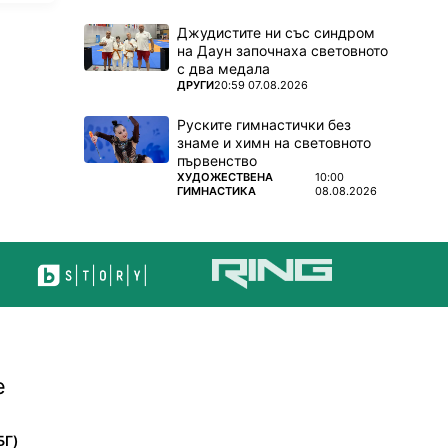
Джудистите ни със синдром
на Даун започнаха световното
с два медала
ПОВЕЧЕ ОТ
ДРУГИ
20:59 07.08.2026
Руските гимнастички без
знаме и химн на световното
първенство
ПОВЕЧЕ ОТ
ХУДОЖЕСТВЕНА
10:00
ГИМНАСТИКА
08.08.2026
е
БГ)