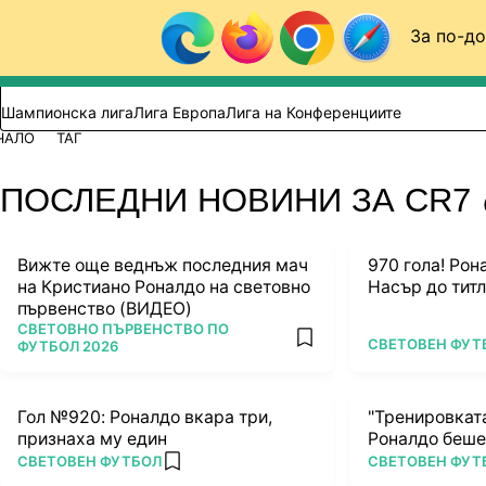
Към съдържанието
За по-до
Търси в сайта
ВИДЕО
ФУТБОЛ (БГ)
Шампионска лига
Лига Европа
Лига на Конференциите
ЧАЛО
ТАГ
ПОСЛЕДНИ НОВИНИ ЗА CR7
Вижте още веднъж последния мач
970 гола! Ро
на Кристиано Роналдо на световно
Насър до тит
първенство (ВИДЕО)
ПОВЕЧЕ ОТ
СВЕТОВНО ПЪРВЕНСТВО ПО
ПОВЕЧЕ ОТ
СВЕТОВЕН ФУТ
add favorites
ФУТБОЛ 2026
Гол №920: Роналдо вкара три,
"Тренировката
признаха му един
Роналдо беше 
ПОВЕЧЕ ОТ
ПОВЕЧЕ ОТ
СВЕТОВЕН ФУТБОЛ
СВЕТОВЕН ФУТ
add favorites