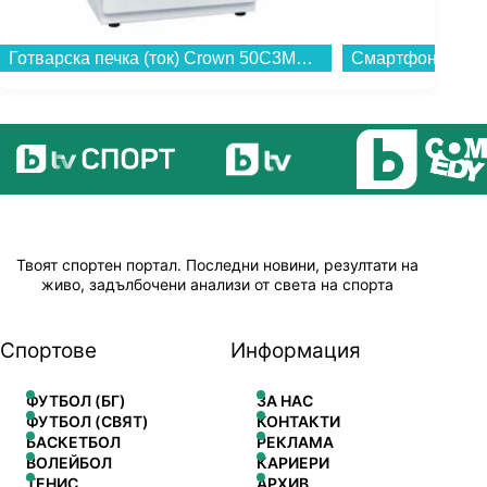
Готварска печка (ток) Crown 50C3MA , Бял , Керамични...
Твоят спортен портал. Последни новини, резултати на
живо, задълбочени анализи от света на спорта
Спортове
Информация
ФУТБОЛ (БГ)
ЗА НАС
ФУТБОЛ (СВЯТ)
КОНТАКТИ
БАСКЕТБОЛ
РЕКЛАМА
ВОЛЕЙБОЛ
КАРИЕРИ
ТЕНИС
АРХИВ