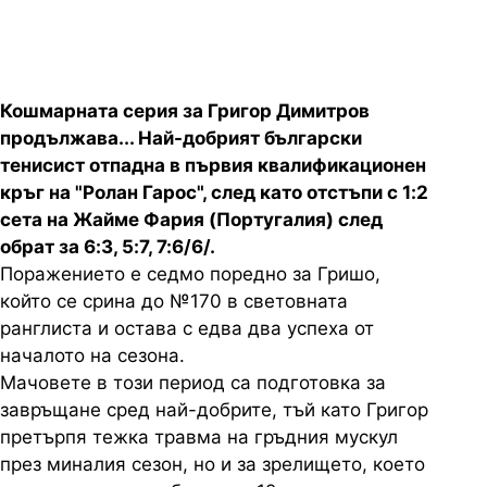
Кошмарната серия за Григор Димитров
продължава... Най-добрият български
тенисист отпадна в първия квалификационен
кръг на "Ролан Гарос", след като отстъпи с 1:2
сета на Жайме Фария (Португалия) след
обрат за 6:3, 5:7, 7:6/6/.
Поражението е седмо поредно за Гришо,
който се срина до №170 в световната
ранглиста и остава с едва два успеха от
началото на сезона.
Мачовете в този период са подготовка за
завръщане сред най-добрите, тъй като Григор
претърпя тежка травма на гръдния мускул
през миналия сезон, но и за зрелището, което