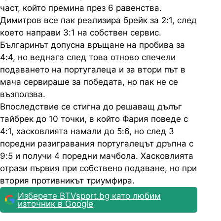
част, който премина през 6 равенства.
Димитров все пак реализира брейк за 2:1, след
което направи 3:1 на собствен сервис.
Българинът допусна връщане на пробива за
4:4, но веднага след това отново спечели
подаването на португалеца и за втори път в
мача сервираше за победата, но пак не се
възползва.
Впоследствие се стигна до решаващ дълъг
тайбрек до 10 точки, в който Фария поведе с
4:1, хасковлията намали до 5:6, но след 3
поредни разигравания португалецът дръпна с
9:5 и получи 4 поредни мачбола. Хасковлията
отрази първия при собствено подаване, но при
втория противникът триумфира.
Изберете BTVsport.bg като любим
източник в Google