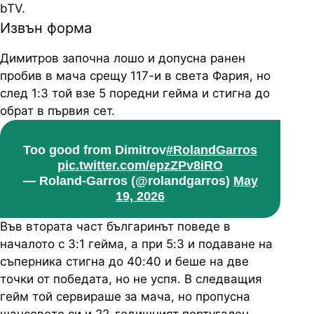
bTV.
Извън форма
Димитров започна лошо и допусна ранен
пробив в мача срещу 117-и в света Фария, но
след 1:3 той взе 5 поредни гейма и стигна до
обрат в първия сет.
Too good from Dimitrov
#RolandGarros
pic.twitter.com/epzZPv8iRO
— Roland-Garros (@rolandgarros)
May
19, 2026
Във втората част българинът поведе в
началото с 3:1 гейма, а при 5:3 и подаване на
съперника стигна до 40:40 и беше на две
точки от победата, но не успя. В следващия
гейм той сервираше за мача, но пропусна
шансовете си и 22-годишният португалец