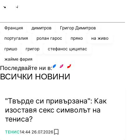
Share
save
Франция
димитров
Григор Димитров
португалия
ролан гарос
пряко
на живо
гришо
григор
стефанос циципас
жайме фария
Последвайте ни в:
facebook
instagram
youtube
ВСИЧКИ НОВИНИ
"Твърде си привързана": Как
изоставя секс символът на
тениса?
ПОВЕЧЕ ОТ
ТЕНИС
14:44 26.07.2026
add favorites