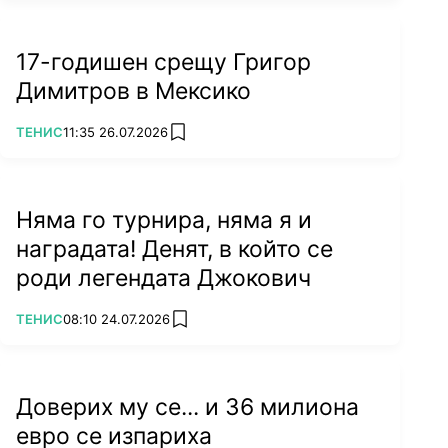
17-годишен срещу Григор
Димитров в Мексико
ПОВЕЧЕ ОТ
ТЕНИС
11:35 26.07.2026
add favorites
Няма го турнира, няма я и
наградата! Денят, в който се
роди легендата Джокович
ПОВЕЧЕ ОТ
ТЕНИС
08:10 24.07.2026
add favorites
Доверих му се... и 36 милиона
евро се изпариха