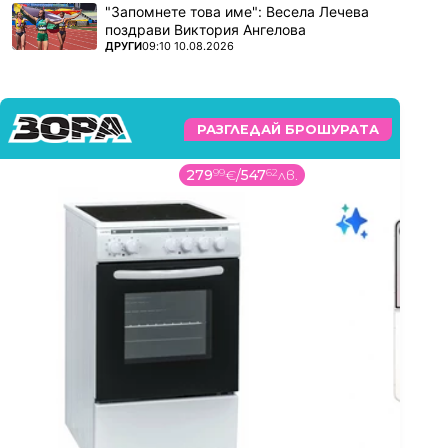
"Запомнете това име": Весела Лечева
поздрави Виктория Ангелова
ПОВЕЧЕ ОТ
ДРУГИ
09:10 10.08.2026
РАЗГЛЕДАЙ БРОШУРАТА
279
99
€
/
547
62
лв.