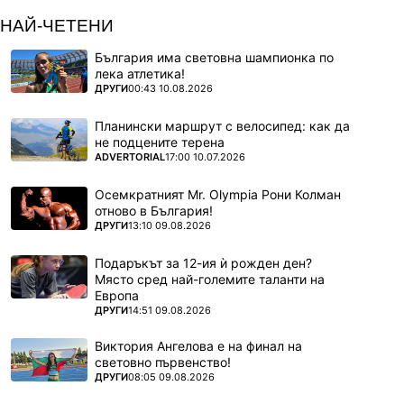
НАЙ-ЧЕТЕНИ
България има световна шампионка по
лека атлетика!
ПОВЕЧЕ ОТ
ДРУГИ
00:43 10.08.2026
Планински маршрут с велосипед: как да
не подцените терена
ПОВЕЧЕ ОТ
ADVERTORIAL
17:00 10.07.2026
Осемкратният Mr. Olympia Рони Колман
отново в България!
ПОВЕЧЕ ОТ
ДРУГИ
13:10 09.08.2026
Подаръкът за 12-ия ѝ рожден ден?
Място сред най-големите таланти на
Европа
ПОВЕЧЕ ОТ
ДРУГИ
14:51 09.08.2026
Виктория Ангелова е на финал на
световно първенство!
ПОВЕЧЕ ОТ
ДРУГИ
08:05 09.08.2026