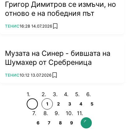
Григор Димитров се измъчи, но
отново е на победния път
ПОВЕЧЕ ОТ
ТЕНИС
16:28 14.07.2026
add favorites
Музата на Синер - бившата на
Шумахер от Сребреница
ПОВЕЧЕ ОТ
ТЕНИС
10:12 13.07.2026
add favorites
1
2
3
4
5
6
7
8
9