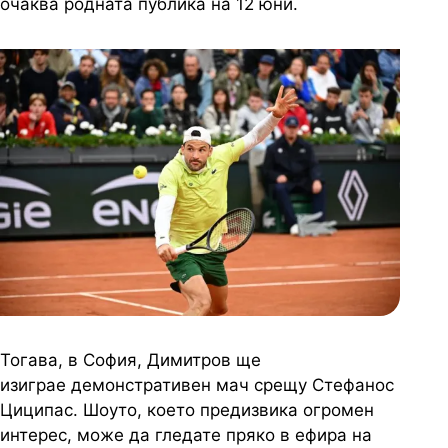
очаква родната публика на 12 юни.
Тогава, в София, Димитров ще
изиграе демонстративен мач срещу Стефанос
Циципас. Шоуто, което предизвика огромен
интерес, може да гледате пряко в ефира на