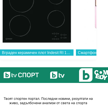
Вграден керамичен плот Indesit RI 161 C , Електрически...
Твоят спортен портал. Последни новини, резултати на
живо, задълбочени анализи от света на спорта