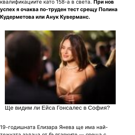
квалификациите като 158-а в света.
При нов
успех я очаква по-труден тест срещу Полина
Кудерметова или Анук Куверманс.
Ще видим ли Ейса Гонсалес в София?
19-годишната Елизара Янева ще има най-
тежката задача от българките — среща с