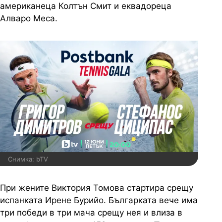
американеца Колтън Смит и еквадореца
Алваро Меса.
Снимка: bTV
При жените Виктория Томова стартира срещу
испанката Ирене Бурийо. Българката вече има
три победи в три мача срещу нея и влиза в