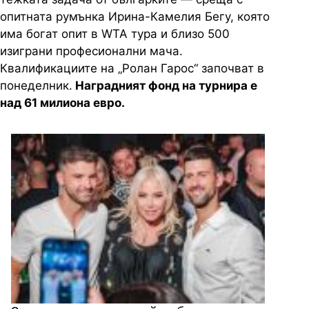
опитната румънка Ирина-Камелия Бегу, която
има богат опит в WTA тура и близо 500
изиграни професионални мача.
Квалификациите на „Ролан Гарос“ започват в
понеделник.
Наградният фонд на турнира е
над 61 милиона евро.