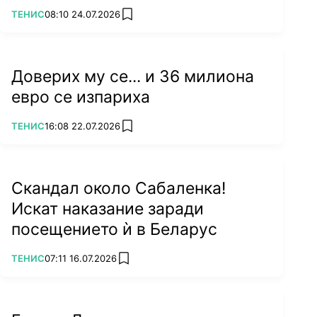
ПОВЕЧЕ ОТ
ТЕНИС
08:10 24.07.2026
add favorites
Доверих му се... и 36 милиона
евро се изпариха
ПОВЕЧЕ ОТ
ТЕНИС
16:08 22.07.2026
add favorites
Скандал около Сабаленка!
Искат наказание заради
посещението ѝ в Беларус
ПОВЕЧЕ ОТ
ТЕНИС
07:11 16.07.2026
add favorites