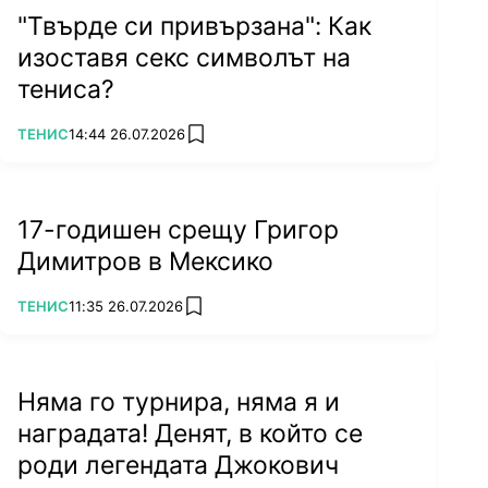
"Твърде си привързана": Как
изоставя секс символът на
тениса?
ПОВЕЧЕ ОТ
ТЕНИС
14:44 26.07.2026
add favorites
17-годишен срещу Григор
Димитров в Мексико
ПОВЕЧЕ ОТ
ТЕНИС
11:35 26.07.2026
add favorites
Няма го турнира, няма я и
наградата! Денят, в който се
роди легендата Джокович