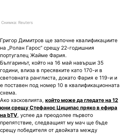
квалификациите
Снимка: Reuters
Григор Димитров ще започне квалификациите
на „Ролан Гарос“ срещу 22-годишния
португалец Жайме Фария.
Българинът, който на 16 май навърши 35
години, влиза в пресявките като 170-и в
световната ранглиста, докато Фария е 119-и и
е поставен под номер 10 в квалификационната
схема.
Ако хасковлията,
който може да гледате на 12
юни срещу Стефанос Циципас пряко в ефира
на bTV
, успее да преодолее първото
препятствие, следващият му мач ще бъде
срещу победителя от двойката между