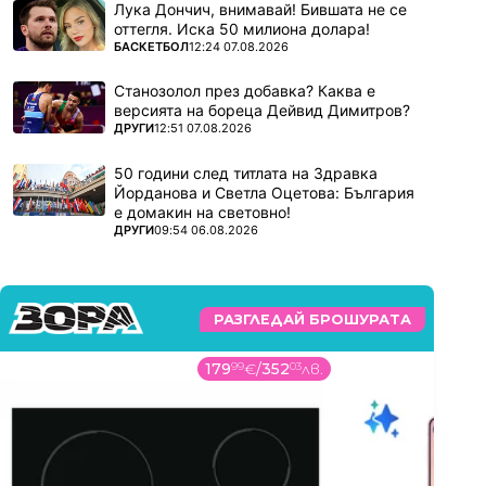
Лука Дончич, внимавай! Бившата не се
оттегля. Иска 50 милиона долара!
ПОВЕЧЕ ОТ
БАСКЕТБОЛ
12:24 07.08.2026
Станозолол през добавка? Каква е
версията на бореца Дейвид Димитров?
ПОВЕЧЕ ОТ
ДРУГИ
12:51 07.08.2026
50 години след титлата на Здравка
Йорданова и Светла Оцетова: България
е домакин на световно!
ПОВЕЧЕ ОТ
ДРУГИ
09:54 06.08.2026
РАЗГЛЕДАЙ БРОШУРАТА
179
99
€
/
352
03
лв.