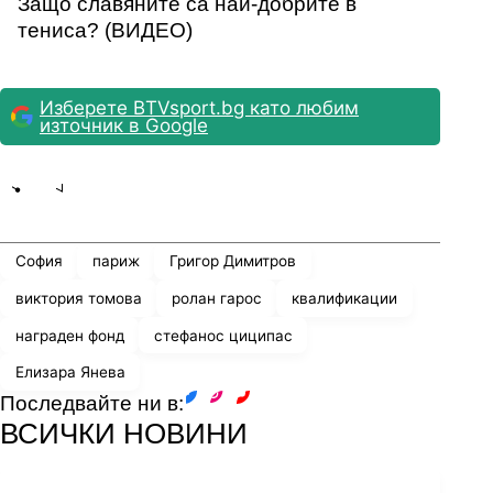
Защо славяните са най-добрите в
тениса? (ВИДЕО)
Изберете BTVsport.bg като любим
източник в Google
Share
save
София
париж
Григор Димитров
виктория томова
ролан гарос
квалификации
награден фонд
стефанос циципас
Елизара Янева
Последвайте ни в:
facebook
instagram
youtube
ВСИЧКИ НОВИНИ