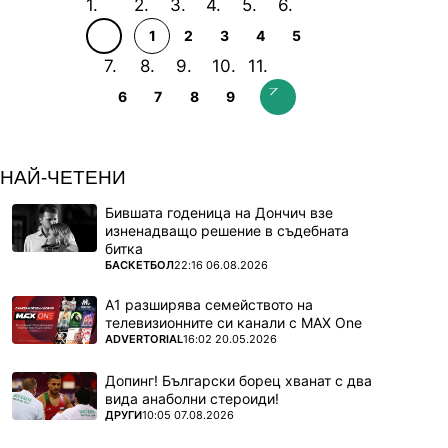
1
2
3
4
5
6
7
8
9
НАЙ-ЧЕТЕНИ
Бившата годеница на Дончич взе
изненадващо решение в съдебната
битка
ПОВЕЧЕ ОТ
БАСКЕТБОЛ
22:16 06.08.2026
А1 разширява семейството на
телевизионните си канали с MAX One
ПОВЕЧЕ ОТ
ADVERTORIAL
16:02 20.05.2026
Допинг! Български борец хванат с два
вида анаболни стероиди!
ПОВЕЧЕ ОТ
ДРУГИ
10:05 07.08.2026