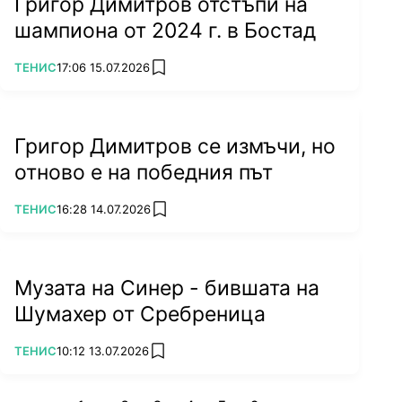
Григор Димитров отстъпи на
шампиона от 2024 г. в Бостад
ПОВЕЧЕ ОТ
ТЕНИС
17:06 15.07.2026
add favorites
Григор Димитров се измъчи, но
отново е на победния път
ПОВЕЧЕ ОТ
ТЕНИС
16:28 14.07.2026
add favorites
Музата на Синер - бившата на
Шумахер от Сребреница
ПОВЕЧЕ ОТ
ТЕНИС
10:12 13.07.2026
add favorites