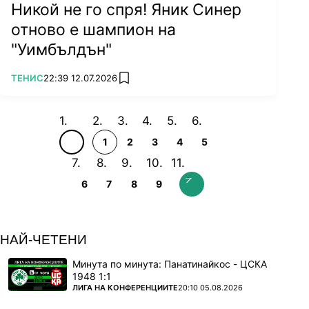
Никой не го спря! Яник Синер
отново е шампион на
"Уимбълдън"
ПОВЕЧЕ ОТ
ТЕНИС
22:39 12.07.2026
add favorites
1
2
3
4
5
6
7
8
9
НАЙ-ЧЕТЕНИ
Минута по минута: Панатинайкос - ЦСКА
1948 1:1
ПОВЕЧЕ ОТ
ЛИГА НА КОНФЕРЕНЦИИТЕ
20:10 05.08.2026