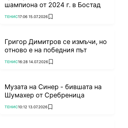
шампиона от 2024 г. в Бостад
ПОВЕЧЕ ОТ
ТЕНИС
17:06 15.07.2026
add favorites
Григор Димитров се измъчи, но
отново е на победния път
ПОВЕЧЕ ОТ
ТЕНИС
16:28 14.07.2026
add favorites
Музата на Синер - бившата на
Шумахер от Сребреница
ПОВЕЧЕ ОТ
ТЕНИС
10:12 13.07.2026
add favorites