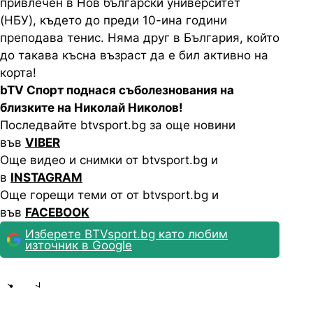
привлечен в Нов български университет
(НБУ), където до преди 10-ина години
преподава тенис. Няма друг в България, който
до такава късна възраст да е бил активно на
корта!
bTV Спорт поднася съболезнования на
близките на Николай Николов!
Последвайте btvsport.bg за още новини
във
VIBER
Още видео и снимки от btvsport.bg и
в
INSTAGRAM
Още горещи теми от от btvsport.bg и
във
FACEBOOK
Изберете BTVsport.bg като любим
източник в Google
Share
save