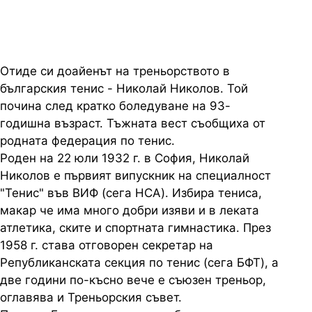
Отиде си доайенът на треньорството в
българския тенис - Николай Николов. Той
почина след кратко боледуване на 93-
годишна възраст. Тъжната вест съобщиха от
родната федерация по тенис.
Роден на 22 юли 1932 г. в София, Николай
Николов е първият випускник на специалност
"Тенис" във ВИФ (сега НСА). Избира тениса,
макар че има много добри изяви и в леката
атлетика, ските и спортната гимнастика. През
1958 г. става отговорен секретар на
Републиканската секция по тенис (сега БФТ), а
две години по-късно вече е съюзен треньор,
оглавява и Треньорския съвет.