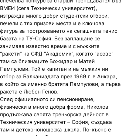
спечелва конкурс за старши преподавател във
ВМЕИ (сега Технически университет),
изгражда много добри студентски отбори,
печели с тях призови места и е ключова
фигура за построяването на сегашната тенис
базата на ТУ-София. Без заплащане се
занимава известно време и с мъжките
"ракети" на СФД "Академик", когато "асове"
там са близнаците Божидар и Матей
Пампулови. Той е капитан и на мъжкия ни
отбор за Балканиадата през 1969 г. в Анкара,
в който са именно братята Пампулови, а първа
ракета е Любен Генов.
След официалното си пенсиониране,
физически в много добра форма, Николов
продължава своята треньорска дейност в
Техническия университет – София, създава
там и детско-юношеска школа. По-късно е