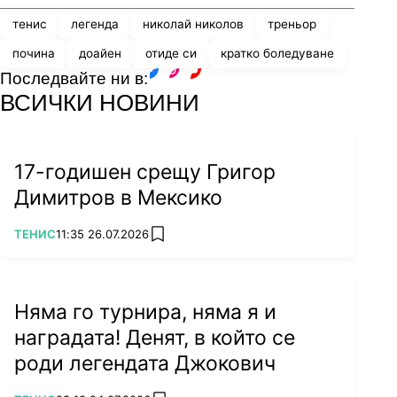
тенис
легенда
николай николов
треньор
почина
доайен
отиде си
кратко боледуване
Последвайте ни в:
facebook
instagram
youtube
ВСИЧКИ НОВИНИ
17-годишен срещу Григор
Димитров в Мексико
ПОВЕЧЕ ОТ
ТЕНИС
11:35 26.07.2026
add favorites
Няма го турнира, няма я и
наградата! Денят, в който се
роди легендата Джокович