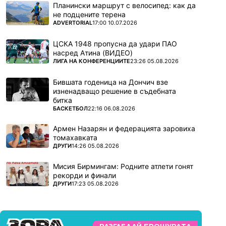
Планински маршрут с велосипед: как да
не подцените терена
ПОВЕЧЕ ОТ
ADVERTORIAL
17:00 10.07.2026
ЦСКА 1948 пропусна да удари ПАО
насред Атина (ВИДЕО)
ПОВЕЧЕ ОТ
ЛИГА НА КОНФЕРЕНЦИИТЕ
23:26 05.08.2026
Бившата годеница на Дончич взе
изненадващо решение в съдебната
битка
ПОВЕЧЕ ОТ
БАСКЕТБОЛ
22:16 06.08.2026
Армен Назарян и федерацията заровиха
томахавката
ПОВЕЧЕ ОТ
ДРУГИ
14:26 05.08.2026
Мисия Бирмингам: Родните атлети гонят
рекорди и финали
ПОВЕЧЕ ОТ
ДРУГИ
17:23 05.08.2026