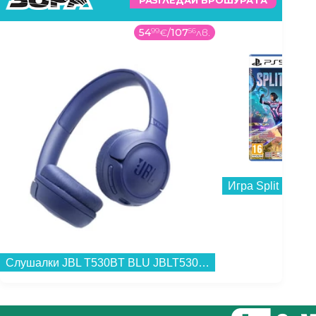
РАЗГЛЕДАЙ БРОШУРАТА
54
99
€
/
107
56
лв.
49
00
Игра Split Fiction
Слушалки JBL T530BT BLU JBLT530BTBLUEU , Bluetooth , ON-EAR...