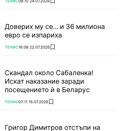
ПОВЕЧЕ ОТ
ТЕНИС
08:10 24.07.2026
add favorites
Доверих му се... и 36 милиона
евро се изпариха
ПОВЕЧЕ ОТ
ТЕНИС
16:08 22.07.2026
add favorites
Скандал около Сабаленка!
Искат наказание заради
посещението ѝ в Беларус
ПОВЕЧЕ ОТ
ТЕНИС
07:11 16.07.2026
add favorites
Григор Димитров отстъпи на