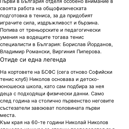
Първи в България отделя особено внимание в
своята работа на общофизическата
подготовка в тениса, за да придобият
играчите сила, издръжливост и бързина.
Попива от треньорските и педагогически
умения на водещите тогава тенис
специалисти в България: Борислав Йорданов,
Владимир Романски, Виргиния Пиперова.
Отиде си една легенда
На кортовете на БСФС (сега отново Софийски
тенис клуб) Николов основава и детско-
юношеска школа, като сам подбира за нея
деца с подходящи физически данни. Само
след година на столично първенство неговите
състезатели завоюват половината първи
места.
Към края на 60-те години Николай Николов