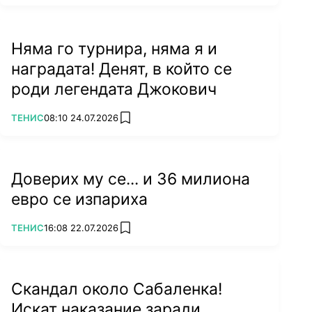
Няма го турнира, няма я и
наградата! Денят, в който се
роди легендата Джокович
ПОВЕЧЕ ОТ
ТЕНИС
08:10 24.07.2026
add favorites
Доверих му се... и 36 милиона
евро се изпариха
ПОВЕЧЕ ОТ
ТЕНИС
16:08 22.07.2026
add favorites
Скандал около Сабаленка!
Искат наказание заради