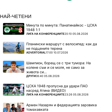
НАЙ-ЧЕТЕНИ
Минута по минута: Панатинайкос - ЦСКА
1948 1:1
ПОВЕЧЕ ОТ
ЛИГА НА КОНФЕРЕНЦИИТЕ
20:10 05.08.2026
Планински маршрут с велосипед: как да
не подцените терена
ПОВЕЧЕ ОТ
ADVERTORIAL
17:00 10.07.2026
Шампион, борещ се с три тумора: На
колене съм и се моля, не само за
живота си...
ПОВЕЧЕ ОТ
ДРУГИ
08:40 05.08.2026
ЦСКА 1948 пропусна да удари ПАО
насред Атина (ВИДЕО)
ПОВЕЧЕ ОТ
ЛИГА НА КОНФЕРЕНЦИИТЕ
23:26 05.08.2026
Армен Назарян и федерацията заровиха
томахавката