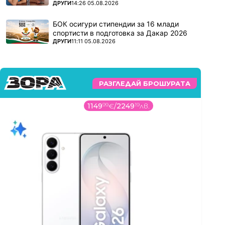
ПОВЕЧЕ ОТ
ДРУГИ
14:26 05.08.2026
БОК осигури стипендии за 16 млади
спортисти в подготовка за Дакар 2026
ПОВЕЧЕ ОТ
ДРУГИ
11:11 05.08.2026
РАЗГЛЕДАЙ БРОШУРАТА
1149
99
€
/
2249
19
лв.