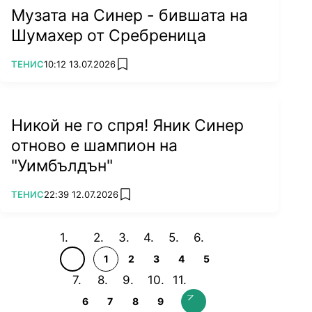
Музата на Синер - бившата на
Шумахер от Сребреница
ПОВЕЧЕ ОТ
ТЕНИС
10:12 13.07.2026
add favorites
Никой не го спря! Яник Синер
отново е шампион на
"Уимбълдън"
ПОВЕЧЕ ОТ
ТЕНИС
22:39 12.07.2026
add favorites
1
2
3
4
5
6
7
8
9