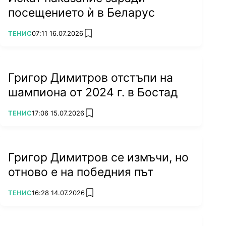
посещението ѝ в Беларус
ПОВЕЧЕ ОТ
ТЕНИС
07:11 16.07.2026
add favorites
Григор Димитров отстъпи на
шампиона от 2024 г. в Бостад
ПОВЕЧЕ ОТ
ТЕНИС
17:06 15.07.2026
add favorites
Григор Димитров се измъчи, но
отново е на победния път
ПОВЕЧЕ ОТ
ТЕНИС
16:28 14.07.2026
add favorites