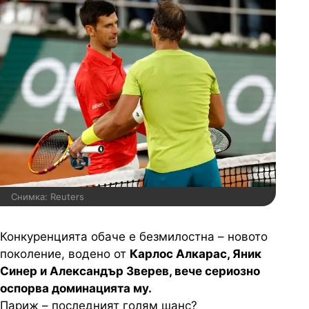
Снимка: Reuters
Конкуренцията обаче е безмилостна – новото
поколение, водено от
Карлос Алкарас, Яник
Синер и Александър Зверев, вече сериозно
оспорва доминацията му.
Париж – последният голям шанс?