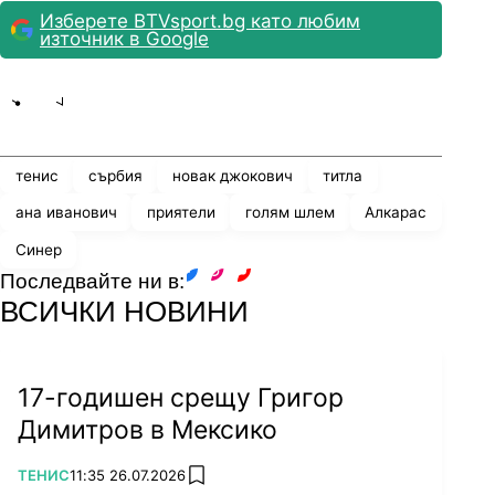
Изберете BTVsport.bg като любим
източник в Google
Share
save
тенис
сърбия
новак джокович
титла
ана иванович
приятели
голям шлем
Алкарас
Синер
Последвайте ни в:
facebook
instagram
youtube
ВСИЧКИ НОВИНИ
17-годишен срещу Григор
Димитров в Мексико
ПОВЕЧЕ ОТ
ТЕНИС
11:35 26.07.2026
add favorites