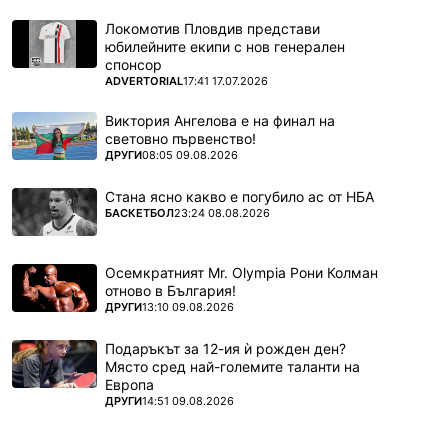
Локомотив Пловдив представи
юбилейните екипи с нов генерален
спонсор
ПОВЕЧЕ ОТ
ADVERTORIAL
17:41 17.07.2026
Виктория Ангелова е на финал на
световно първенство!
ПОВЕЧЕ ОТ
ДРУГИ
08:05 09.08.2026
Стана ясно какво е погубило ас от НБА
ПОВЕЧЕ ОТ
БАСКЕТБОЛ
23:24 08.08.2026
Осемкратният Mr. Olympia Рони Колман
отново в България!
ПОВЕЧЕ ОТ
ДРУГИ
13:10 09.08.2026
Подаръкът за 12-ия ѝ рожден ден?
Място сред най-големите таланти на
Европа
ПОВЕЧЕ ОТ
ДРУГИ
14:51 09.08.2026