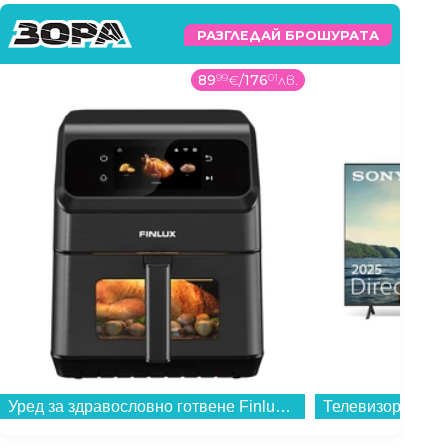
РАЗГЛЕДАЙ БРОШУРАТА
89
99
€
/
176
01
лв.
Уред за здравословно готвене Finlux BOHEME...