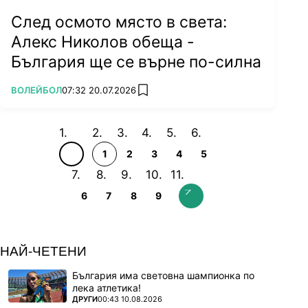
След осмото място в света:
Алекс Николов обеща -
България ще се върне по-силна
ПОВЕЧЕ ОТ
ВОЛЕЙБОЛ
07:32 20.07.2026
add favorites
1
2
3
4
5
6
7
8
9
НАЙ-ЧЕТЕНИ
България има световна шампионка по
лека атлетика!
ПОВЕЧЕ ОТ
ДРУГИ
00:43 10.08.2026