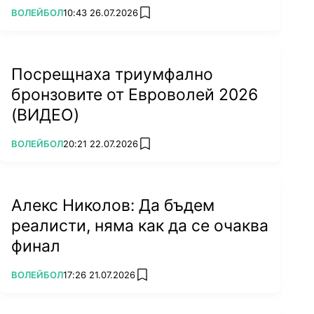
ПОВЕЧЕ ОТ
ВОЛЕЙБОЛ
10:43 26.07.2026
add favorites
Посрещнаха триумфално
бронзовите от Евроволей 2026
(ВИДЕО)
ПОВЕЧЕ ОТ
ВОЛЕЙБОЛ
20:21 22.07.2026
add favorites
Алекс Николов: Да бъдем
реалисти, няма как да се очаква
финал
ПОВЕЧЕ ОТ
ВОЛЕЙБОЛ
17:26 21.07.2026
add favorites