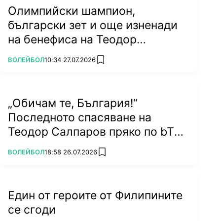
Олимпийски шампион,
български зет и още изненади
на бенефиса на Теодор
Салпаров
ПОВЕЧЕ ОТ
ВОЛЕЙБОЛ
10:34 27.07.2026
add favorites
„Обичам те, България!“
Последното спасяване на
Теодор Салпаров пряко по bTV
на 5 септември (ВИДЕО)
ПОВЕЧЕ ОТ
ВОЛЕЙБОЛ
18:58 26.07.2026
add favorites
Един от героите от Филипините
се сгоди