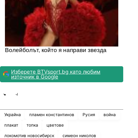
Волейболът, който я направи звезда
Изберете BTVsport.bg като любим
източник в Google
Share
save
Украйна
пламен константинов
Русия
война
плакат
топка
цветове
локомотив новосибирск
симеон николов