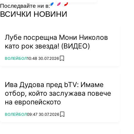
Последвайте ни в:
facebook
instagram
youtube
ВСИЧКИ НОВИНИ
Лубе посрещна Мони Николов
като рок звезда! (ВИДЕО)
ПОВЕЧЕ ОТ
ВОЛЕЙБОЛ
10:48 30.07.2026
add favorites
Ива Дудова пред bTV: Имаме
отбор, който заслужава повече
на европейското
ПОВЕЧЕ ОТ
ВОЛЕЙБОЛ
09:47 30.07.2026
add favorites