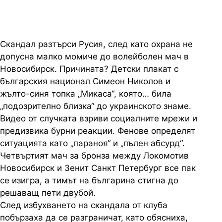
Скандал разтърси Русия, след като охрана не
допусна малко момиче до волейболен мач в
Новосибирск. Причината? Детски плакат с
българския национал Симеон Николов и
жълто-синя топка „Микаса“, която… била
„подозрително близка“ до украинското знаме.
Видео от случката взриви социалните мрежи и
предизвика бурни реакции. Фенове определят
ситуацията като „параноя“ и „пълен абсурд“.
Четвъртият мач за бронза между Локомотив
Новосибирск и Зенит Санкт Петербург все пак
се изигра, а тимът на българина стигна до
решаващ пети двубой.
След избухването на скандала от клуба
побързаха да се разграничат, като обясниха,