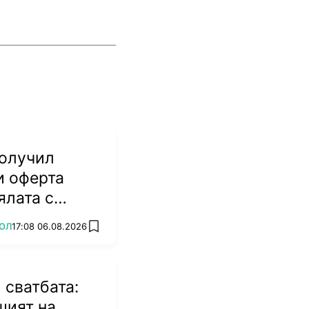
получил
и оферта
ялата с
ОЛ
17:08 06.08.2026
add favorites
 сватбата:
шият на