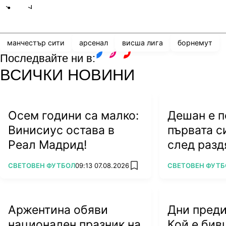
Share
save
манчестър сити
арсенал
висша лига
борнемут
Последвайте ни в:
facebook
instagram
youtube
ВСИЧКИ НОВИНИ
Осем години са малко:
Дешан е 
Винисиус остава в
първата с
Реал Мадрид!
след разд
Франция
ПОВЕЧЕ ОТ
ПОВЕЧЕ ОТ
СВЕТОВЕН ФУТБОЛ
09:13 07.08.2026
СВЕТОВЕН ФУТБ
add favorites
Аржентина обяви
Дни преди
национален празник на
Кой е бив