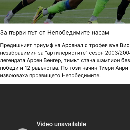
За първи път от Непобедимите насам
Предишният триумф на Арсенал с трофея във Висш
незабравимия за "артилеристите" сезон 2003/2004
легендата Арсен Венгер, тимът стана шампион без
победи и 12 равенства. По този начин Тиери Анри
извоюваха прозвището Непобедимите.