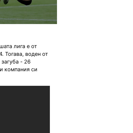
ата лига е от
. Тогава, воден от
 загуба - 26
 и компания си