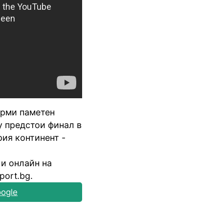
орми паметен
у предстои финал в
ия континент -
 и онлайн на
port.bg.
ogle