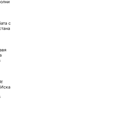
болни
ата с
стана
равя
а
в
й!
 Иска
6