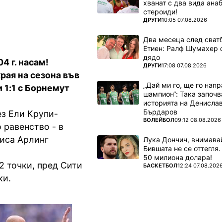
хванат с два вида ана
стероиди!
ПОВЕЧЕ ОТ
ДРУГИ
10:05 07.08.2026
Два месеца след сватб
Етиен: Ралф Шумахер 
дядо
4 г. насам!
ПОВЕЧЕ ОТ
ДРУГИ
17:08 07.08.2026
рая на сезона във
„Дай ми го, ще го нап
 1:1 с Борнемут
шампион“: Така започв
историята на Денисла
Бърдаров
ез Ели Крупи-
ПОВЕЧЕ ОТ
ВОЛЕЙБОЛ
09:12 08.08.2026
 равенство - в
писа Арлинг
Лука Дончич, внимава
Бившата не се оттегля.
50 милиона долара!
2 точки, пред Сити
ПОВЕЧЕ ОТ
БАСКЕТБОЛ
12:24 07.08.202
ки.