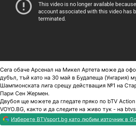
Сега обаче Арсенал на Микел Артета може да оф
дубъл, тъй като на 30 май в Будапеща (Унгария) м
Шампионската лига срещу действащия №1 на Стар
Пари Сен Жермен.
Двубоя ще можете да гледате пряко по bTV Action
VOYO.BG, както и да следите на живо тук - на btvs
Изберете BTVsport.bg като любим източник в Go