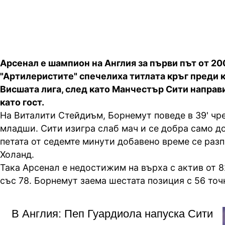
Арсенал е шампион на Англия за първи път от 200
"Артилеристите" спечелиха титлата кръг преди к
Висшата лига, след като Манчестър Сити направи
като гост.
На Виталити Стейдиъм, Борнемут поведе в 39' чр
младши. Сити изигра слаб мач и се добра само до
петата от седемте минути добавено време се раз
Холанд.
Така Арсенал е недостижим на върха с актив от 8
със 78. Борнемут заема шестата позиция с 56 точ
В Англия: Пеп Гуардиола напуска Сити