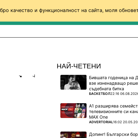
бро качество и функционалност на сайта, моля обновет
ФУТБОЛ (СВЯТ)
БАСКЕТБОЛ
ВОЛЕЙБОЛ
НАЙ-ЧЕТЕНИ
Бившата годеница на 
Share
save
взе изненадващо реше
съдебната битка
ПОВЕЧЕ ОТ
БАСКЕТБОЛ
22:16 06.08.202
Л ОТНОВО
А1 разширява семейст
телевизионните си кан
MAX One
лийската
ПОВЕЧЕ ОТ
ADVERTORIAL
16:02 20.05.2
Допинг! Български бо