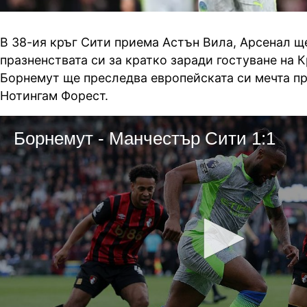
В 38-ия кръг Сити приема Астън Вила, Арсенал щ
празненствата си за кратко заради гостуване на 
Борнемут ще преследва европейската си мечта пр
Нотингам Форест.