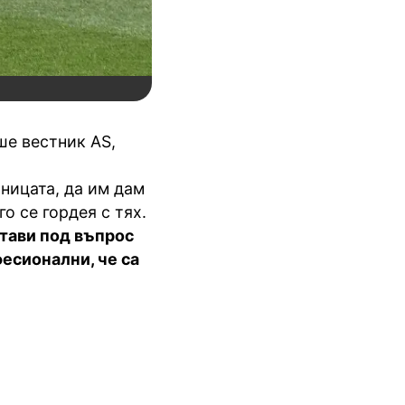
ше вестник AS,
ницата, да им дам
о се гордея с тях.
стави под въпрос
есионални, че са