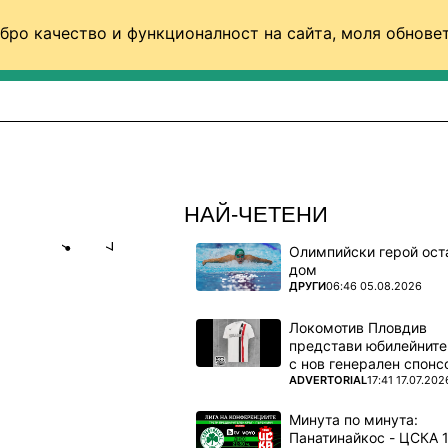
бро качество и функционалност на сайта, моля обновет
ФУТБОЛ (СВЯТ)
БАСКЕТБОЛ
ВОЛЕЙБОЛ
НАЙ-ЧЕТЕНИ
Олимпийски герой ост
Share
save
дом
ПОВЕЧЕ ОТ
ДРУГИ
06:46 05.08.2026
Локомотив Пловдив
представи юбилейните
с нов генерален спонс
ПОВЕЧЕ ОТ
ADVERTORIAL
17:41 17.07.202
, защити
Минута по минута: