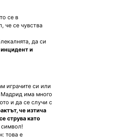
то се в
, че се чувства
блекалнята, да си
 инцидент и
ам играчите си или
ал Мадрид има много
ото и да се случи с
актът, че изтича
се струва като
 символ!
: това е