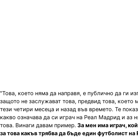
"Това, което няма да направя, е публично да ги из
защото не заслужават това, предвид това, което 
тези четири месеца и назад във времето. Те показ
какво означава да си играч на Реал Мадрид и аз 
това. Винаги давам пример.
За мен има играч, ко
за това какъв трябва да бъде един футболист на