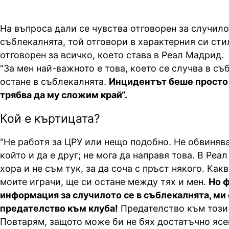
На въпроса дали се чувства отговорен за случило
съблекалнята, той отговори в характерния си стил
отговорен за всичко, което става в Реал Мадрид.
"За мен най-важното е това, което се случва в съ
остане в съблекалнята.
Инцидентът беше просто
трябва да му сложим край“.
Кой е къртицата?
"Не работя за ЦРУ или нещо подобно. Не обвиняв
който и да е друг; не мога да направя това. В Ре
хора и не съм тук, за да соча с пръст някого. Какв
моите играчи, ще си остане между тях и мен.
Но ф
информация за случилото се в съблекалнята, ми 
предателство към клуба!
Предателство към този
Повтарям, защото може би не бях достатъчно ясен