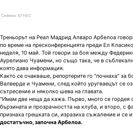
Снимка: БГНЕС
Треньорът на Реал Мадрид Алваро Арбелоа говор
по време на пресконференцията преди Ел Класико
неделя, 10 май. Той говори за боя между Федерик
Аурелиано Чуамени, но също така, че в съблекалн
която дава информация.
Както се очакваше, репортерите го "почнаха" за 
Валверде и Чуамени, след който уругваецът се оз
сътресение и няколко шева на главата.
"Имам две неща да кажа. Първо, много се гордея 
бързината и прозрачността на клуба, и второ, с фа
признаха грешката си, изразиха съжаление и се 
достатъчно, започна Арбелоа.