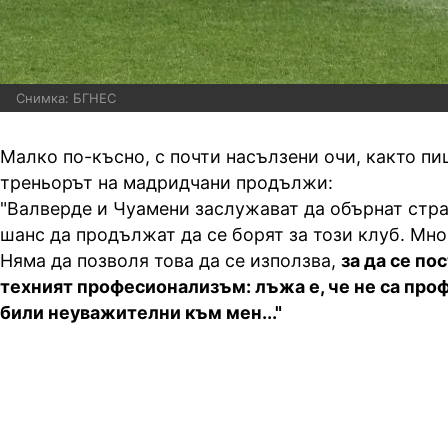
Снимка: БГНЕС
Малко по-късно, с почти насълзени очи, както пи
треньорът на мадридчани продължи:
"Валверде и Чуамени заслужават да обърнат стра
шанс да продължат да се борят за този клуб. Мног
Няма да позволя това да се използва,
за да се по
техният професионализъм: лъжа е, че не са проф
били неуважителни към мен..."