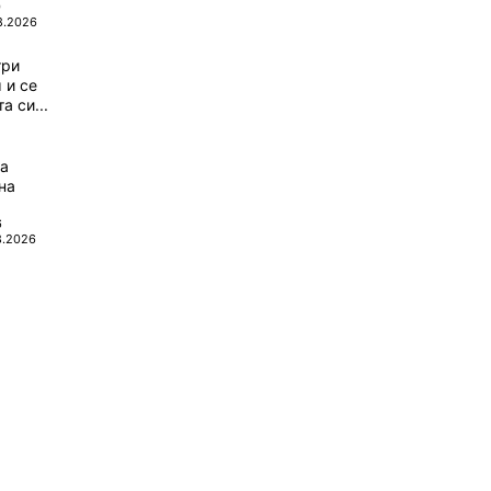
0
8.2026
три
 и се
а си...
да
на
6
8.2026