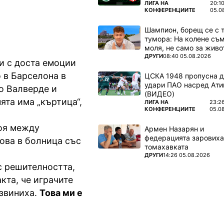
ПОВЕЧЕ ОТ
ЛИГА НА
20:1
КОНФЕРЕНЦИИТЕ
05.0
Шампион, борещ се с 
тумора: На колене съм
моля, не само за живот
ПОВЕЧЕ ОТ
ДРУГИ
08:40 05.08.2026
и с доста емоции
 в Барселона в
ЦСКА 1948 пропусна 
удари ПАО насред Ати
о Валверде и
(ВИДЕО)
ята има „къртица“,
ПОВЕЧЕ ОТ
ЛИГА НА
23:2
КОНФЕРЕНЦИИТЕ
05.0
боя между
Армен Назарян и
федерацията заровиха
ова в болница със
томахавката
ПОВЕЧЕ ОТ
ДРУГИ
14:26 05.08.2026
с решителността,
кта, че играчите
извиниха.
Това ми е