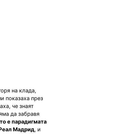
горя на клада,
ми показаха през
аха, че знаят
няма да забравя
йто е парадигмата
 Реал Мадрид
, и