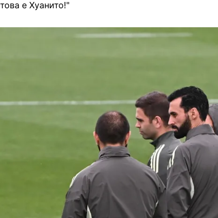
това е Хуанито!"