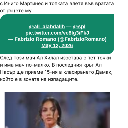
с Иниго Мартинес и топката влетя във вратата
от ръцете му.
@ali_alabdallh
—
@spl
pic.twitter.com/ve8Ig3iFkJ
— Fabrizio Romano (@FabrizioRomano)
May 12, 2026
След този мач Ал Хилал изостава с пет точки
и има мач по-малко. В последния кръг Ал
Насър ще приеме 15-ия в класирането Дамак,
който е в зоната на изпадащите.