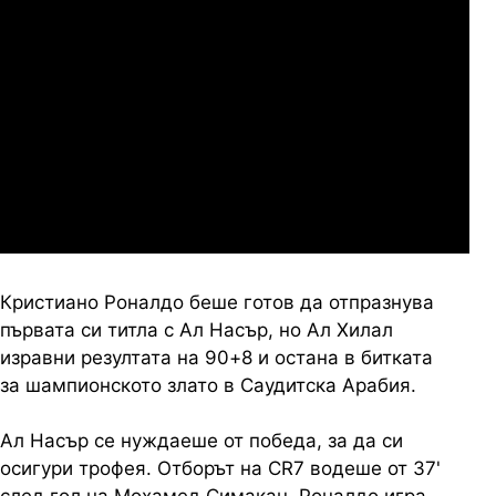
Сабуртало
Слован Братислава
07.2026
19:00
04.
Мджельби
Линкълн Ред Импс
Кристиано Роналдо беше готов да отпразнува
първата си титла с Ал Насър, но Ал Хилал
изравни резултата на 90+8 и остана в битката
за шампионското злато в Саудитска Арабия.
Ал Насър се нуждаеше от победа, за да си
осигури трофея. Отборът на CR7 водеше от 37'