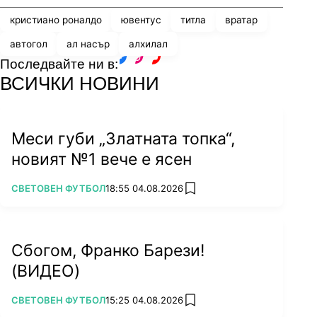
кристиано роналдо
ювентус
титла
вратар
автогол
ал насър
алхилал
Последвайте ни в:
facebook
instagram
youtube
ВСИЧКИ НОВИНИ
Меси губи „Златната топка“,
новият №1 вече е ясен
ПОВЕЧЕ ОТ
СВЕТОВЕН ФУТБОЛ
18:55 04.08.2026
add favorites
Сбогом, Франко Барези!
(ВИДЕО)
ПОВЕЧЕ ОТ
СВЕТОВЕН ФУТБОЛ
15:25 04.08.2026
add favorites