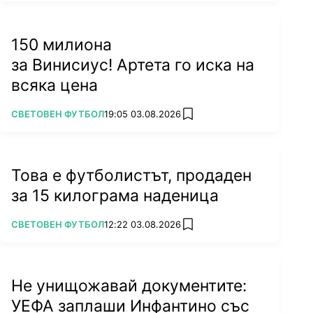
150 милиона
за Винисиус! Артета го иска на
всяка цена
ПОВЕЧЕ ОТ
СВЕТОВЕН ФУТБОЛ
19:05 03.08.2026
add favorites
Това е футболистът, продаден
за 15 килограма наденица
ПОВЕЧЕ ОТ
СВЕТОВЕН ФУТБОЛ
12:22 03.08.2026
add favorites
Не унищожавай документите:
УЕФА заплаши Инфантино със