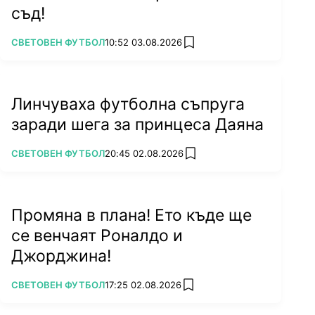
съд!
ПОВЕЧЕ ОТ
СВЕТОВЕН ФУТБОЛ
10:52 03.08.2026
add favorites
Линчуваха футболна съпруга
заради шега за принцеса Даяна
ПОВЕЧЕ ОТ
СВЕТОВЕН ФУТБОЛ
20:45 02.08.2026
add favorites
Промяна в плана! Ето къде ще
се венчаят Роналдо и
Джорджина!
ПОВЕЧЕ ОТ
СВЕТОВЕН ФУТБОЛ
17:25 02.08.2026
add favorites