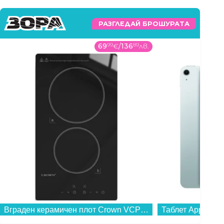
РАЗГЛЕДАЙ БРОШУРАТА
69
99
€
/
136
89
лв.
Вграден керамичен плот Crown VCP 32 , Електрически...