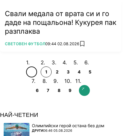
Свали медала от врата си и го
даде на пощальона! Кукурея пак
разплаква
ПОВЕЧЕ ОТ
СВЕТОВЕН ФУТБОЛ
09:44 02.08.2026
add favorites
1
2
3
4
5
6
7
8
9
НАЙ-ЧЕТЕНИ
Олимпийски герой остана без дом
ПОВЕЧЕ ОТ
ДРУГИ
06:46 05.08.2026