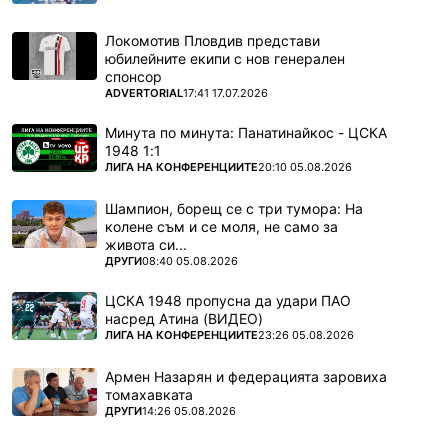
Локомотив Пловдив представи
юбилейните екипи с нов генерален
спонсор
ПОВЕЧЕ ОТ
ADVERTORIAL
17:41 17.07.2026
Минута по минута: Панатинайкос - ЦСКА
1948 1:1
ПОВЕЧЕ ОТ
ЛИГА НА КОНФЕРЕНЦИИТЕ
20:10 05.08.2026
Шампион, борещ се с три тумора: На
колене съм и се моля, не само за
живота си...
ПОВЕЧЕ ОТ
ДРУГИ
08:40 05.08.2026
ЦСКА 1948 пропусна да удари ПАО
насред Атина (ВИДЕО)
ПОВЕЧЕ ОТ
ЛИГА НА КОНФЕРЕНЦИИТЕ
23:26 05.08.2026
Армен Назарян и федерацията заровиха
томахавката
ПОВЕЧЕ ОТ
ДРУГИ
14:26 05.08.2026