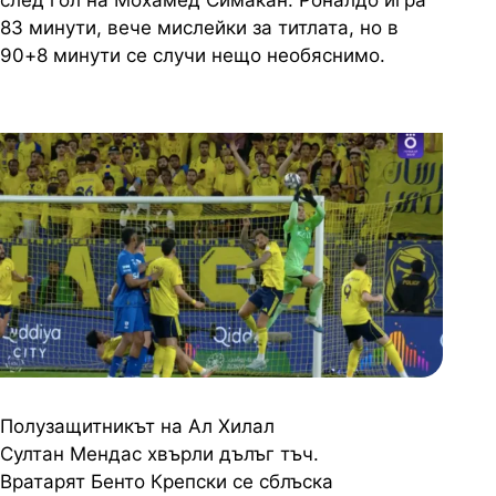
след гол на Мохамед Симакан. Роналдо игра
83 минути, вече мислейки за титлата, но в
90+8 минути се случи нещо необяснимо.
Полузащитникът на Ал Хилал
Султан Мендас хвърли дълъг тъч.
Вратарят Бенто Крепски се сблъска