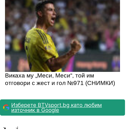
Викаха му „Меси, Меси“, той им
отговори с жест и гол №971 (СНИМКИ)
Изберете BTVsport.bg като любим
източник в Google
Share
save