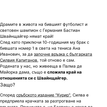
Драмите в живота на бившият футболист и
световен шампион с Германия Бастиан
Швайнщайгер нямат край!
След като приключи 10-годишния му брак с
бившата номер 1 в света на тениса Ана
Иванович, за да
започне връзка с българката
Силвия Капитанов
, той отново е сам.
Родената у нас, но живееща в Палма де
Майорка дама, също е
сложила край на
отношенията си с Швайнщайгер.
Защо?
Според
сръбското издание "Курир"
, Силва е
предприела крачката за разтрогване на