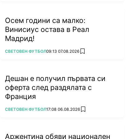
Осем години са малко:
Винисиус остава в Реал
Мадрид!
ПОВЕЧЕ ОТ
СВЕТОВЕН ФУТБОЛ
09:13 07.08.2026
add favorites
Дешан е получил първата си
оферта след раздялата с
Франция
ПОВЕЧЕ ОТ
СВЕТОВЕН ФУТБОЛ
17:08 06.08.2026
add favorites
Аржентина обяви национален