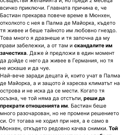
осъществи желанията ѝ, но преди 2 месеца
всичко приключи. Главната причина е, че
Бастиан прекарва повече време в Мюнхен,
отколкото с нея в Палма де Майорка, където
тя живее и беше тайното им любовно гнездо.
Това много я дразнеше и тя започна да му
прави забележки, а от там и
скандалите им
зачестиха
. Даже ѝ предложи в един момент
да дойде с него да живее в Германия, но тя
не искаше и да чуе.
Най-вече заради децата ѝ, които учат в Палма
де Майорка, а и защото ѝ харесва климатът на
острова и не иска да се мести. Когато тя
осъзна, че той няма да отстъпи,
реши да
прекрати отношенията им
. Бастиан беше
много разочарован, но не промени решението
си. От тогава не ходил при нея, а е само в
Мюнхен, откъдето редовно качва снимки.
Той