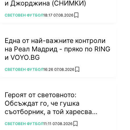
и Джорджина (СНИМКИ)
ПОВЕЧЕ ОТ
СВЕТОВЕН ФУТБОЛ
18:17 07.08.2026
add favorites
Една от най-важните контроли
на Реал Мадрид - пряко по RING
и VOYO.BG
ПОВЕЧЕ ОТ
СВЕТОВЕН ФУТБОЛ
16:26 07.08.2026
add favorites
Героят от световното:
Обсъждат го, че гушка
съотборник, а той харесва
бившата на колега
ПОВЕЧЕ ОТ
СВЕТОВЕН ФУТБОЛ
11:11 07.08.2026
add favorites