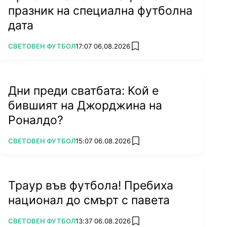
празник на специална футболна
дата
ПОВЕЧЕ ОТ
СВЕТОВЕН ФУТБОЛ
17:07 06.08.2026
add favorites
Дни преди сватбата: Кой е
бившият на Джорджина на
Роналдо?
ПОВЕЧЕ ОТ
СВЕТОВЕН ФУТБОЛ
15:07 06.08.2026
add favorites
Траур във футбола! Пребиха
национал до смърт с павета
ПОВЕЧЕ ОТ
СВЕТОВЕН ФУТБОЛ
13:37 06.08.2026
add favorites