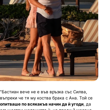
"Бастиан вече не е във връзка със Силва,
въпреки че тя му коства брака с Ана. Той се
опитваше по всякакъв начин да ѝ угоди
, да