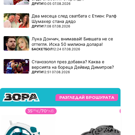
ПОВЕЧЕ ОТ
ДРУГИ
10:05 07.08.2026
Два месеца след сватбата с Етиен: Ралф
Шумахер стана дядо
ПОВЕЧЕ ОТ
ДРУГИ
17:08 07.08.2026
Лука Дончич, внимавай! Бившата не се
оттегля. Иска 50 милиона долара!
ПОВЕЧЕ ОТ
БАСКЕТБОЛ
12:24 07.08.2026
Станозолол през добавка? Каква е
версията на бореца Дейвид Димитров?
ПОВЕЧЕ ОТ
ДРУГИ
12:51 07.08.2026
РАЗГЛЕДАЙ БРОШУРАТА
35
99
€
/
70
4
лв.
14
99
€
/