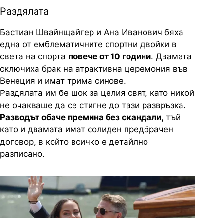
Раздялата
Бастиан Швайнщайгер и Ана Иванович бяха
една от емблематичните спортни двойки в
света на спорта
повече от 10 години
. Двамата
сключиха брак на атрактивна церемония във
Венеция и имат трима синове.
Раздялата им бе шок за целия свят, като никой
не очакваше да се стигне до тази развръзка.
Разводът обаче премина без скандали,
тъй
като и двамата имат солиден предбрачен
договор, в който всичко е детайлно
разписано.