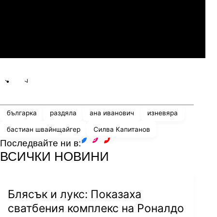
Мджельби
Линкълн Ред Импс
Share
save
българка
раздяла
ана иванович
изневяра
бастиан швайнщайгер
Силва Капитанов
Последвайте ни в:
facebook
instagram
youtube
ВСИЧКИ НОВИНИ
Блясък и лукс: Показаха
сватбения комплекс на Роналдо