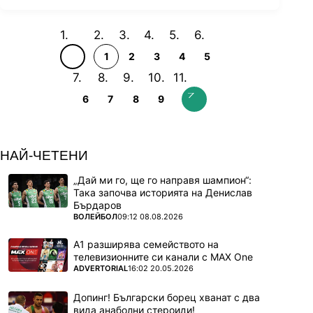
1
2
3
4
5
6
7
8
9
НАЙ-ЧЕТЕНИ
„Дай ми го, ще го направя шампион“:
Така започва историята на Денислав
Бърдаров
ПОВЕЧЕ ОТ
ВОЛЕЙБОЛ
09:12 08.08.2026
А1 разширява семейството на
телевизионните си канали с MAX One
ПОВЕЧЕ ОТ
ADVERTORIAL
16:02 20.05.2026
Допинг! Български борец хванат с два
вида анаболни стероиди!