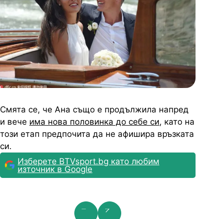
Смята се, че Ана също е продължила напред
и вече
има нова половинка до себе си
, като на
този етап предпочита да не афишира връзката
си.
Изберете BTVsport.bg като любим
източник в Google