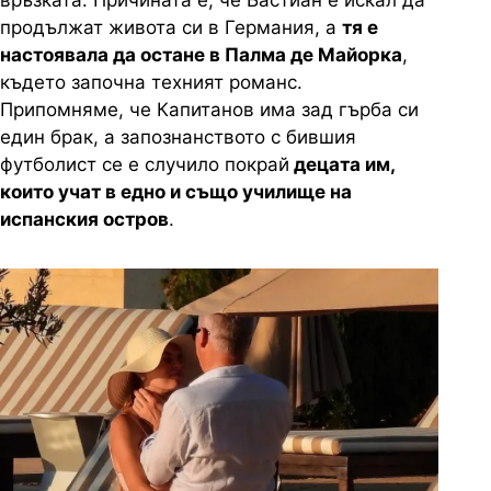
връзката. Причината е, че Бастиан е искал да
продължат живота си в Германия, а
тя е
настоявала да остане в Палма де Майорка
,
където започна техният романс.
Припомняме, че Капитанов има зад гърба си
един брак, а запознанството с бившия
футболист се е случило покрай
децата им,
които учат в едно и също училище на
испанския остров
.