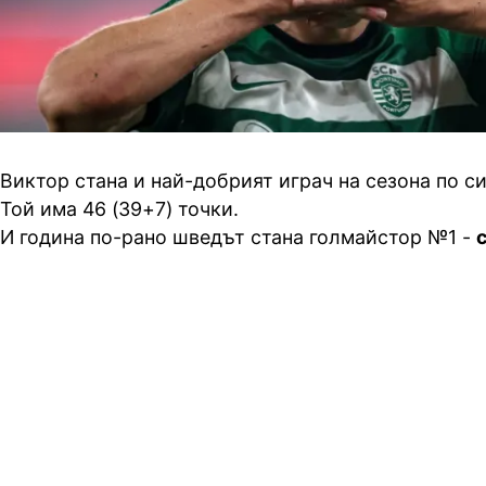
Виктор стана и най-добрият играч на сезона по с
Той има 46 (39+7) точки.
И година по-рано шведът стана голмайстор №1 -