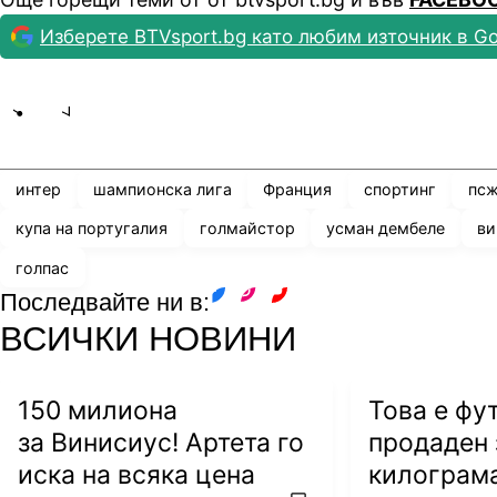
Изберете BTVsport.bg като любим източник в Go
Share
save
интер
шампионска лига
Франция
спортинг
пс
купа на португалия
голмайстор
усман дембеле
ви
голпас
Последвайте ни в:
facebook
instagram
youtube
ВСИЧКИ НОВИНИ
150 милиона
Това е фу
за Винисиус! Артета го
продаден 
иска на всяка цена
килограм