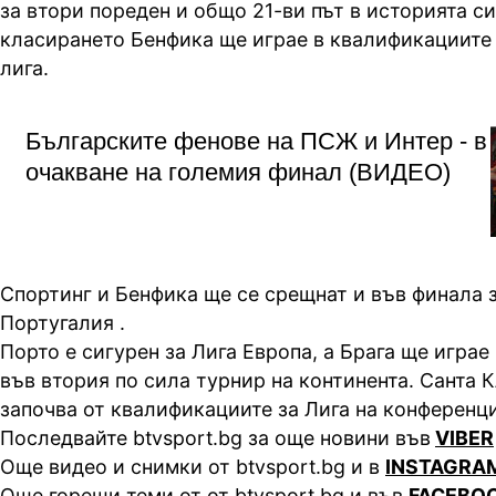
за втори пореден и общо 21-ви път в историята си
класирането Бенфика ще играе в квалификациите
лига.
Българските фенове на ПСЖ и Интер - в
очакване на големия финал (ВИДЕО)
Спортинг и Бенфика ще се срещнат и във финала з
Португалия .
Порто е сигурен за Лига Европа, а Брага ще игра
във втория по сила турнир на континента. Санта К
започва от квалификациите за Лига на конференци
Последвайте btvsport.bg за още новини във
VIBER
Още видео и снимки от btvsport.bg и в
INSTAGRA
Още горещи теми от от btvsport.bg и във
FACEBO