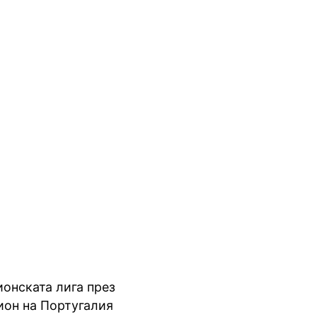
ионската лига през
ион на Португалия