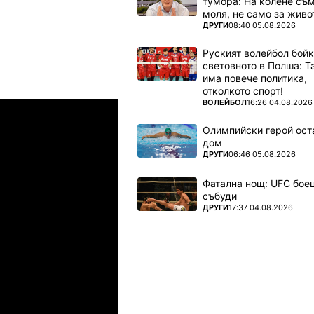
тумора: На колене съм
моля, не само за живот
ПОВЕЧЕ ОТ
ДРУГИ
08:40 05.08.2026
Руският волейбол бой
световното в Полша: 
има повече политика,
отколкото спорт!
ПОВЕЧЕ ОТ
ВОЛЕЙБОЛ
16:26 04.08.2026
Шампионска лига: 3rd Qualifyi
04.08.2026
03:00
Олимпийски герой ост
амрок Роувърс
ТБС
дом
ПОВЕЧЕ ОТ
ДРУГИ
06:46 05.08.2026
04.08.2026
03:00
Фатална нощ: UFC боец
събуди
упс
Спарта Прага
ПОВЕЧЕ ОТ
ДРУГИ
17:37 04.08.2026
04.08.2026
03:00
лован Братислава
ТБС
04.08.2026
03:00