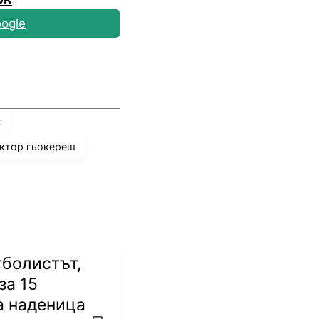
ogle
ж
ктор гьокереш
тболистът,
за 15
а наденица