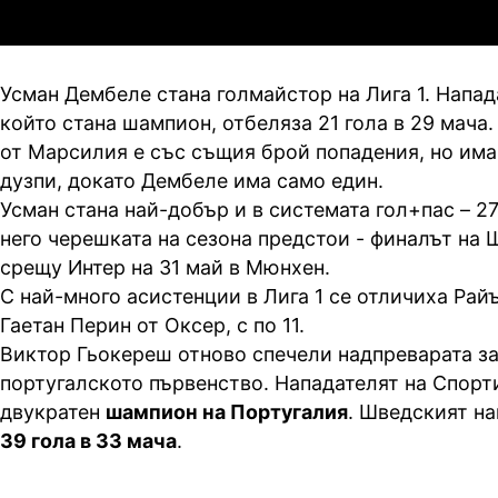
3
0
Мджельби
Л
Усман Дембеле стана голмайстор на Лига 1. Напад
който стана шампион, отбеляза 21 гола в 29 мача
от Марсилия е със същия брой попадения, но има
дузпи, докато Дембеле има само един.
Усман стана най-добър и в системата гол+пас – 27
него черешката на сезона предстои - финалът на
срещу Интер на 31 май в Мюнхен.
С най-много асистенции в Лига 1 се отличиха Рай
Гаетан Перин от Оксер, с по 11.
Виктор Гьокереш отново спечели надпреварата за
португалското първенство. Нападателят на Спорт
двукратен
шампион на Португалия
. Шведският на
39 гола в 33 мача
.