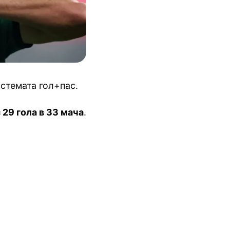
истемата гол+пас.
с 29 гола в 33 мача
.