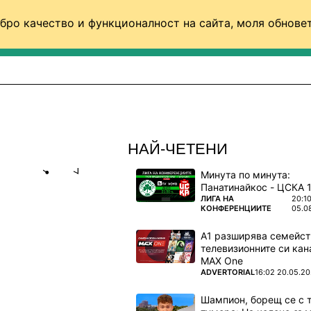
бро качество и функционалност на сайта, моля обновет
ФУТБОЛ (СВЯТ)
БАСКЕТБОЛ
ВОЛЕЙБОЛ
НАЙ-ЧЕТЕНИ
Минута по минута:
Share
save
ПОВЕЧЕ ОТ
ЛИГА НА
20:1
КОНФЕРЕНЦИИТЕ
05.0
А
А1 разширява семейст
ТУГАЛИЯ
телевизионните си кан
MAX One
узпа за
ПОВЕЧЕ ОТ
ADVERTORIAL
16:02 20.05.2
Шампион, борещ се с 