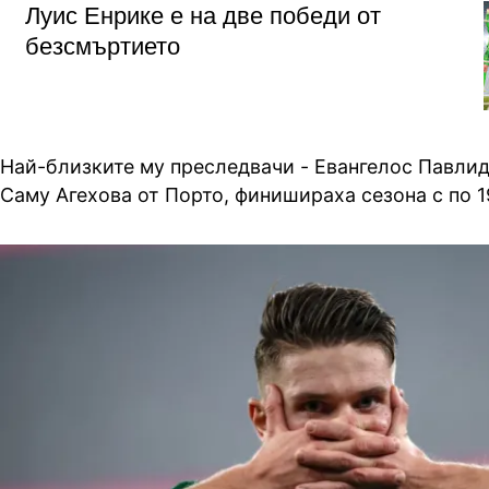
Луис Енрике е на две победи от
безсмъртието
Най-близките му преследвачи - Евангелос Павлид
Саму Агехова от Порто, финишираха сезона с по 1