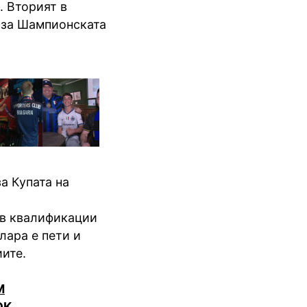
. Вторият в
 за Шампионската
а Купата на
е в квалификации
лара е пети и
ите.
M
OK