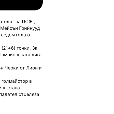
инкълн Ред Импс
Унион Сент-Гильойсе
ателят на ПСЖ ,
. Мейсън Грийнууд
 седем гола от
 (21+6) точки. За
 Шампионската лига
ън Черки от Лион и
 голмайстор в
инг стана
падател отбеляза