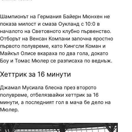
Шампионът на Германия Байерн Мюнхен не
показа милост и смаза Оукланд с 10:0 в
началото на Световното клубно първенство.
Отборът на Венсан Компани започна яростно
първото полувреме, като Кингсли Коман и
Майкъл Олисе вкараха по два гола, докато
Боу и Томас Мюлер се разписаха по веднъж.
Хеттрик за 16 минути
Джамал Мусиала блесна през второто
полувреме, отбелязвайки хеттрик за 16
минути, а последният гол в мача бе дело на
Мюлер.