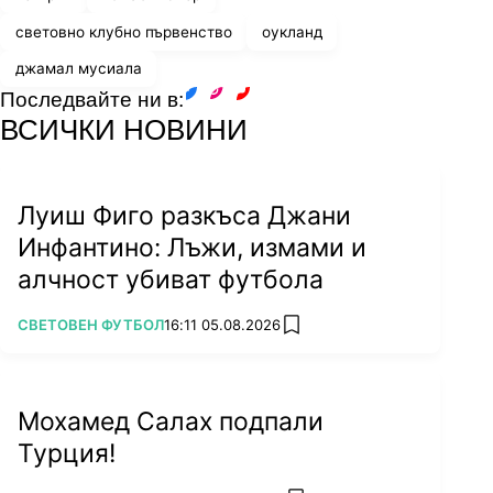
световно клубно първенство
оукланд
джамал мусиала
Последвайте ни в:
facebook
instagram
youtube
ВСИЧКИ НОВИНИ
Луиш Фиго разкъса Джани
Инфантино: Лъжи, измами и
алчност убиват футбола
ПОВЕЧЕ ОТ
СВЕТОВЕН ФУТБОЛ
16:11 05.08.2026
add favorites
Мохамед Салах подпали
Турция!