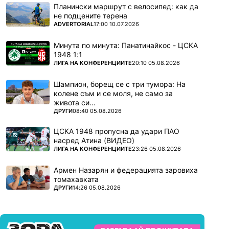
Планински маршрут с велосипед: как да
не подцените терена
ПОВЕЧЕ ОТ
ADVERTORIAL
17:00 10.07.2026
Минута по минута: Панатинайкос - ЦСКА
1948 1:1
ПОВЕЧЕ ОТ
ЛИГА НА КОНФЕРЕНЦИИТЕ
20:10 05.08.2026
Шампион, борещ се с три тумора: На
колене съм и се моля, не само за
живота си...
ПОВЕЧЕ ОТ
ДРУГИ
08:40 05.08.2026
ЦСКА 1948 пропусна да удари ПАО
насред Атина (ВИДЕО)
ПОВЕЧЕ ОТ
ЛИГА НА КОНФЕРЕНЦИИТЕ
23:26 05.08.2026
Армен Назарян и федерацията заровиха
томахавката
ПОВЕЧЕ ОТ
ДРУГИ
14:26 05.08.2026