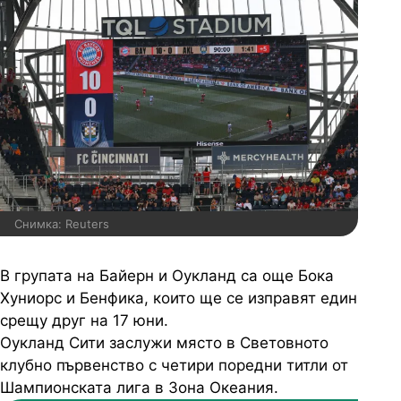
Снимка: Reuters
В групата на Байерн и Оукланд са още Бока
Хуниорс и Бенфика, които ще се изправят един
срещу друг на 17 юни.
Оукланд Сити заслужи място в Световното
клубно първенство с четири поредни титли от
Шампионската лига в Зона Океания.