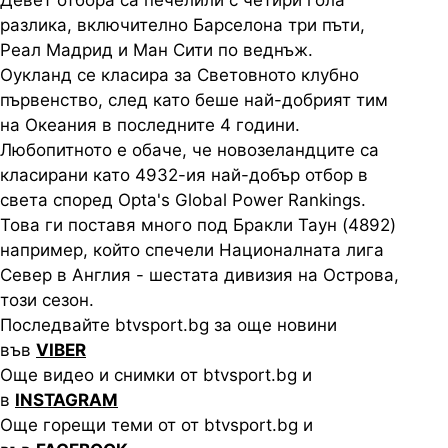
разлика, включително Барселона три пъти,
Реал Мадрид и Ман Сити по веднъж.
Оукланд се класира за Световното клубно
първенство, след като беше най-добрият тим
на Океания в последните 4 години.
Любопитното е обаче, че новозеландците са
класирани като 4932-ия най-добър отбор в
света според Opta's Global Power Rankings.
Това ги поставя много под Бракли Таун (4892)
например, който спечели Националната лига
Север в Англия - шестата дивизия на Острова,
този сезон.
Последвайте btvsport.bg за още новини
във
VIBER
Още видео и снимки от btvsport.bg и
в
INSTAGRAM
Още горещи теми от от btvsport.bg и