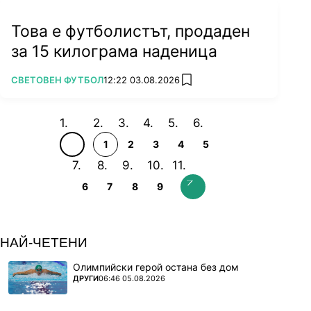
Това е футболистът, продаден
за 15 килограма наденица
ПОВЕЧЕ ОТ
СВЕТОВЕН ФУТБОЛ
12:22 03.08.2026
add favorites
1
2
3
4
5
6
7
8
9
НАЙ-ЧЕТЕНИ
Олимпийски герой остана без дом
ПОВЕЧЕ ОТ
ДРУГИ
06:46 05.08.2026