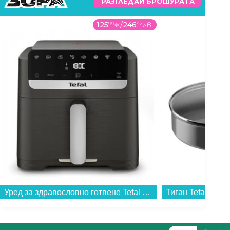
РАЗГЛЕДАЙ БРОШУРАТА
125
99
€
/
246
42
лв.
Уред за здравословно готвене Tefal EY866HE1 Easy Fry MEGA...