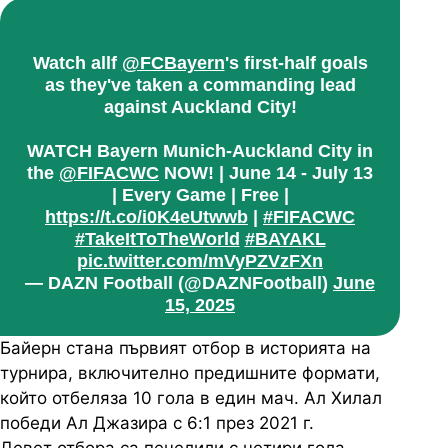
Watch allf
@FCBayern
's first-half goals
as they've taken a commanding lead
against Auckland City!
WATCH Bayern Munich-Auckland City in
the
@FIFACWC
NOW! | June 14 - July 13
| Every Game | Free |
https://t.co/i0K4eUtwwb
|
#FIFACWC
#TakeItToTheWorld
#BAYAKL
pic.twitter.com/mVyPZVzFXn
— DAZN Football (@DAZNFootball)
June
15, 2025
Байерн стана първият отбор в историята на
турнира, включително предишните формати,
който отбеляза 10 гола в един мач. Ал Хилал
победи Ал Джазира с 6:1 през 2021 г.
Девет отбора са печелили с четири гола