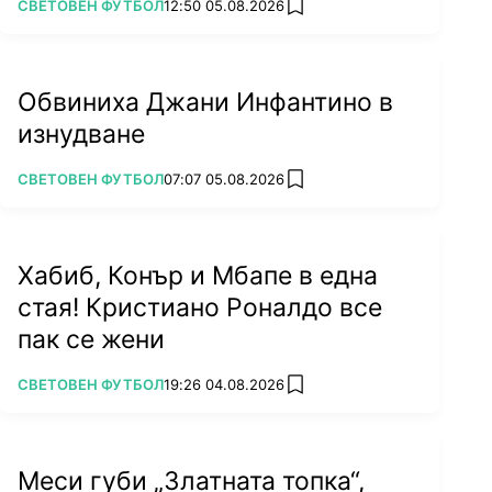
ПОВЕЧЕ ОТ
СВЕТОВЕН ФУТБОЛ
12:50 05.08.2026
add favorites
Обвиниха Джани Инфантино в
изнудване
ПОВЕЧЕ ОТ
СВЕТОВЕН ФУТБОЛ
07:07 05.08.2026
add favorites
Хабиб, Конър и Мбапе в една
стая! Кристиано Роналдо все
пак се жени
ПОВЕЧЕ ОТ
СВЕТОВЕН ФУТБОЛ
19:26 04.08.2026
add favorites
Меси губи „Златната топка“,