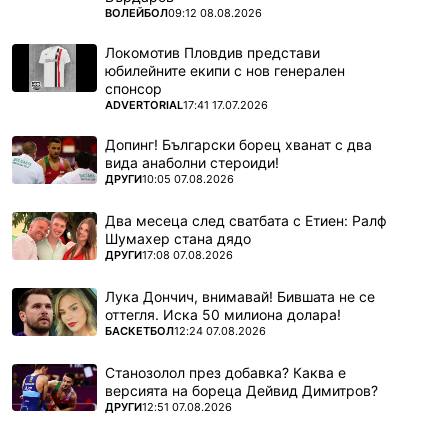
ПОВЕЧЕ ОТ
ВОЛЕЙБОЛ
09:12 08.08.2026
Локомотив Пловдив представи
юбилейните екипи с нов генерален
спонсор
ПОВЕЧЕ ОТ
ADVERTORIAL
17:41 17.07.2026
Допинг! Български борец хванат с два
вида анаболни стероиди!
ПОВЕЧЕ ОТ
ДРУГИ
10:05 07.08.2026
Два месеца след сватбата с Етиен: Ралф
Шумахер стана дядо
ПОВЕЧЕ ОТ
ДРУГИ
17:08 07.08.2026
Лука Дончич, внимавай! Бившата не се
оттегля. Иска 50 милиона долара!
ПОВЕЧЕ ОТ
БАСКЕТБОЛ
12:24 07.08.2026
Станозолол през добавка? Каква е
версията на бореца Дейвид Димитров?
ПОВЕЧЕ ОТ
ДРУГИ
12:51 07.08.2026