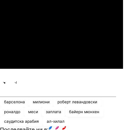
Сабуртало
Слован Братислава
07.2026
19:00
04.
Мджельби
Линкълн Ред Импс
Share
save
барселона
милиони
роберт левандовски
роналдо
меси
заплата
байерн мюнхен
саудитска арабия
ал-хилал
Последвайте ни в: