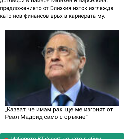
договори в Байерн Мюнхен и Барселона,
предложението от Близкия изток изглежда
като нов финансов връх в кариерата му.
„Казват, че имам рак, ще ме изгонят от
Реал Мадрид само с оръжие“
Изберете BTVsport.bg като любим