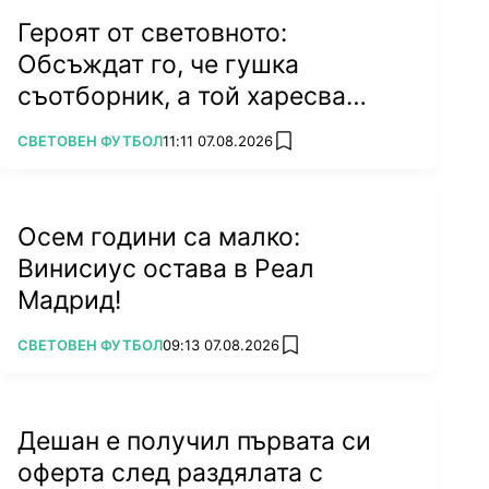
Героят от световното:
Обсъждат го, че гушка
съотборник, а той харесва
бившата на колега
ПОВЕЧЕ ОТ
СВЕТОВЕН ФУТБОЛ
11:11 07.08.2026
add favorites
Осем години са малко:
Винисиус остава в Реал
Мадрид!
ПОВЕЧЕ ОТ
СВЕТОВЕН ФУТБОЛ
09:13 07.08.2026
add favorites
Дешан е получил първата си
оферта след раздялата с