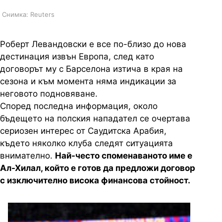
Снимка: Reuters
Роберт Левандовски е все по-близо до нова
дестинация извън Европа, след като
договорът му с Барселона изтича в края на
сезона и към момента няма индикации за
неговото подновяване.
Според последна информация, около
бъдещето на полския нападател се очертава
сериозен интерес от Саудитска Арабия,
където няколко клуба следят ситуацията
внимателно.
Най-често споменаваното име е
Ал-Хилал, който е готов да предложи договор
с изключително висока финансова стойност.