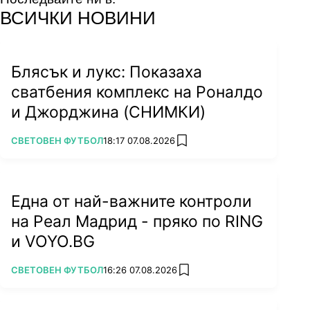
facebook
instagram
youtube
ВСИЧКИ НОВИНИ
Блясък и лукс: Показаха
сватбения комплекс на Роналдо
и Джорджина (СНИМКИ)
ПОВЕЧЕ ОТ
СВЕТОВЕН ФУТБОЛ
18:17 07.08.2026
add favorites
Една от най-важните контроли
на Реал Мадрид - пряко по RING
и VOYO.BG
ПОВЕЧЕ ОТ
СВЕТОВЕН ФУТБОЛ
16:26 07.08.2026
add favorites