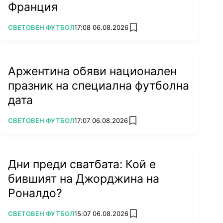
Франция
ПОВЕЧЕ ОТ
СВЕТОВЕН ФУТБОЛ
17:08 06.08.2026
add favorites
Аржентина обяви национален
празник на специална футболна
дата
ПОВЕЧЕ ОТ
СВЕТОВЕН ФУТБОЛ
17:07 06.08.2026
add favorites
Дни преди сватбата: Кой е
бившият на Джорджина на
Роналдо?
ПОВЕЧЕ ОТ
СВЕТОВЕН ФУТБОЛ
15:07 06.08.2026
add favorites