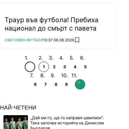
Траур във футбола! Пребиха
национал до смърт с павета
ПОВЕЧЕ ОТ
СВЕТОВЕН ФУТБОЛ
13:37 06.08.2026
add favorites
1
2
3
4
5
6
7
8
9
НАЙ-ЧЕТЕНИ
„Дай ми го, ще го направя шампион“:
Така започва историята на Денислав
Бърдаров