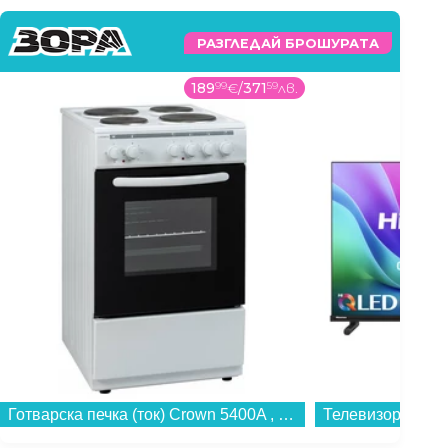
РАЗГЛЕДАЙ БРОШУРАТА
189
99
€
/
371
59
лв.
Готварска печка (ток) Crown 5400A , 4 ток , Бял...