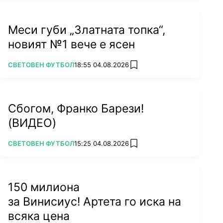
Меси губи „Златната топка“,
новият №1 вече е ясен
ПОВЕЧЕ ОТ
СВЕТОВЕН ФУТБОЛ
18:55 04.08.2026
add favorites
Сбогом, Франко Барези!
(ВИДЕО)
ПОВЕЧЕ ОТ
СВЕТОВЕН ФУТБОЛ
15:25 04.08.2026
add favorites
150 милиона
за Винисиус! Артета го иска на
всяка цена