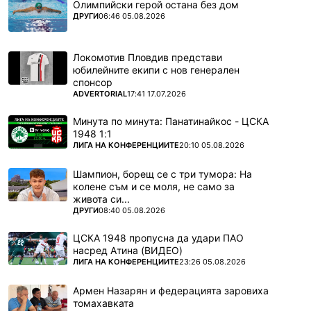
Олимпийски герой остана без дом
ПОВЕЧЕ ОТ
ДРУГИ
06:46 05.08.2026
Локомотив Пловдив представи
юбилейните екипи с нов генерален
спонсор
ПОВЕЧЕ ОТ
ADVERTORIAL
17:41 17.07.2026
Минута по минута: Панатинайкос - ЦСКА
1948 1:1
ПОВЕЧЕ ОТ
ЛИГА НА КОНФЕРЕНЦИИТЕ
20:10 05.08.2026
Шампион, борещ се с три тумора: На
колене съм и се моля, не само за
живота си...
ПОВЕЧЕ ОТ
ДРУГИ
08:40 05.08.2026
ЦСКА 1948 пропусна да удари ПАО
насред Атина (ВИДЕО)
ПОВЕЧЕ ОТ
ЛИГА НА КОНФЕРЕНЦИИТЕ
23:26 05.08.2026
Армен Назарян и федерацията заровиха
томахавката