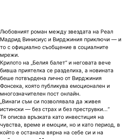
Любовният роман между звездата на Реал
Мадрид Винисиус и Вирджиния приключи — и
то с официално съобщение в социалните
мрежи.
Крилото на „Белия балет“ и неговата вече
бивша приятелка се разделиха, а новината
беше потвърдена лично от Вирджиния
Фонсека, която публикува емоционален и
многозначителен пост онлайн.
„Винаги съм си позволявала да живея
истински — без страх и без преструвки...“
Тя описва връзката като инвестиция на
чувства, време и емоции, но и като период, в
който е останала вярна на себе си и на