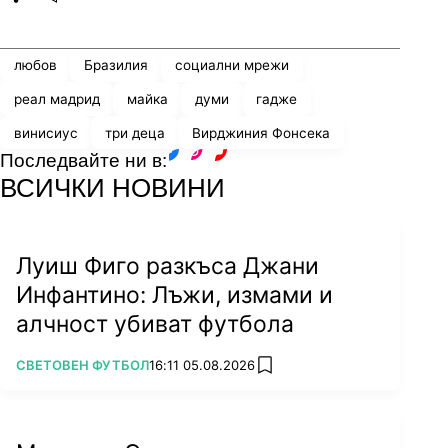
Share
save
любов
Бразилия
социални мрежи
реал мадрид
майка
думи
гадже
винисиус
три деца
Вирджиния Фонсека
Последвайте ни в:
facebook
instagram
youtube
ВСИЧКИ НОВИНИ
Луиш Фиго разкъса Джани
Инфантино: Лъжи, измами и
алчност убиват футбола
ПОВЕЧЕ ОТ
СВЕТОВЕН ФУТБОЛ
16:11 05.08.2026
add favorites