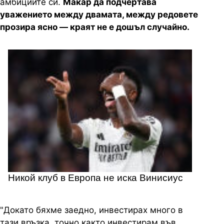
амбициите си.
Макар да подчертава
уважението между двамата, между редовете
прозира ясно — краят не е дошъл случайно.
Никой клуб в Европа не иска Винисиус
"Докато бяхме заедно, инвестирах много в
тази връзка, точно както инвестирам във