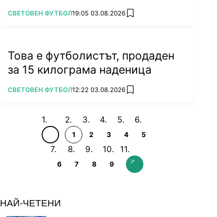
ПОВЕЧЕ ОТ
СВЕТОВЕН ФУТБОЛ
19:05 03.08.2026
add favorites
Това е футболистът, продаден
за 15 килограма наденица
ПОВЕЧЕ ОТ
СВЕТОВЕН ФУТБОЛ
12:22 03.08.2026
add favorites
1
2
3
4
5
6
7
8
9
НАЙ-ЧЕТЕНИ