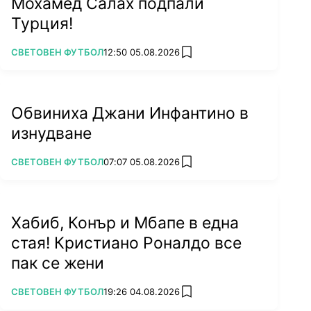
Мохамед Салах подпали
Турция!
ПОВЕЧЕ ОТ
СВЕТОВЕН ФУТБОЛ
12:50 05.08.2026
add favorites
Обвиниха Джани Инфантино в
изнудване
ПОВЕЧЕ ОТ
СВЕТОВЕН ФУТБОЛ
07:07 05.08.2026
add favorites
Хабиб, Конър и Мбапе в една
стая! Кристиано Роналдо все
пак се жени
ПОВЕЧЕ ОТ
СВЕТОВЕН ФУТБОЛ
19:26 04.08.2026
add favorites