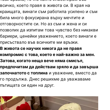
всичко, което правя в живота си. В края на
краищата, винаги съм работила усилено и съм
била много фокусирана върху мечтите и
отговорностите си. Но аз съм и жена и си
позволих да изпитам това чувство без никакви
бариери, ценейки уважението, което винаги е
присъствало във всичките ми връзки.
В живота се научих никога да не правя
компромис с това, което е най-важно за мен.
Затова, когато нещо вече няма смисъл,
предпочитам да действам зряло и да завърша
започнатото с топлина
и уважение, вместо да
го продължа. Днес решихме да уважаваме
пътищата си един на друг.