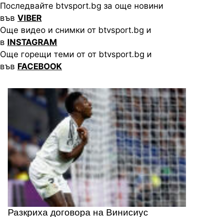
Последвайте btvsport.bg за още новини
във
VIBER
Още видео и снимки от btvsport.bg и
в
INSTAGRAM
Още горещи теми от от btvsport.bg и
във
FACEBOOK
Разкриха договора на Винисиус