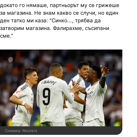
докато го нямаше, партньорът му се грижеше
за магазина. Не знам какво се случи, но един
ден татко ми каза: "Синко..., трябва да
затворим магазина. Фалирахме, съсипани
сме."
Снимка: Reuters