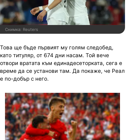
Снимка: Reuters
Това ще бъде първият му голям следобед,
като титуляр, от 674 дни насам. Той вече
отвори вратата към единадесеторката, сега е
време да се установи там. Да покаже, че Реал
е по-добър с него.