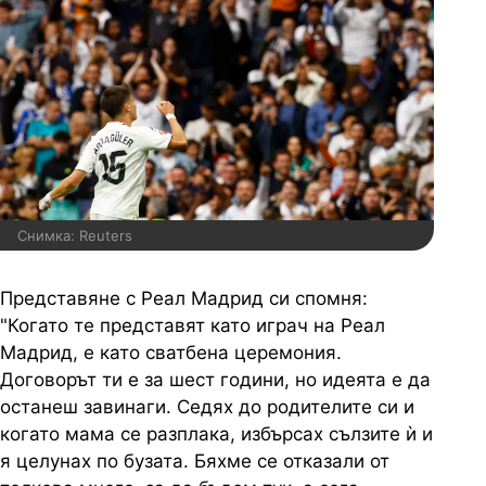
Снимка: Reuters
Представяне с Реал Мадрид си спомня:
"Когато те представят като играч на Реал
Мадрид, е като сватбена церемония.
Договорът ти е за шест години, но идеята е да
останеш завинаги. Седях до родителите си и
когато мама се разплака, избърсах сълзите ѝ и
я целунах по бузата. Бяхме се отказали от