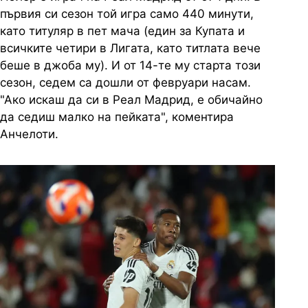
първия си сезон той игра само 440 минути,
като титуляр в пет мача (един за Купата и
всичките четири в Лигата, като титлата вече
беше в джоба му). И от 14-те му старта този
сезон, седем са дошли от февруари насам.
"Ако искаш да си в Реал Мадрид, е обичайно
да седиш малко на пейката", коментира
Анчелоти.