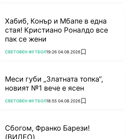
Хабиб, Конър и Мбапе в една
стая! Кристиано Роналдо все
пак се жени
ПОВЕЧЕ ОТ
СВЕТОВЕН ФУТБОЛ
19:26 04.08.2026
add favorites
Меси губи „Златната топка“,
новият №1 вече е ясен
ПОВЕЧЕ ОТ
СВЕТОВЕН ФУТБОЛ
18:55 04.08.2026
add favorites
Сбогом, Франко Барези!
(ВИДЕО)