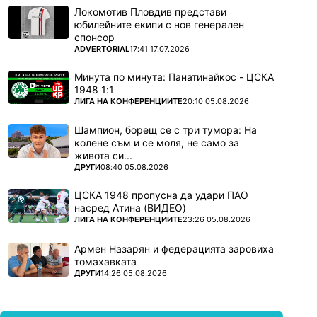
Локомотив Пловдив представи
юбилейните екипи с нов генерален
спонсор
ПОВЕЧЕ ОТ
ADVERTORIAL
17:41 17.07.2026
Минута по минута: Панатинайкос - ЦСКА
1948 1:1
ПОВЕЧЕ ОТ
ЛИГА НА КОНФЕРЕНЦИИТЕ
20:10 05.08.2026
Шампион, борещ се с три тумора: На
колене съм и се моля, не само за
живота си...
ПОВЕЧЕ ОТ
ДРУГИ
08:40 05.08.2026
ЦСКА 1948 пропусна да удари ПАО
насред Атина (ВИДЕО)
ПОВЕЧЕ ОТ
ЛИГА НА КОНФЕРЕНЦИИТЕ
23:26 05.08.2026
Армен Назарян и федерацията заровиха
томахавката
ПОВЕЧЕ ОТ
ДРУГИ
14:26 05.08.2026