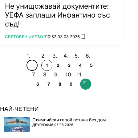
Не унищожавай документите:
УЕФА заплаши Инфантино със
съд!
ПОВЕЧЕ ОТ
СВЕТОВЕН ФУТБОЛ
10:52 03.08.2026
add favorites
1
2
3
4
5
6
7
8
9
НАЙ-ЧЕТЕНИ
Олимпийски герой остана без дом
ПОВЕЧЕ ОТ
ДРУГИ
06:46 05.08.2026