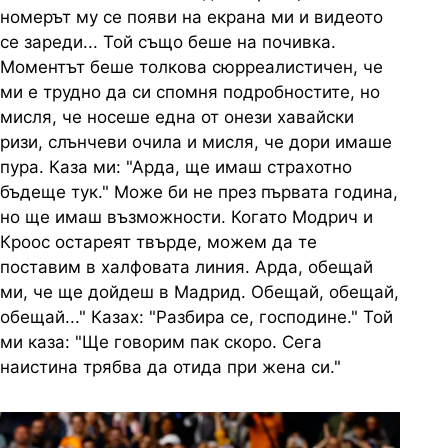
номерът му се появи на екрана ми и видеото
се зареди... Той също беше на почивка.
Моментът беше толкова сюрреалистичен, че
ми е трудно да си спомня подробностите, но
мисля, че носеше една от онези хавайски
ризи, слънчеви очила и мисля, че дори имаше
пура. Каза ми: "Арда, ще имаш страхотно
бъдеще тук." Може би не през първата година,
но ще имаш възможности. Когато Модрич и
Кроос остареят твърде, можем да те
поставим в халфовата линия. Арда, обещай
ми, че ще дойдеш в Мадрид. Обещай, обещай,
обещай..." Казах: "Разбира се, господине." Той
ми каза: "Ще говорим пак скоро. Сега
наистина трябва да отида при жена си."