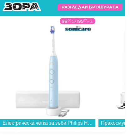
РАЗГЛЕДАЙ БРОШУРАТА
599
99
€
/
1173
48
лв.
Прахосмукачка робот Xiaomi BHR07WFEU 5 Pro...