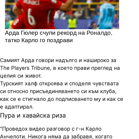
Арда Гюлер счупи рекорд на Роналдо,
татко Карло го поздрави
Самият Арда говори надълго и нашироко за
The Players Tribune, в което прави преглед на
целия си живот.
Турският халф откроява и споделя чувствата
си относно присъединяването си към клуба,
как се е стигнало до подписването му и как се
е адаптирал.
Пура и хавайска риза
"Проведох видео разговор с г-н Карло
Анчелоти. Никога няма да забравя, когато