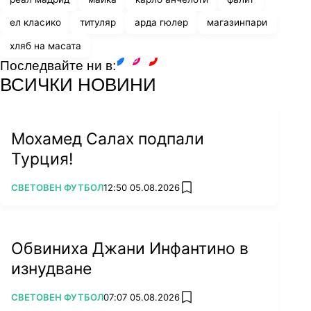
ел класико
титуляр
арда гюлер
магазинпари
хляб на масата
Последвайте ни в:
facebook
instagram
youtube
ВСИЧКИ НОВИНИ
Мохамед Салах подпали
Турция!
ПОВЕЧЕ ОТ
СВЕТОВЕН ФУТБОЛ
12:50 05.08.2026
add favorites
Обвиниха Джани Инфантино в
изнудване
ПОВЕЧЕ ОТ
СВЕТОВЕН ФУТБОЛ
07:07 05.08.2026
add favorites