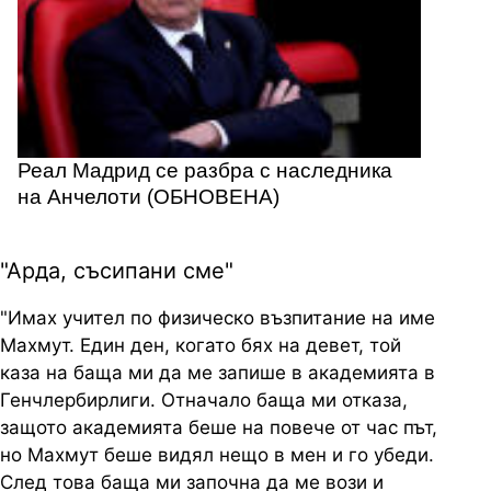
Реал Мадрид се разбра с наследника
на Анчелоти (ОБНОВЕНА)
"Арда, съсипани сме"
"Имах учител по физическо възпитание на име
Махмут. Един ден, когато бях на девет, той
каза на баща ми да ме запише в академията в
Генчлербирлиги. Отначало баща ми отказа,
защото академията беше на повече от час път,
но Махмут беше видял нещо в мен и го убеди.
След това баща ми започна да ме вози и