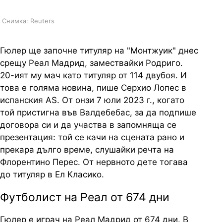
Снимка: Reuters
Гюлер ще започне титуляр на "Монтжуик" днес
срещу Реал Мадрид, замествайки Родриго.
20-ият му мач като титуляр от 114 двубоя. И
това е голяма новина, пише Серхио Лопес в
испанския AS. От онзи 7 юли 2023 г., когато
той пристигна във Валдебебас, за да подпише
договора си и да участва в запомняща се
презентация: той се качи на сцената рано и
прекара дълго време, слушайки речта на
Флорентино Перес. От нервното дете тогава
до титуляр в Ел Класико.
Футболист на Реал от 674 дни
Гюлер е играч на Реал Мадрид от 674 дни. В