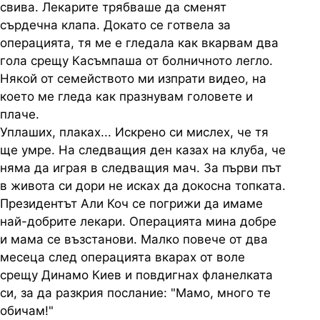
свива. Лекарите трябваше да сменят
сърдечна клапа. Докато се готвела за
операцията, тя ме е гледала как вкарвам два
гола срещу Касъмпаша от болничното легло.
Някой от семейството ми изпрати видео, на
което ме гледа как празнувам головете и
плаче.
Уплаших, плаках... Искрено си мислех, че тя
ще умре. На следващия ден казах на клуба, че
няма да играя в следващия мач. За първи път
в живота си дори не исках да докосна топката.
Президентът Али Коч се погрижи да имаме
най-добрите лекари. Операцията мина добре
и мама се възстанови. Малко повече от два
месеца след операцията вкарах от воле
срещу Динамо Киев и повдигнах фланелката
си, за да разкрия послание: "Мамо, много те
обичам!"