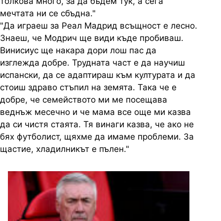
толкова много, за да бъдем тук, а сега
мечтата ни се сбъдна."
"Да играеш за Реал Мадрид всъщност е лесно.
Знаеш, че Модрич ще види къде пробиваш.
Винисиус ще накара дори лош пас да
изглежда добре. Трудната част е да научиш
испански, да се адаптираш към културата и да
стоиш здраво стъпил на земята. Така че е
добре, че семейството ми ме посещава
веднъж месечно и че мама все още ми казва
да си чистя стаята. Тя винаги казва, че ако не
бях футболист, щяхме да имаме проблеми. За
щастие, хладилникът е пълен."