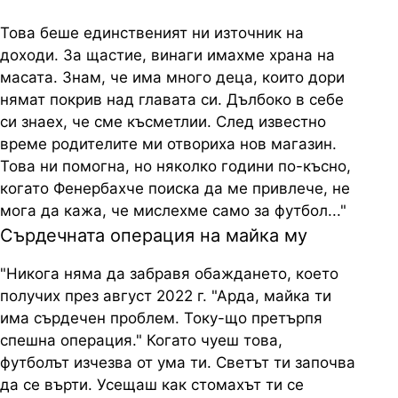
Това беше единственият ни източник на
доходи. За щастие, винаги имахме храна на
масата. Знам, че има много деца, които дори
нямат покрив над главата си. Дълбоко в себе
си знаех, че сме късметлии. След известно
време родителите ми отвориха нов магазин.
Това ни помогна, но няколко години по-късно,
когато Фенербахче поиска да ме привлече, не
мога да кажа, че мислехме само за футбол..."
Сърдечната операция на майка му
"Никога няма да забравя обаждането, което
получих през август 2022 г. "Арда, майка ти
има сърдечен проблем. Току-що претърпя
спешна операция." Когато чуеш това,
футболът изчезва от ума ти. Светът ти започва
да се върти. Усещаш как стомахът ти се