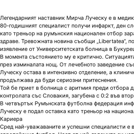
Легендарният наставник Мирча Луческу е в медик
80-годишният специалист получи инфаркт, ден сле
като треньор на румънския национален отбор за
здраве. Тревожната новина съобщи „Libertatea“, п
изявление от Университетската болница в Букуре
В момента състоянието му е критично. Ситуацият
през изминалата нощ. От лечебното заведение съ
Луческу остава в интензивно отделение, а клинич
продължава да буди сериозни притеснения.
Той бе приет в болница с аритмия преди отбора д
контролата със Словакия, загубена с 0:2 във втор
В четвъртък Румънската футболна федерация инф
Луческу е подал оставка като треньор на национа
Кариера
Сред най-уважаваните и успешни специалисти е в