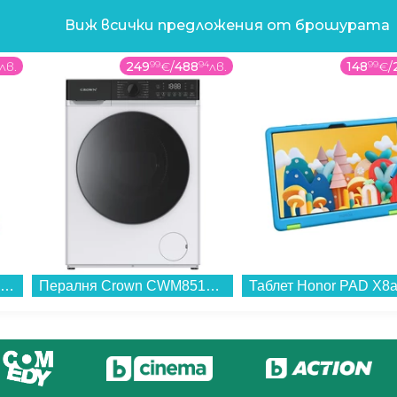
Виж всички предложения от брошурата
лв.
249
99
€
/
488
94
лв.
148
99
€
/
Прахосмукачка Karcher WD 3 V-17/4/20 (16281270/16281300)...
Пералня Crown CWM8512JW , 1200 об./мин., 8.00 kg, A , Бял...