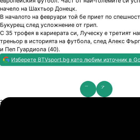
европейския футбол. Част от най-големите си усп
начело на Шахтьор Донецк.
В началото на февруари той бе приет по спешност
Букурещ след усложнение от грип.
С 35 трофея в кариерата си, Луческу е третият н
треньор в историята на футбола, след Алекс Фър
и Пеп Гуардиола (40).
Изберете BTVsport.bg като любим източник в Go
Шампионска лига: 2nd Qualifying Round
21.07.2026
19:00
2
0
Арарат-Армениа
Ш
21.07.2026
19:00