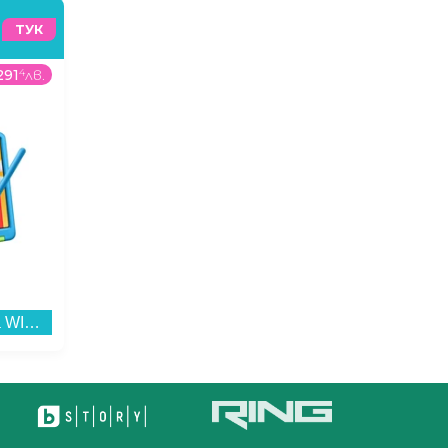
ТУК
291
4
лв.
339
99
€
/
664
97
лв.
369
99
Таблет Honor PAD X8a WIFI 128/4 KIDS EDITION , 128 GB, 4 GB...
Готварска печка (ток) AMICA 507CE2.30EHDSM , Керамични...