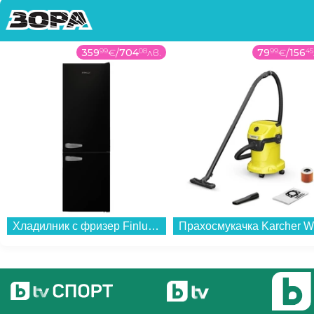
359
99
€
/
704
08
лв.
79
99
€
/
156
45
Хладилник с фризер Finlux FXCA 31330 BLE RETRO , 268 l, E , Статична , Черен...