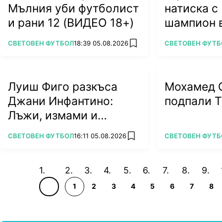
Мълния уби футболист
натиска 
и рани 12 (ВИДЕО 18+)
шампион 
(ВИДЕО)
ПОВЕЧЕ ОТ
ПОВЕЧЕ ОТ
СВЕТОВЕН ФУТБОЛ
18:39 05.08.2026
СВЕТОВЕН ФУТБ
add favorites
Луиш Фиго разкъса
Мохамед 
Джани Инфантино:
подпали Т
Лъжи, измами и
алчност убиват
ПОВЕЧЕ ОТ
ПОВЕЧЕ ОТ
СВЕТОВЕН ФУТБОЛ
16:11 05.08.2026
СВЕТОВЕН ФУТБ
add favorites
футбола
1
2
3
4
5
6
7
8