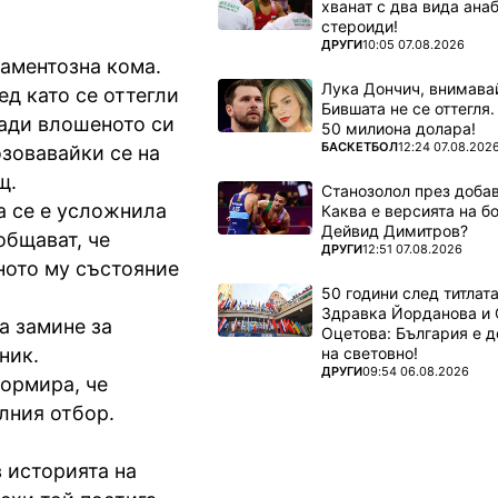
хванат с два вида ана
стероиди!
ПОВЕЧЕ ОТ
ДРУГИ
10:05 07.08.2026
аментозна кома.
Лука Дончич, внимава
д като се оттегли
Бившата не се оттегля.
ради влошеното си
50 милиона долара!
ПОВЕЧЕ ОТ
БАСКЕТБОЛ
12:24 07.08.202
озовавайки се на
щ.
Станозолол през доба
а се е усложнила
Каква е версията на б
Дейвид Димитров?
общават, че
ПОВЕЧЕ ОТ
ДРУГИ
12:51 07.08.2026
ното му състояние
50 години след титлата
Здравка Йорданова и 
а замине за
Оцетова: България е 
на световно!
ник.
ПОВЕЧЕ ОТ
ДРУГИ
09:54 06.08.2026
ормира, че
лния отбор.
 историята на