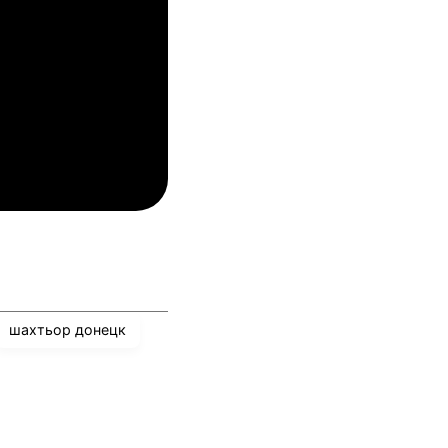
упс
Спарта Прага
04.08.2026
03:00
лован Братислава
ТБС
04.08.2026
03:00
инкълн Ред Импс
Унион Сент-Гильойсе
шахтьор донецк