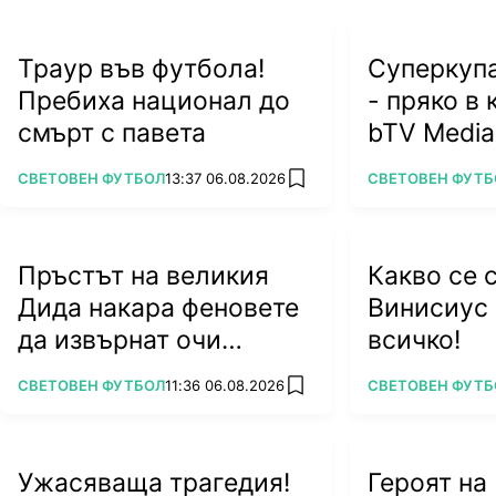
Траур във футбола!
Суперкупа
Пребиха национал до
- пряко в 
смърт с павета
bTV Media
ПОВЕЧЕ ОТ
ПОВЕЧЕ ОТ
СВЕТОВЕН ФУТБОЛ
13:37 06.08.2026
СВЕТОВЕН ФУТБ
add favorites
Пръстът на великия
Какво се 
Дида накара феновете
Винисиус 
да извърнат очи
всичко!
(ВИДЕО)
ПОВЕЧЕ ОТ
ПОВЕЧЕ ОТ
СВЕТОВЕН ФУТБОЛ
11:36 06.08.2026
СВЕТОВЕН ФУТБ
add favorites
Ужасяваща трагедия!
Героят на