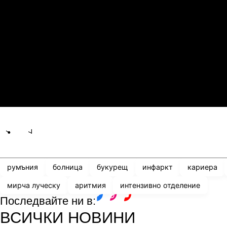
1
0
Сабах Баку
К
21.07.2026
19:00
0
2
Сабуртало
С
21.07.2026
19:00
3
0
Мджельби
Л
Share
save
румъния
болница
букурещ
инфаркт
кариера
мирча луческу
аритмия
интензивно отделение
Последвайте ни в:
facebook
instagram
youtube
ВСИЧКИ НОВИНИ