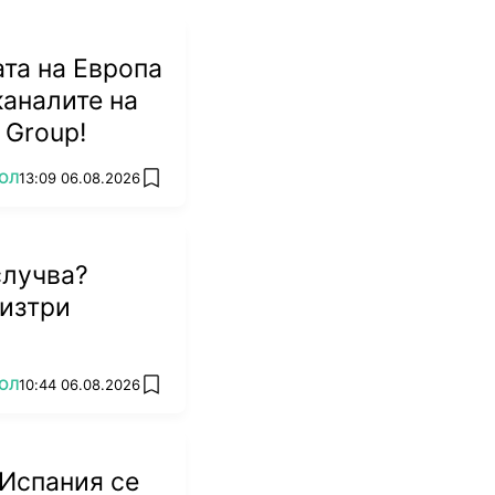
та на Европа
каналите на
 Group!
ОЛ
13:09 06.08.2026
add favorites
случва?
изтри
ОЛ
10:44 06.08.2026
add favorites
 Испания се