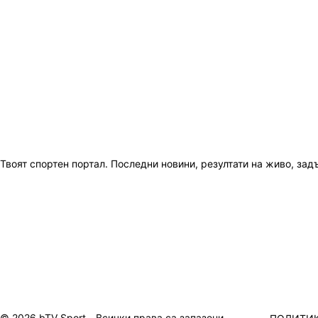
Твоят спортен портал. Последни новини, резултати на живо, зад
© 2026 bTV Sport - Всички права са запазени