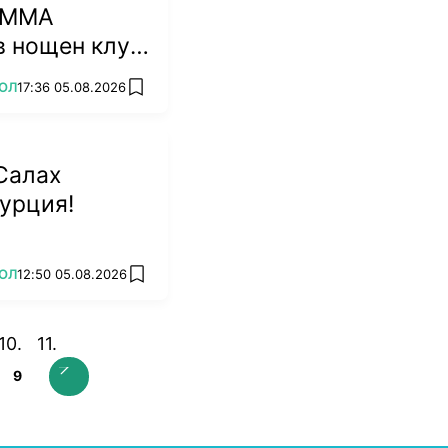
с ММА
в нощен клуб
ОЛ
17:36 05.08.2026
add favorites
Салах
урция!
ОЛ
12:50 05.08.2026
add favorites
9