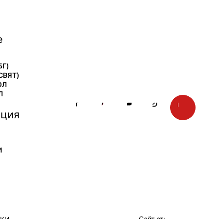
е
БГ)
СВЯТ)
ОЛ
Л
ция
И
Сайт от: