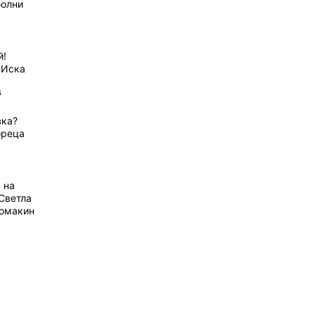
болни
й!
 Иска
6
вка?
ореца
 на
Светла
домакин