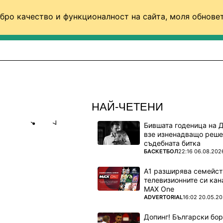
бро качество и функционалност на сайта, моля обновет
ФУТБОЛ (СВЯТ)
БАСКЕТБОЛ
ВОЛЕЙБОЛ
НАЙ-ЧЕТЕНИ
Бившата годеница на 
Share
save
взе изненадващо реше
съдебната битка
ПОВЕЧЕ ОТ
БАСКЕТБОЛ
22:16 06.08.202
А1 разширява семейст
телевизионните си кан
MAX One
ПОВЕЧЕ ОТ
ADVERTORIAL
16:02 20.05.2
Допинг! Български бо