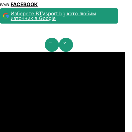
във
FACEBOOK
Изберете BTVsport.bg като любим
източник в Google
мпионска лига: 2nd Qualifying Round
Ша
07.2026
19:00
04.
Арарат-Армениа
Шамрок Роувърс
07.2026
19:00
04.
Сабах Баку
Купс