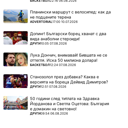
ПОВЕЧЕ ОТ
БАСКЕТБОЛ
22:16 06.08.2026
Планински маршрут с велосипед: как да
не подцените терена
ПОВЕЧЕ ОТ
ADVERTORIAL
17:00 10.07.2026
Допинг! Български борец хванат с два
вида анаболни стероиди!
ПОВЕЧЕ ОТ
ДРУГИ
10:05 07.08.2026
Лука Дончич, внимавай! Бившата не се
оттегля. Иска 50 милиона долара!
ПОВЕЧЕ ОТ
БАСКЕТБОЛ
12:24 07.08.2026
Станозолол през добавка? Каква е
версията на бореца Дейвид Димитров?
ПОВЕЧЕ ОТ
ДРУГИ
12:51 07.08.2026
50 години след титлата на Здравка
Йорданова и Светла Оцетова: България
е домакин на световно!
ПОВЕЧЕ ОТ
ДРУГИ
09:54 06.08.2026