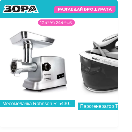
РАЗГЛЕДАЙ БРОШУРАТА
124
99
€
/
244
46
лв.
139
9
Месомелачка Rohnson R-5430...
Парогенератор Tefal SV