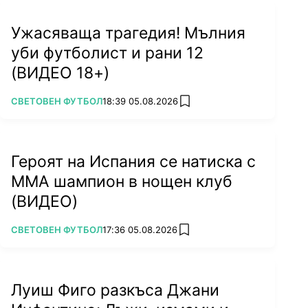
Ужасяваща трагедия! Мълния
уби футболист и рани 12
(ВИДЕО 18+)
ПОВЕЧЕ ОТ
СВЕТОВЕН ФУТБОЛ
18:39 05.08.2026
add favorites
Героят на Испания се натиска с
ММА шампион в нощен клуб
(ВИДЕО)
ПОВЕЧЕ ОТ
СВЕТОВЕН ФУТБОЛ
17:36 05.08.2026
add favorites
Луиш Фиго разкъса Джани