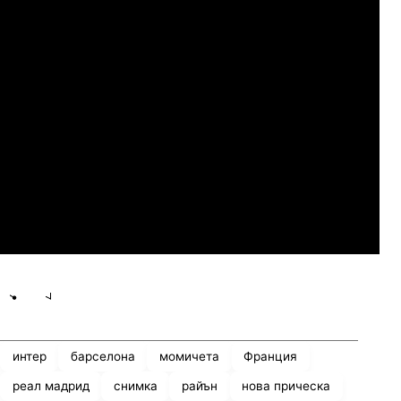
07.2026
19:00
04.
Сабуртало
Слован Братислава
07.2026
19:00
04.
Мджельби
Линкълн Ред Импс
Share
save
интер
барселона
момичета
Франция
реал мадрид
снимка
райън
нова прическа