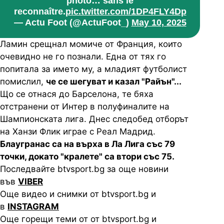
photo… sans le
reconnaître.
pic.twitter.com/1DP4FLY4Dp
— Actu Foot (@ActuFoot_)
May 10, 2025
Ламин срещнал момиче от Франция, които
очевидно не го познали. Една от тях го
попитала за името му, а младият футболист
помислил,
че се шегуват и казал "Райън"...
Що се отнася до Барселона, те бяха
отстранени от Интер в полуфиналите на
Шампионската лига. Днес следобед отборът
на Ханзи Флик играе с Реал Мадрид.
Блаугранас са на върха в Ла Лига със 79
точки, докато "кралете" са втори със 75.
Последвайте btvsport.bg за още новини
във
VIBER
Още видео и снимки от btvsport.bg и
в
INSTAGRAM
Още горещи теми от от btvsport.bg и