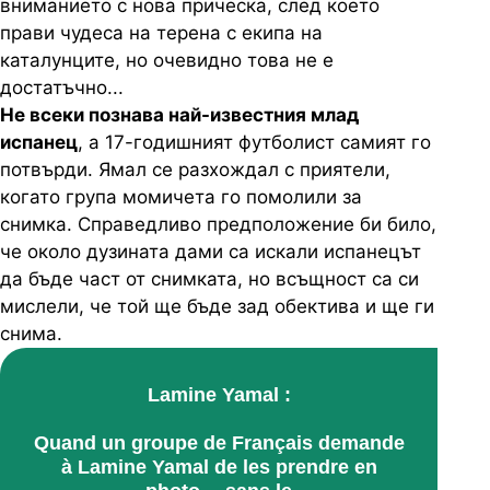
вниманието с нова прическа, след което
прави чудеса на терена с екипа на
каталунците, но очевидно това не е
достатъчно...
Не всеки познава най-известния млад
испанец
, а 17-годишният футболист самият го
потвърди. Ямал се разхождал с приятели,
когато група момичета го помолили за
снимка. Справедливо предположение би било,
че около дузината дами са искали испанецът
да бъде част от снимката, но всъщност са си
мислели, че той ще бъде зад обектива и ще ги
снима.
Lamine Yamal :
Quand un groupe de Français demande
à Lamine Yamal de les prendre en