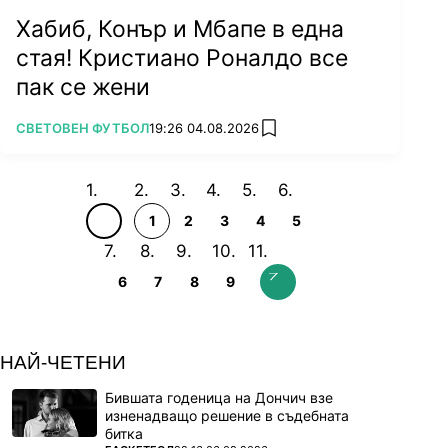
Хабиб, Конър и Мбапе в една
стая! Кристиано Роналдо все
пак се жени
ПОВЕЧЕ ОТ
СВЕТОВЕН ФУТБОЛ
19:26 04.08.2026
add favorites
1
2
3
4
5
6
7
8
9
НАЙ-ЧЕТЕНИ
Бившата годеница на Дончич взе
изненадващо решение в съдебната
битка