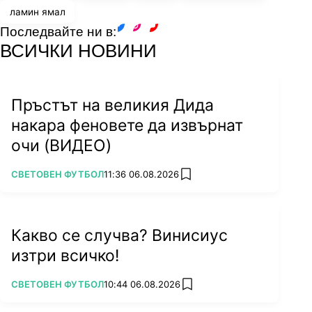
ламин ямал
Последвайте ни в:
facebook
instagram
youtube
ВСИЧКИ НОВИНИ
Пръстът на великия Дида
накара феновете да извърнат
очи (ВИДЕО)
ПОВЕЧЕ ОТ
СВЕТОВЕН ФУТБОЛ
11:36 06.08.2026
add favorites
Какво се случва? Винисиус
изтри всичко!
ПОВЕЧЕ ОТ
СВЕТОВЕН ФУТБОЛ
10:44 06.08.2026
add favorites