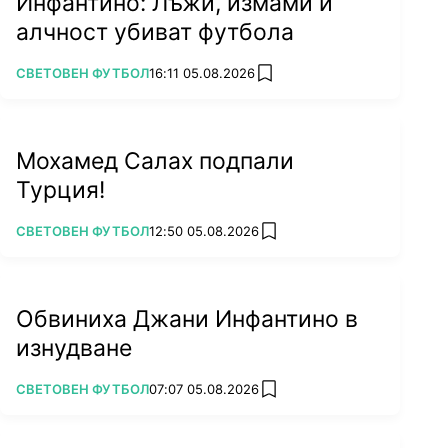
Инфантино: Лъжи, измами и
алчност убиват футбола
ПОВЕЧЕ ОТ
СВЕТОВЕН ФУТБОЛ
16:11 05.08.2026
add favorites
Мохамед Салах подпали
Турция!
ПОВЕЧЕ ОТ
СВЕТОВЕН ФУТБОЛ
12:50 05.08.2026
add favorites
Обвиниха Джани Инфантино в
изнудване
ПОВЕЧЕ ОТ
СВЕТОВЕН ФУТБОЛ
07:07 05.08.2026
add favorites