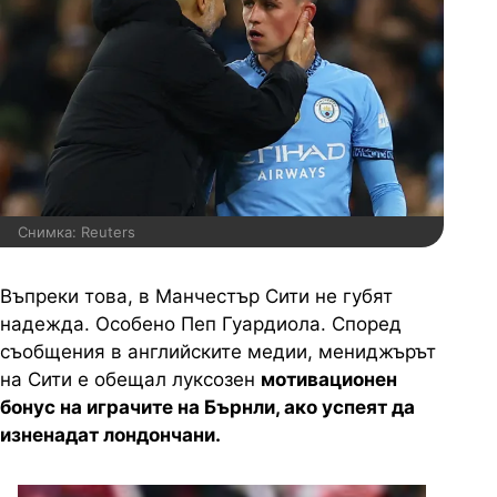
Снимка: Reuters
Въпреки това, в Манчестър Сити не губят
надежда. Особено Пеп Гуардиола. Според
съобщения в английските медии, мениджърът
на Сити е обещал луксозен
мотивационен
бонус на играчите на Бърнли, ако успеят да
изненадат лондончани.