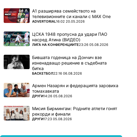
А1 разширява семейството на
телевизионните си канали с MAX One
ПОВЕЧЕ ОТ
ADVERTORIAL
16:02 20.05.2026
ЦСКА 1948 пропусна да удари ПАО
насред Атина (ВИДЕО)
ПОВЕЧЕ ОТ
ЛИГА НА КОНФЕРЕНЦИИТЕ
23:26 05.08.2026
Бившата годеница на Дончич взе
изненадващо решение в съдебната
битка
ПОВЕЧЕ ОТ
БАСКЕТБОЛ
22:16 06.08.2026
Армен Назарян и федерацията заровиха
томахавката
ПОВЕЧЕ ОТ
ДРУГИ
14:26 05.08.2026
Мисия Бирмингам: Родните атлети гонят
рекорди и финали
ПОВЕЧЕ ОТ
ДРУГИ
17:23 05.08.2026