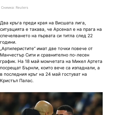
Снимка: Reuters
Два кръга преди края на Висшата лига,
ситуацията е такава, че Арсенал е на прага на
спечелването на първата си титла след 22
години.
„Артилеристите“ имат две точки повече от
Манчестър Сити и сравнително по-лесен
график. На 18 май момчетата на Микел Артета
посрещат Бърнли, които вече са изпаднали, а
в последния кръг на 24 май гостуват на
Кристъл Палас.