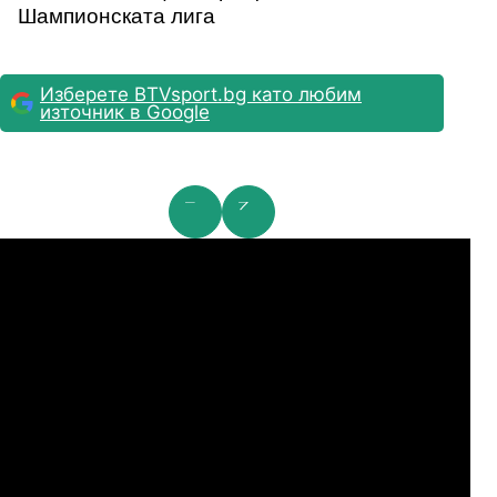
Шампионската лига
Изберете BTVsport.bg като любим
източник в Google
мпионска лига: 2nd Qualifying Round
Ша
07.2026
19:00
04.
Арарат-Армениа
Шамрок Роувърс
07.2026
19:00
04.
Сабах Баку