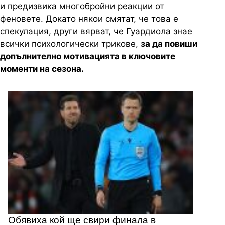
и предизвика многобройни реакции от
феновете. Докато някои смятат, че това е
спекулация, други вярват, че Гуардиола знае
всички психологически трикове,
за да повиши
допълнително мотивацията в ключовите
моменти на сезона.
Обявиха кой ще свири финала в