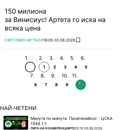
150 милиона
за Винисиус! Артета го иска на
всяка цена
ПОВЕЧЕ ОТ
СВЕТОВЕН ФУТБОЛ
19:05 03.08.2026
add favorites
1
2
3
4
5
6
7
8
9
НАЙ-ЧЕТЕНИ
Минута по минута: Панатинайкос - ЦСКА
1948 1:1
ПОВЕЧЕ ОТ
ЛИГА НА КОНФЕРЕНЦИИТЕ
20:10 05.08.2026