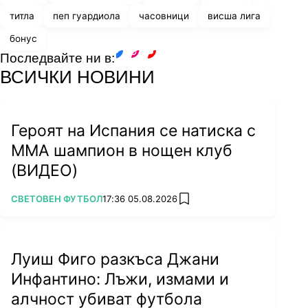
титла
пеп гуардиола
часовници
висша лига
бонус
Последвайте ни в:
facebook
instagram
youtube
ВСИЧКИ НОВИНИ
Героят на Испания се натиска с
ММА шампион в нощен клуб
(ВИДЕО)
ПОВЕЧЕ ОТ
СВЕТОВЕН ФУТБОЛ
17:36 05.08.2026
add favorites
Луиш Фиго разкъса Джани
Инфантино: Лъжи, измами и
алчност убиват футбола