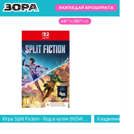
РАЗГЛЕДАЙ БРОШУРАТА
49
00
€
/
95
84
лв.
Игра Split Fiction - Код в кутия (NSW2)...