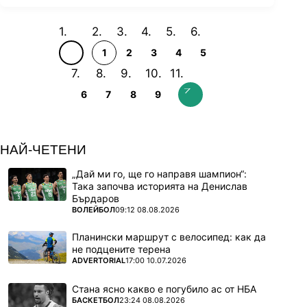
1
2
3
4
5
6
7
8
9
НАЙ-ЧЕТЕНИ
„Дай ми го, ще го направя шампион“:
Така започва историята на Денислав
Бърдаров
ПОВЕЧЕ ОТ
ВОЛЕЙБОЛ
09:12 08.08.2026
Планински маршрут с велосипед: как да
не подцените терена
ПОВЕЧЕ ОТ
ADVERTORIAL
17:00 10.07.2026
Стана ясно какво е погубило ас от НБА
ПОВЕЧЕ ОТ
БАСКЕТБОЛ
23:24 08.08.2026