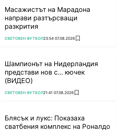
Масажистът на Марадона
направи разтърсващи
разкрития
ПОВЕЧЕ ОТ
СВЕТОВЕН ФУТБОЛ
23:54 07.08.2026
add favorites
Шампионът на Нидерландия
представи нов с... кючек
(ВИДЕО)
ПОВЕЧЕ ОТ
СВЕТОВЕН ФУТБОЛ
21:41 07.08.2026
add favorites
Блясък и лукс: Показаха
сватбения комплекс на Роналдо