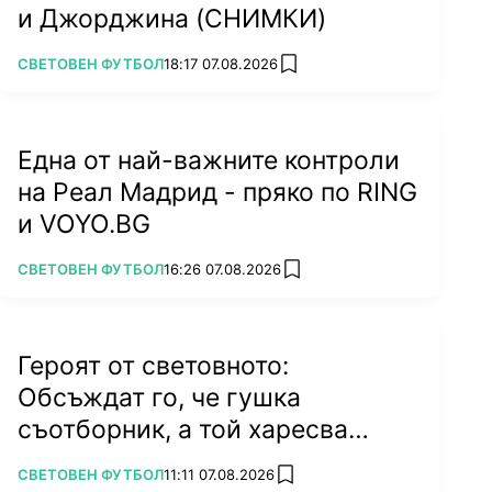
и Джорджина (СНИМКИ)
ПОВЕЧЕ ОТ
СВЕТОВЕН ФУТБОЛ
18:17 07.08.2026
add favorites
Една от най-важните контроли
на Реал Мадрид - пряко по RING
и VOYO.BG
ПОВЕЧЕ ОТ
СВЕТОВЕН ФУТБОЛ
16:26 07.08.2026
add favorites
Героят от световното:
Обсъждат го, че гушка
съотборник, а той харесва
бившата на колега
ПОВЕЧЕ ОТ
СВЕТОВЕН ФУТБОЛ
11:11 07.08.2026
add favorites