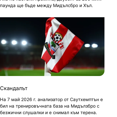
паунда ще бъде между Мидълсбро и Хъл.
Скандалът
На 7 май 2026 г. анализатор от Саутхемптън е
бил на тренировъчната база на Мидълзбро с
безжични слушалки и е снимал към терена.