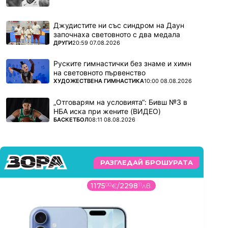
Джудистите ни със синдром на Даун
започнаха световното с два медала
ПОВЕЧЕ ОТ
ДРУГИ
20:59 07.08.2026
Руските гимнастички без знаме и химн
на световното първенство
ПОВЕЧЕ ОТ
ХУДОЖЕСТВЕНА ГИМНАСТИКА
10:00 08.08.2026
„Отговарям на условията“: Бивш №3 в
НБА иска при жените (ВИДЕО)
ПОВЕЧЕ ОТ
БАСКЕТБОЛ
08:11 08.08.2026
РАЗГЛЕДАЙ БРОШУРАТА
1175
00
€
/
2298
11
лв.