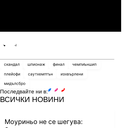
Мджельби
Линкълн Ред Импс
Share
save
скандал
шпионаж
финал
чемпиъншип
плейофи
саутхемптън
изхвърлени
мидълсбро
Последвайте ни в:
facebook
instagram
youtube
ВСИЧКИ НОВИНИ
Моуриньо не се шегува: