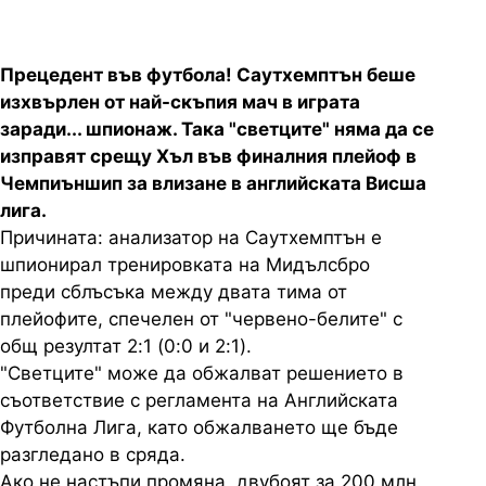
Прецедент във футбола! Саутхемптън беше
изхвърлен от най-скъпия мач в играта
заради... шпионаж. Така "светците" няма да се
изправят срещу Хъл във финалния плейоф в
Чемпиъншип за влизане в английската Висша
лига.
Причината: анализатор на Саутхемптън е
шпионирал тренировката на Мидълсбро
преди сблъсъка между двата тима от
плейофите, спечелен от "червено-белите" с
общ резултат 2:1 (0:0 и 2:1).
"Светците" може да обжалват решението в
съответствие с регламента на Английската
Футболна Лига, като обжалването ще бъде
разгледано в сряда.
Ако не настъпи промяна, двубоят за 200 млн.