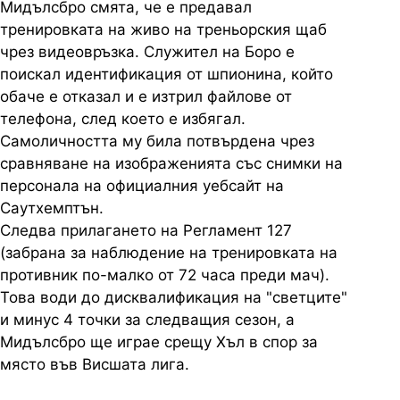
Мидълсбро смята, че е предавал
тренировката на живо на треньорския щаб
чрез видеовръзка. Служител на Боро е
поискал идентификация от шпионина, който
обаче е отказал и е изтрил файлове от
телефона, след което е избягал.
Самоличността му била потвърдена чрез
сравняване на изображенията със снимки на
персонала на официалния уебсайт на
Саутхемптън.
Следва прилагането на Регламент 127
(забрана за наблюдение на тренировката на
противник по-малко от 72 часа преди мач).
Това води до дисквалификация на "светците"
и минус 4 точки за следващия сезон, а
Мидълсбро ще играе срещу Хъл в спор за
място във Висшата лига.