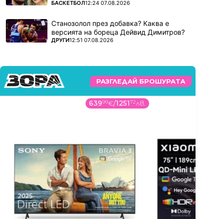
ПОВЕЧЕ ОТ
БАСКЕТБОЛ
12:24 07.08.2026
Станозолол през добавка? Каква е
версията на бореца Дейвид Димитров?
ПОВЕЧЕ ОТ
ДРУГИ
12:51 07.08.2026
РАЗГЛЕДАЙ БРОШУРАТА
639
99
€
/
1251
72
лв.