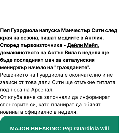
Пеп Гуардиола напуска Манчестър Сити след
края на сезона, пишат медиите в Англия.
Според първоизточника -
Дейли Мейл
,
домакинството на Астън Вила в неделя ще
бъде последният мач за каталунския
мениджър начело на "гражданите".
Решението на Гуардиола е окончателно и не
зависи от това дали Сити ще отмъкне титлата
под носа на Арсенал.
От клуба вече са започнали да информират
спонсорите си, като планират да обявят
новината официално в неделя.
MAJOR BREAKING: Pep Guardiola will