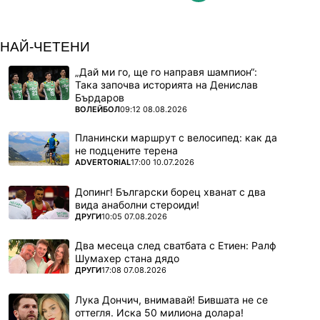
НАЙ-ЧЕТЕНИ
„Дай ми го, ще го направя шампион“:
Така започва историята на Денислав
Бърдаров
ПОВЕЧЕ ОТ
ВОЛЕЙБОЛ
09:12 08.08.2026
Планински маршрут с велосипед: как да
не подцените терена
ПОВЕЧЕ ОТ
ADVERTORIAL
17:00 10.07.2026
Допинг! Български борец хванат с два
вида анаболни стероиди!
ПОВЕЧЕ ОТ
ДРУГИ
10:05 07.08.2026
Два месеца след сватбата с Етиен: Ралф
Шумахер стана дядо
ПОВЕЧЕ ОТ
ДРУГИ
17:08 07.08.2026
Лука Дончич, внимавай! Бившата не се
оттегля. Иска 50 милиона долара!