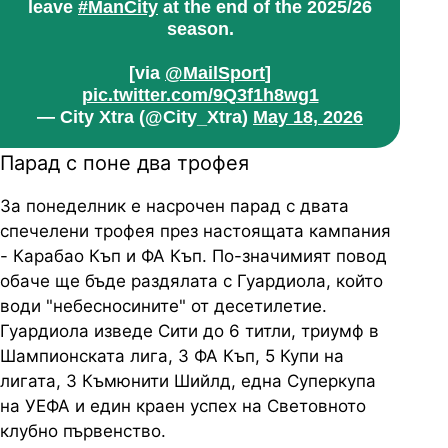
leave
#ManCity
at the end of the 2025/26
season.
[via
@MailSport
]
pic.twitter.com/9Q3f1h8wg1
— City Xtra (@City_Xtra)
May 18, 2026
Парад с поне два трофея
За понеделник е насрочен парад с двата
спечелени трофея през настоящата кампания
- Карабао Къп и ФА Къп. По-значимият повод
обаче ще бъде раздялата с Гуардиола, който
води "небесносините" от десетилетие.
Гуардиола изведе Сити до 6 титли, триумф в
Шампионската лига, 3 ФА Къп, 5 Купи на
лигата, 3 Къмюнити Шийлд, една Суперкупа
на УЕФА и един краен успех на Световното
клубно първенство.