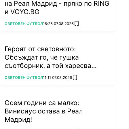
на Реал Мадрид - пряко по RING
и VOYO.BG
ПОВЕЧЕ ОТ
СВЕТОВЕН ФУТБОЛ
16:26 07.08.2026
add favorites
Героят от световното:
Обсъждат го, че гушка
съотборник, а той харесва
бившата на колега
ПОВЕЧЕ ОТ
СВЕТОВЕН ФУТБОЛ
11:11 07.08.2026
add favorites
Осем години са малко:
Винисиус остава в Реал
Мадрид!