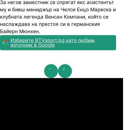
За негов заместник се спрягат екс асистентът
му и бивш мениджър на Челси Енцо Мареска и
клубната легенда Венсан Компани, който се
наслаждава на престоя си в германския
Байерн Мюнхен.
Изберете BTVsport.bg като любим
източник в Google
мпионска лига: 2nd Qualifying Round
Ша
07.2026
19:00
04.
Арарат-Армениа
Шамрок Роувърс
07.2026
19:00
04.