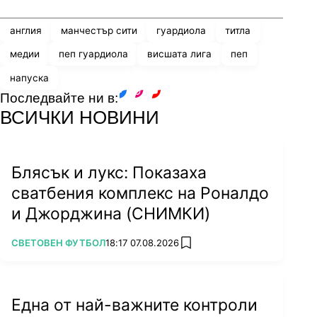
англия
манчестър сити
гуардиола
титла
медии
пеп гуардиола
висшата лига
пеп
напуска
Последвайте ни в:
facebook
instagram
youtube
ВСИЧКИ НОВИНИ
Блясък и лукс: Показаха
сватбения комплекс на Роналдо
и Джорджина (СНИМКИ)
ПОВЕЧЕ ОТ
СВЕТОВЕН ФУТБОЛ
18:17 07.08.2026
add favorites
Една от най-важните контроли