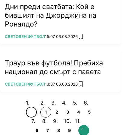
Дни преди сватбата: Кой е
бившият на Джорджина на
Роналдо?
ПОВЕЧЕ ОТ
СВЕТОВЕН ФУТБОЛ
15:07 06.08.2026
add favorites
Траур във футбола! Пребиха
национал до смърт с павета
ПОВЕЧЕ ОТ
СВЕТОВЕН ФУТБОЛ
13:37 06.08.2026
add favorites
1
2
3
4
5
6
7
8
9