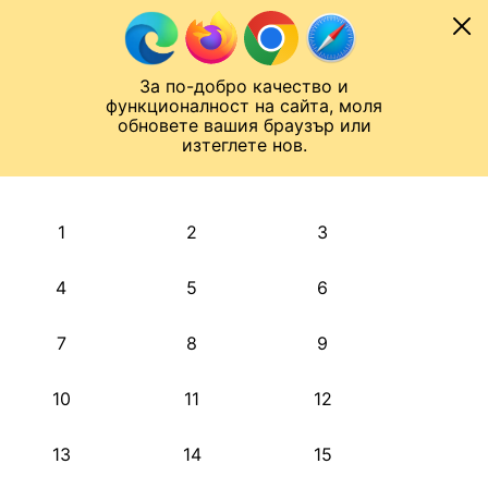
Към съдържанието
МОБИЛ
За по-добро качество и
Шампионска лига
Лига Европа
Лига на Конференциите
функционалност на сайта, моля
ЧАЛО
АРХИВ
обновете вашия браузър или
изтеглете нов.
АРХИВ. 2022, МАРТ
Назад
1
2
3
4
5
6
7
8
9
10
11
12
13
14
15