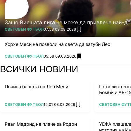
Защо Висшата лига не може да привлече най-до
ПОВЕЧЕ ОТ
СВЕТОВЕН ФУТБОЛ
07:53 09.08.2026
add favorites
Хорхе Меси не позволи на света да загуби Лео
ПОВЕЧЕ ОТ
СВЕТОВЕН ФУТБОЛ
05:58 09.08.2026
add favorites
ВСИЧКИ НОВИНИ
Почина бащата на Лео Меси
Готвели атент
Бомби и AR-15
ПОВЕЧЕ ОТ
ПОВЕЧЕ ОТ
СВЕТОВЕН ФУТБОЛ
15:01 08.08.2026
СВЕТОВЕН ФУТ
add favorites
Реал Мадрид не плаче за Родри
УЕФА плащала
история на И