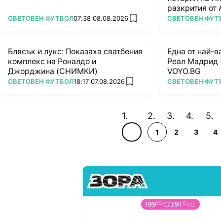
разкрития от 
ПОВЕЧЕ ОТ
ПОВЕЧЕ ОТ
СВЕТОВЕН ФУТБОЛ
07:38 08.08.2026
СВЕТОВЕН ФУТ
add favorites
Блясък и лукс: Показаха сватбения
Една от най-в
комплекс на Роналдо и
Реал Мадрид -
Джорджина (СНИМКИ)
VOYO.BG
ПОВЕЧЕ ОТ
ПОВЕЧЕ ОТ
СВЕТОВЕН ФУТБОЛ
18:17 07.08.2026
СВЕТОВЕН ФУТ
add favorites
1
2
3
4
199
99
€
/
391
15
лв.