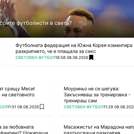
брите футболисти в света?
Футболната федерация на Южна Корея коментира
разкритието, че е плащала за секс
ПОВЕЧЕ ОТ
СВЕТОВЕН ФУТБОЛ
16:58 08.08.2026
add favorites
ат срещу Меси!
Моуриньо не се шегува:
 на световното
Закъсняваш за тренировка -
тренираш сам
ПОВЕЧЕ ОТ
БОЛ
11:51 08.08.2026
СВЕТОВЕН ФУТБОЛ
11:29 08.08.202
add favorites
 за любовната
Масажистът на Марадона нап
нфантино? Шокиращи
разтърсващи разкрития