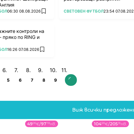
Англия
ПОВЕЧЕ ОТ
БОЛ
06:30 08.08.2026
СВЕТОВЕН ФУТБОЛ
23:54 07.08.20
add favorites
ажните контроли на
 пряко по RING и
БОЛ
16:26 07.08.2026
add favorites
5
6
7
8
9
Виж всички предложе
49
99
€
/
97
78
лв.
104
99
€
/
205
35
лв.