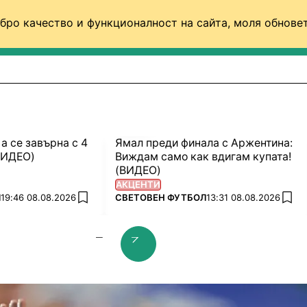
бро качество и функционалност на сайта, моля обновет
ФУТБОЛ (СВЯТ)
БАСКЕТБОЛ
ВОЛЕЙБОЛ
 а се завърна с 4
Ямал преди финала с Аржентина:
ВИДЕО)
Виждам само как вдигам купата!
(ВИДЕО)
АКЦЕНТИ
ПОВЕЧЕ ОТ
Л
19:46 08.08.2026
СВЕТОВЕН ФУТБОЛ
13:31 08.08.2026
add favorites
add 
prev slide
next slide