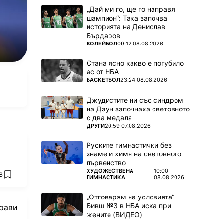
„Дай ми го, ще го направя
шампион“: Така започва
историята на Денислав
Бърдаров
ПОВЕЧЕ ОТ
ВОЛЕЙБОЛ
09:12 08.08.2026
Стана ясно какво е погубило
ас от НБА
ПОВЕЧЕ ОТ
БАСКЕТБОЛ
23:24 08.08.2026
Джудистите ни със синдром
на Даун започнаха световното
с два медала
ПОВЕЧЕ ОТ
ДРУГИ
20:59 07.08.2026
Руските гимнастички без
знаме и химн на световното
първенство
ПОВЕЧЕ ОТ
ХУДОЖЕСТВЕНА
10:00
6
add favorites
ГИМНАСТИКА
08.08.2026
„Отговарям на условията“:
Бивш №3 в НБА иска при
рави
жените (ВИДЕО)