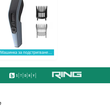
Машинка за подстригване Philips HC3530/15...
Bluetooth колонка Bitty Boomers Spider-Man - BITTYSPIDER...
е