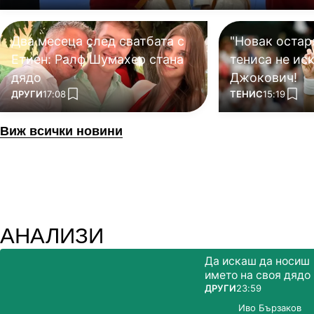
Два месеца след сватбата с
"Новак остар
Етиен: Ралф Шумахер стана
тениса не ис
дядо
Джокович!
ПОВЕЧЕ ОТ
ПОВЕЧЕ ОТ
ДРУГИ
17:08
ТЕНИС
15:19
add favorites
add f
Виж всички новини
АНАЛИЗИ
Да искаш да носиш
името на своя дядо
ПОВЕЧЕ ОТ
ДРУГИ
23:59
Иво Бързаков