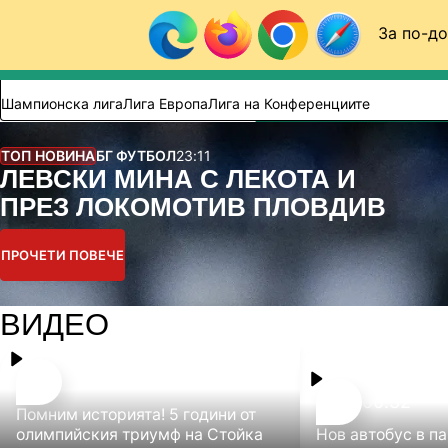
Към съдържанието
За по-до
Търси в сайта
ВИДЕО
ФУТБОЛ (БГ)
Шампионска лига
Лига Европа
Лига на Конференциите
ТОП НОВИНА
БГ ФУТБОЛ
23:11
ЛЕВСКИ МИНА С ЛЕКОТА И
ПРЕЗ ЛОКОМОТИВ ПЛОВДИВ
ПРОЧЕТИ ПОВЕЧЕ
ВИДЕО
00:29
00:32
Помним историята! 5 години от
олимпийския триумф на Стойка
Нов автобус в п