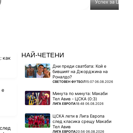
Успех за ЦСКА в
НАЙ-ЧЕТЕНИ
: как
Дни преди сватбата: Кой е
бившият на Джорджина на
Роналдо?
ПОВЕЧЕ ОТ
СВЕТОВЕН ФУТБОЛ
15:07 06.08.2026
 е
Минута по минута: Макаби
Тел Авив - ЦСКА (0:3)
ПОВЕЧЕ ОТ
ЛИГА ЕВРОПА
18:48 06.08.2026
ЦСКА лети в Лига Европа
след класика срещу Макаби
Тел Авив
 след
ПОВЕЧЕ ОТ
ЛИГА ЕВРОПА
20:56 06.08.2026