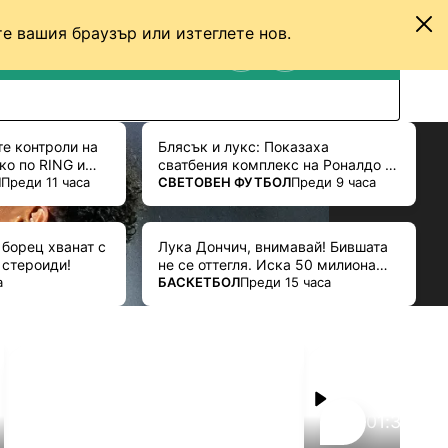
е вашия браузър или изтеглете нов.
ТЕНИС
ДРУГИ
ВХОД
ТЪРСЕНЕ
ПРЕВКЛЮЧИ МЕЖДУ С
те контроли на
Блясък и лукс: Показаха
ко по RING и
сватбения комплекс на Роналдо и
ПОВЕЧЕ ОТ
Л
Преди 11 часа
Джорджина (СНИМКИ)
СВЕТОВЕН ФУТБОЛ
Преди 9 часа
 борец хванат с
Лука Дончич, внимавай! Бившата
 стероиди!
не се оттегля. Иска 50 милиона
ПОВЕЧЕ ОТ
а
долара!
БАСКЕТБОЛ
Преди 15 часа
Реклама
01:32