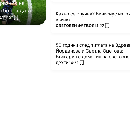
разник на
тболна дата
Какво се случва? Винисиус изтр
ОЛ
17:07
всичко!
add favorites
ПОВЕЧЕ ОТ
СВЕТОВЕН ФУТБОЛ
14:22
add favorite
50 години след титлата на Здрав
Йорданова и Светла Оцетова:
България е домакин на световно
ПОВЕЧЕ ОТ
ДРУГИ
14:22
add favorites