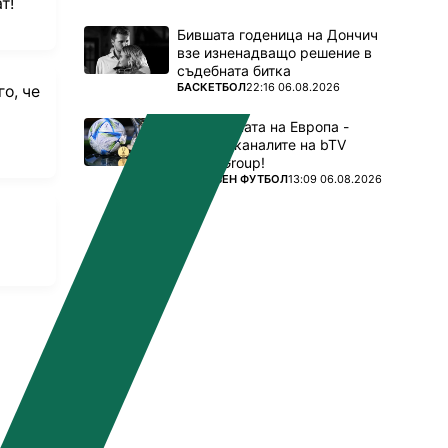
т!
Бившата годеница на Дончич
взе изненадващо решение в
съдебната битка
ПОВЕЧЕ ОТ
БАСКЕТБОЛ
22:16 06.08.2026
о, че
Суперкупата на Европа -
пряко в каналите на bTV
es
Media Group!
ПОВЕЧЕ ОТ
СВЕТОВЕН ФУТБОЛ
13:09 06.08.2026
tes