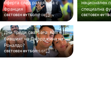
оферта след раздялата с
национален п
Франция
специална фу
ПОВЕЧЕ ОТ
ПОВЕЧЕ ОТ
СВЕТОВЕН ФУТБОЛ
17:08
СВЕТОВЕН ФУТБ
add favorites
Дни преди сватбата: Кой е
бившият на Джорджина на
Роналдо?
ПОВЕЧЕ ОТ
СВЕТОВЕН ФУТБОЛ
15:07
add favorites