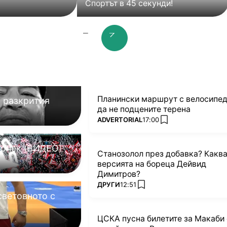
Спортът в 45 секунди!
prev slide
next slide
Планински маршрут с велосипед
 разкрития
да не подцените терена
ПОВЕЧЕ ОТ
ADVERTORIAL
17:00
added favorites
кючек (ВИДЕО)
Станозолол през добавка? Каква
версията на бореца Дейвид
Димитров?
ПОВЕЧЕ ОТ
ДРУГИ
12:51
added favorites
световното с
ЦСКА пусна билетите за Макаби