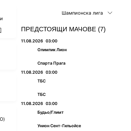
Шампионска лига
а
 и
ПРЕДСТОЯЩИ МАЧОВЕ (7)
add favorites
11.08.2026
03:00
Олимпик Лион
Спарта Прага
s
11.08.2026
03:00
ТБС
ТБС
s
11.08.2026
03:00
Будьо/Глимт
О)
Унион Сент-Гильойсе
s