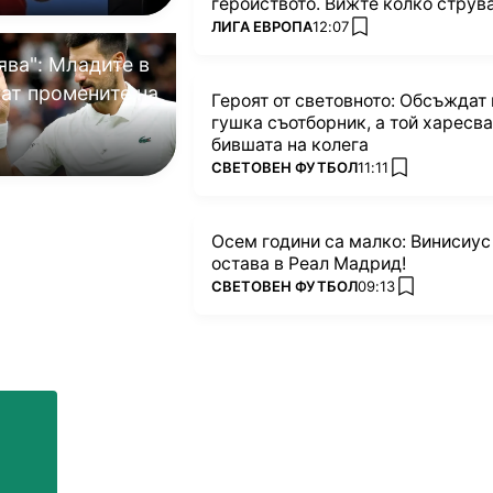
геройството. Вижте колко струва
ПОВЕЧЕ ОТ
ЛИГА ЕВРОПА
12:07
added favorites
ява": Младите в
кат промените на
Героят от световното: Обсъждат г
гушка съотборник, а той харесва
бившата на колега
avorites
ПОВЕЧЕ ОТ
СВЕТОВЕН ФУТБОЛ
11:11
added favorit
Осем години са малко: Винисиус
остава в Реал Мадрид!
ПОВЕЧЕ ОТ
СВЕТОВЕН ФУТБОЛ
09:13
added favori