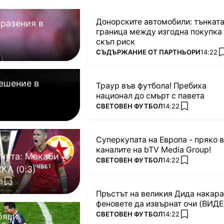
Донорските автомобили: тънкат
мразения в
граница между изгодна покупка
скъп риск
ПОВЕЧЕ ОТ
СЪДЪРЖАНИЕ ОТ ПАРТНЬОРИ
14:22
ешение в
Траур във футбола! Пребиха
национал до смърт с павета
ПОВЕЧЕ ОТ
СВЕТОВЕН ФУТБОЛ
14:22
add favorite
Суперкупата на Европа - пряко в
каналите на bTV Media Group!
нута: Макаби
ПОВЕЧЕ ОТ
СВЕТОВЕН ФУТБОЛ
14:22
add favorite
Тел Авив - ЦСКА (0:3)
8
add favorites
Пръстът на великия Дида накара
феновете да извърнат очи (ВИДЕ
ПОВЕЧЕ ОТ
СВЕТОВЕН ФУТБОЛ
14:22
бяви
add favorite