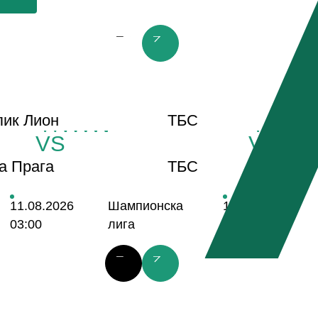
prev slide
next slide
ик Лион
ТБС
VS
VS
а Прага
ТБС
11.08.2026
Шампионска
11.08.2026
03:00
лига
03:00
prev slide
next slide