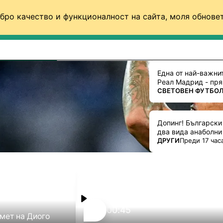
бро качество и функционалност на сайта, моля обновет
ФУТБОЛ (СВЯТ)
БАСКЕТБОЛ
ВОЛЕЙБОЛ
Една от най-важни
Реал Мадрид - пря
ПОВЕЧЕ ОТ
VOYO.BG
СВЕТОВЕН ФУТБО
Допинг! Български
два вида анаболни
ПОВЕЧЕ ОТ
ДРУГИ
Преди 17 час
00:45
амет на Диого