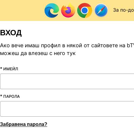
Към съдържанието
ЧАЛО
ВХОД
За по-до
ВХОД
Ако вече имаш профил в някой от сайтовете на bT
можеш да влезеш с него тук
*
ИМЕЙЛ
*
ПАРОЛА
Забравена парола?