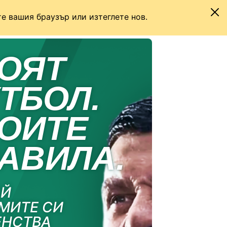
е вашия браузър или изтеглете нов.
ОЯТ
ТБОЛ.
ОИТЕ
АВИЛА.
АЙ
МИТЕ СИ
ЕНСТВА