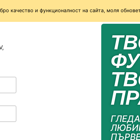
бро качество и функционалност на сайта, моля обновет
ТВ
V,
ФУ
ТВ
ПР
ГЛЕД
ЛЮБИ
ПЪРВ