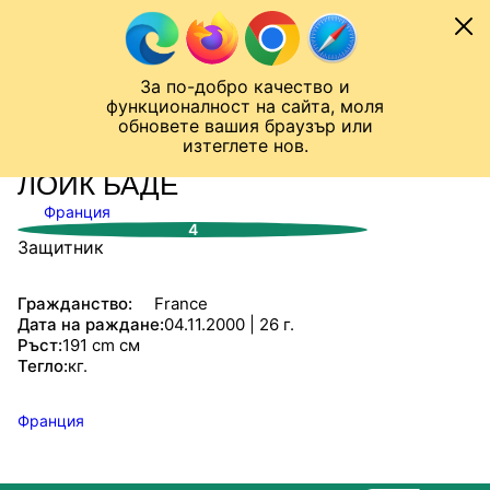
Към съдържанието
МОБИЛ
За по-добро качество и
Шампионска лига
Лига Европа
Лига на Конференциите
функционалност на сайта, моля
ЧАЛО
СТАТИСТИКИ
обновете вашия браузър или
изтеглете нов.
ЛОИК БАДЕ
Франция
4
Защитник
Гражданство:
France
Дата на раждане:
04.11.2000 | 26 г.
Ръст:
191 cm см
Тегло:
кг.
Франция