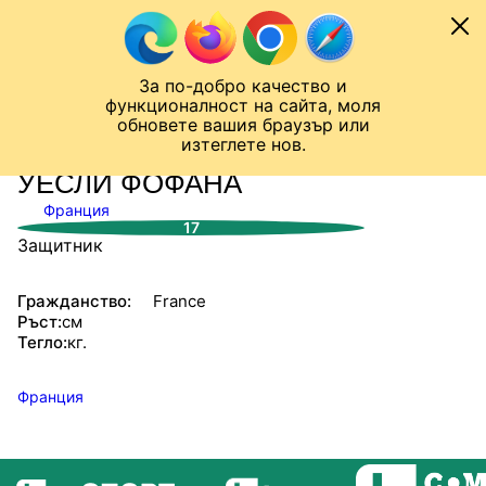
Към съдържанието
МОБИЛ
За по-добро качество и
Шампионска лига
Лига Европа
Лига на Конференциите
функционалност на сайта, моля
ЧАЛО
СТАТИСТИКИ
обновете вашия браузър или
изтеглете нов.
УЕСЛИ ФОФАНА
Франция
17
Защитник
Гражданство:
France
Ръст:
см
Тегло:
кг.
Франция