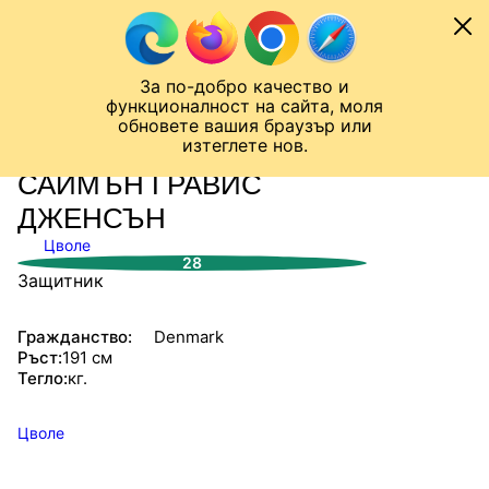
Към съдържанието
МОБИЛ
За по-добро качество и
Шампионска лига
Лига Европа
Лига на Конференциите
функционалност на сайта, моля
ЧАЛО
СТАТИСТИКИ
обновете вашия браузър или
изтеглете нов.
САЙМЪН ГРАВИС
ДЖЕНСЪН
Цволе
28
Защитник
Гражданство:
Denmark
Ръст:
191 см
Тегло:
кг.
Цволе