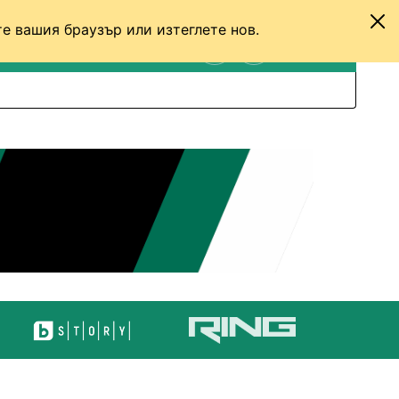
е вашия браузър или изтеглете нов.
ТЕНИС
ДРУГИ
ВХОД
ТЪРСЕНЕ
ПРЕВКЛЮЧИ МЕЖДУ С