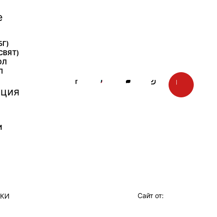
е
БГ)
СВЯТ)
ОЛ
Л
ция
И
Сайт от:
ТКИ