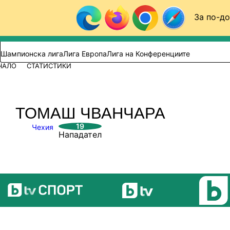
Към съдържанието
За по-до
Търси в сайта
ВИДЕО
ФУТБОЛ (БГ)
Шампионска лига
Лига Европа
Лига на Конференциите
ЧАЛО
СТАТИСТИКИ
ТОМАШ ЧВАНЧАРА
19
Чехия
Нападател