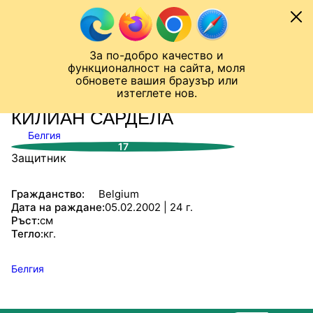
Към съдържанието
МОБИЛ
За по-добро качество и
Шампионска лига
Лига Европа
Лига на Конференциите
функционалност на сайта, моля
ЧАЛО
СТАТИСТИКИ
обновете вашия браузър или
изтеглете нов.
КИЛИАН САРДЕЛА
Белгия
17
Защитник
Гражданство:
Belgium
Дата на раждане:
05.02.2002 | 24 г.
Ръст:
см
Тегло:
кг.
Белгия